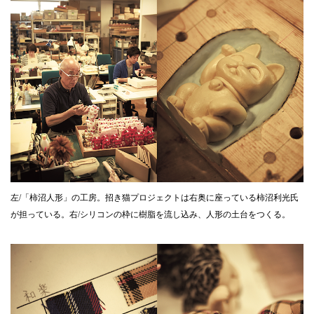
左/「柿沼人形」の工房。招き猫プロジェクトは右奥に座っている柿沼利光氏
が担っている。右/シリコンの枠に樹脂を流し込み、人形の土台をつくる。