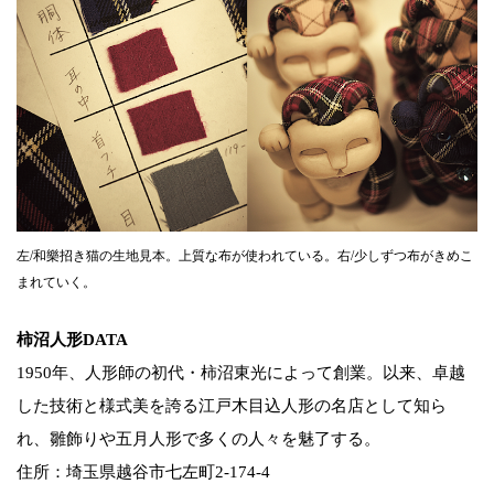
左/和樂招き猫の生地見本。上質な布が使われている。右/少しずつ布がきめこ
まれていく。
柿沼人形DATA
1950年、人形師の初代・柿沼東光によって創業。以来、卓越
した技術と様式美を誇る江戸木目込人形の名店として知ら
れ、雛飾りや五月人形で多くの人々を魅了する。
住所：埼玉県越谷市七左町2-174-4