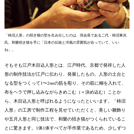
「柿沼人形」の招き猫の型を生み出したのは、現会長である二代・柿沼東光
氏。和樂招き猫を手に「日本の伝統と洋風の雰囲気が合っていて、いい
ね」。
そもそも江戸木目込人形とは、江戸時代、京都で発祥した人
形の制作技法が江戸に伝わり、発展したもの。人形の土台と
なる型をつくって1〜2㎜の筋を彫り、その筋に糊を入れて、
布をヘラで押し込みながらきめこむ（＝決め込む）ことか
ら、木目込人形と呼ばれるようになったといいます。「柿沼
人形」の工房で制作工程を見せていただくと、美しい雛飾り
や五月人形と同じ技法で、和樂の招き猫がつくられているこ
とに驚きます。1体1体すべてが手作業であるため、少しずつ