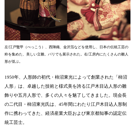
左/江戸鼈甲（べっこう）、西陣織、金沢箔などを使用し、日本の伝統工芸の
粋を集めた、美しい立雛。パリでも展示された。右/工房内にたくさんの雛人
形が並ぶ。
1950年、人形師の初代・柿沼東光によって創業された「柿沼
人形」は、卓越した技術と様式美を誇る江戸木目込人形の雛
飾りや五月人形で、多くの人々を魅了してきました。現会長
の二代目・柿沼東光氏は、45年間にわたり江戸木目込人形制
作に携わってきた、経済産業大臣および東京都知事の認定伝
統工芸士。