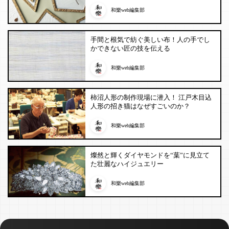
和樂web編集部
手間と根気で紡ぐ美しい布！人の手でし
かできない匠の技を伝える
和樂web編集部
柿沼人形の制作現場に潜入！ 江戸木目込
人形の招き猫はなぜすごいのか？
和樂web編集部
燦然と輝くダイヤモンドを“葉”に見立て
た壮麗なハイジュエリー
和樂web編集部