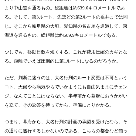
より中山道を通るもの。総距離は約639.6キロメートルであ
る。そして、第3ルート。先ほどの第2ルートの垂井までは同
じ。そこから岐阜県の大垣、愛知県の名古屋を通過して、東
海道を通るもの。総距離は約589.9キロメートルである。
少しでも、移動日数を短くする。これが費用圧縮のカギとな
る。距離でいえば圧倒的に第1ルートになるのだろうか。
ただ、判断に迷うのは、大名行列のルート変更は不可という
コト。天候やら病気やらでいかようにも自由気ままにチェン
ジ、なんてことにはならない。半年前から幕府におうかがい
を立て、その返答を待ってから、準備にとりかかる。
つまり、幕府から、大名行列の計画の承認を受けたなら。そ
の通りに遂行するしかないのである。こちらの都合など知っ