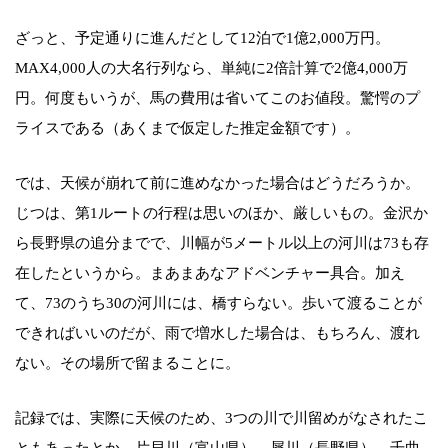
ざっと、予定通りに進んだとして12泊で1億2,000万円。
MAX4,000人の大名行列なら、単純に2倍計算で2億4,000万
円。何度もいうが、馬の費用は省いてこのお値段。驚愕のプ
ライスである（あくまで仮定した推定金額です）。
では、天候が崩れて前に進めなかった場合はどうだろうか。
じつは、第1ルートの行程は思いのほか、厳しいもの。金沢か
ら長野県の追分までで、川幅が5メートル以上の河川は73も存
在したというから。まあまあなアドベンチャー具合。加え
て、73のうち30の河川には、橋すらない。歩いて渡ることが
できればいいのだが、雨で増水した場合は、もちろん、渡れ
ない。その場所で留まることに。
記録では、実際に天候のため、3つの川で川留めがなされたこ
ともあったとか。片貝川（富山県）、犀川（長野県）、千曲