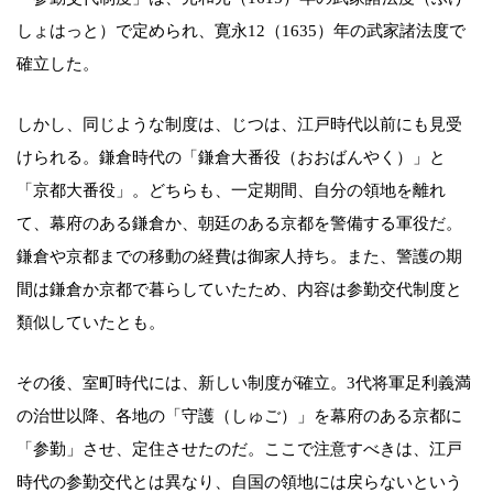
しょはっと）で定められ、寛永12（1635）年の武家諸法度で
確立した。
しかし、同じような制度は、じつは、江戸時代以前にも見受
けられる。鎌倉時代の「鎌倉大番役（おおばんやく）」と
「京都大番役」。どちらも、一定期間、自分の領地を離れ
て、幕府のある鎌倉か、朝廷のある京都を警備する軍役だ。
鎌倉や京都までの移動の経費は御家人持ち。また、警護の期
間は鎌倉か京都で暮らしていたため、内容は参勤交代制度と
類似していたとも。
その後、室町時代には、新しい制度が確立。3代将軍足利義満
の治世以降、各地の「守護（しゅご）」を幕府のある京都に
「参勤」させ、定住させたのだ。ここで注意すべきは、江戸
時代の参勤交代とは異なり、自国の領地には戻らないという