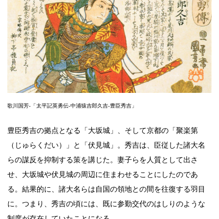
歌川国芳-「太平記英勇伝-中浦猿吉郎久吉-豊臣秀吉」
豊臣秀吉の拠点となる「大坂城」、そして京都の「聚楽第
（じゅらくだい）」と「伏見城」。秀吉は、臣従した諸大名
らの謀反を抑制する策を講じた。妻子らを人質として出さ
せ、大坂城や伏見城の周辺に住まわせることにしたのであ
る。結果的に、諸大名らは自国の領地との間を往復する羽目
に。つまり、秀吉の頃には、既に参勤交代のはしりのような
制度が存在していたことになる。