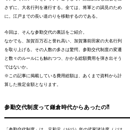
さずに、大名行列を遂行する。全ては、将軍との謁見のため
に。江戸までの長い道のりを移動するのである。
今回は、そんな参勤交代の裏話をご紹介。
なかでも、加賀百万石と誉れ高い、加賀藩前田家の大名行列
を取り上げる。その人数の多さは驚愕。参勤交代制度の変遷
と数々のルールにも触れつつ、かかる総額費用を弾き出そう
ではないか。
※この記事に掲載している費用総額は、あくまで資料から計
算した推定金額となります。
参勤交代制度って鎌倉時代からあったの⁈
「参勤交代制度」は、元和元（1615）年の武家諸法度（ぶけ