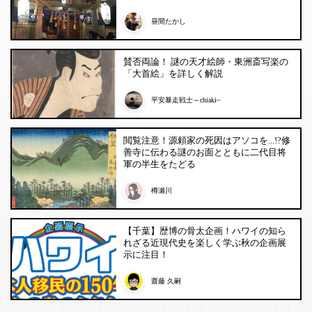
昼間たかし
賛否両論！ 謎の天才絵師・東洲斎写楽の
「大首絵」を詳しく解説
平安暴走戦士～chiaki~
閲覧注意！源頼家の死因はアソコを...!?修
善寺に伝わる謎のお面とともに二代目将
軍の半生をたどる
樽瀬川
【千葉】歴博の骨太企画！ハワイの知ら
れざる近現代史を楽しく学ぶ秋の企画展
示に注目！
齋藤 久嗣