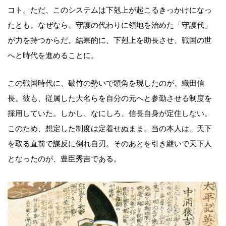
コト。ただ、このシステムは下剋上が起こるきっかけになっ
たとも。なぜなら、守護の代わりに領地を治めた「守護代」
が力を持つからだ。結果的に、下剋上を助長させ、戦国の世
へと時代を進めることに。
この戦国時代に、破竹の勢いで頭角を現したのが、織田信
長。彼も、従属した大名らを自分の元へと参勤させる制度を
採用していた。しかし、なにしろ、信長自身が定住しない。
このため、想定した制度は定着せぬまま。当の本人は、天下
を取る直前で謀反に倒れ自刃。そのあとを引き継いで天下人
となったのが、豊臣秀吉である。