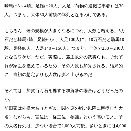
騎馬は3～4騎。足軽は20人、人足（荷物の運搬従事者）は30
人。つまり、大体50人前後の隊列となるわけである。
もちろん、藩の規模が大きくなるにつれ、人数も増える。5万
石だと騎馬7騎、足軽60人、人足100人に。10万石だと騎馬10
騎、足軽80人、人足140～150人。つまり、全体で230～240人
となるワケだ。ただ、実際に、藩主以外の武将らも、それぞ
れが家臣を抱えているため、その人数も加算される。結果的
に、当初の想定よりも人数は膨れ上がるのだ。
それでは、加賀百万石を擁する加賀藩の場合はどうだったの
か。
前田家は外様大名（とざま、関ヶ原の戦い以降に臣従した大
名）ながらも、官位は「従三位・参議」という高いモノ。そ
の大名行列は、少ない場合で2,000人前後。多いときには4,000