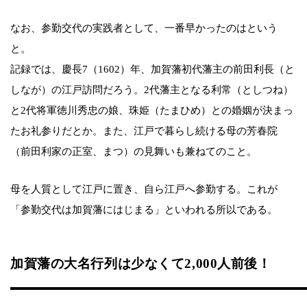
なお、参勤交代の実践者として、一番早かったのはという
と。
記録では、慶長7（1602）年、加賀藩初代藩主の前田利長（と
しなが）の江戸訪問だろう。2代藩主となる利常（としつね）
と2代将軍徳川秀忠の娘、珠姫（たまひめ）との婚姻が決まっ
たお礼参りだとか。また、江戸で暮らし続ける母の芳春院
（前田利家の正室、まつ）の見舞いも兼ねてのこと。
母を人質として江戸に置き、自ら江戸へ参勤する。これが
「参勤交代は加賀藩にはじまる」といわれる所以である。
加賀藩の大名行列は少なくて2,000人前後！