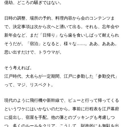
億劫、どころの騒ぎではない。
日時の調整、場所の予約、料理内容から会のコンテンツま
で。決定事項は次から次へと湧いて出る。それも、忘年会や
新年会など、まだ「日帰り」なら歯を食いしばって耐えられ
そうだが。「宿泊」となると、様々な……。ああ、あああ。
思い出すだけで、トラウマが。
そう考えれば。
江戸時代、大名らが一定期間、江戸に参勤した「参勤交代」
って、マジ、リスペクト。
現代のように飛行機や新幹線で、ピューと行って帰ってくる
というワケにはいかないのだから。事前に行程表を江戸幕府
に提出し、宿屋を手配。他の藩とのブッキングも考慮しつ
つ、多くのルールをクリア。こうして、財政的にも無駄を出