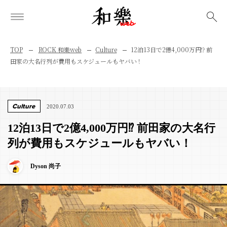
検索
TOP
ROCK 和樂web
Culture
12泊13日で2億4,000万円⁉︎ 前
田家の大名行列が費用もスケジュールもヤバい！
Culture
2020.07.03
12泊13日で2億4,000万円⁉︎ 前田家の大名行
列が費用もスケジュールもヤバい！
Dyson 尚子