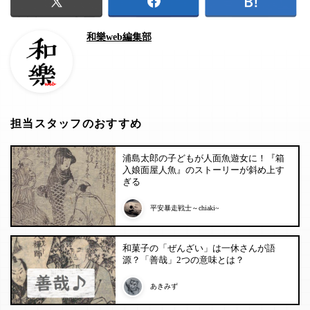
和樂web編集部
担当スタッフのおすすめ
浦島太郎の子どもが人面魚遊女に！『箱
入娘面屋人魚』のストーリーが斜め上す
ぎる
平安暴走戦士～chiaki~
和菓子の「ぜんざい」は一休さんが語
源？「善哉」2つの意味とは？
あきみず