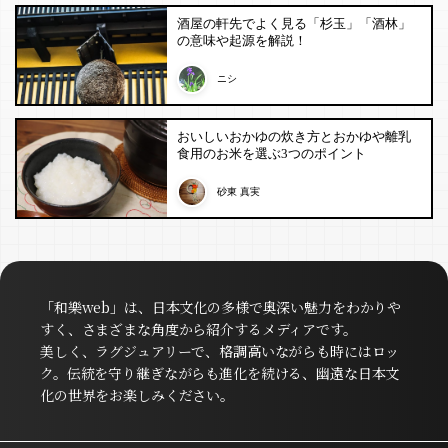
酒屋の軒先でよく見る「杉玉」「酒林」
の意味や起源を解説！
ニシ
おいしいおかゆの炊き方とおかゆや離乳
食用のお米を選ぶ3つのポイント
砂東 真実
「和樂web」は、日本文化の多様で奥深い魅力をわかりや
すく、さまざまな角度から紹介するメディアです。
美しく、ラグジュアリーで、格調高いながらも時にはロッ
ク。伝統を守り継ぎながらも進化を続ける、幽遠な日本文
化の世界をお楽しみください。