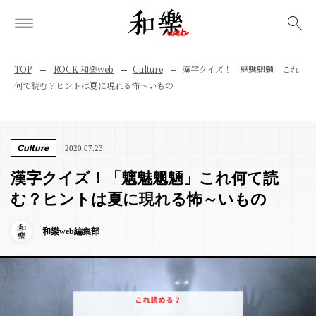
検索
TOP
ROCK 和樂web
Culture
漢字クイズ！「魑魅魍魎」これ
何て読む？ヒントは夏に現れる怖～いもの
Culture
2020.07.23
漢字クイズ！「魑魅魍魎」これ何て読
む？ヒントは夏に現れる怖～いもの
和樂web編集部