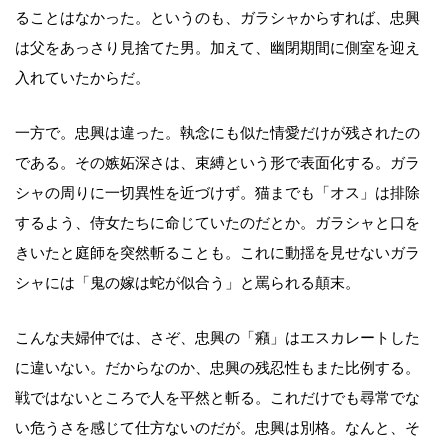
ることはなかった。というのも、ガラシャからすれば、忠興
は父をあっさり見捨てた男。加えて、幽閉期間に側室を迎え
入れていたからだ。
一方で。忠興は違った。執念にも似た情愛だけが残されたの
である。その嫉妬深さは、束縛という形で表面化する。ガラ
シャの周りに一切異性を近づけず。猫までも「オス」は排除
するよう、侍女たちに命じていたのだとか。ガラシャと口を
きいたと庭師を突然斬ることも。これに動揺を見せないガラ
シャには「鬼の嫁は蛇が似合う」と罵られる顛末。
こんな夫婦仲では、さぞ、忠興の「癪」はエスカレートした
に違いない。だからなのか、忠興の残忍性もまた比例する。
戦ではないところで人を平然と斬る。これだけでも尋常でな
い危うさを感じて仕方ないのだが。忠興は別格。なんと、そ