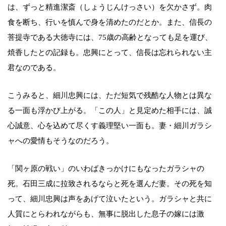
は、ずっと精進潔斎（しょうじんけっさい）を欠かさず。肉
食を断ち、行いを慎んで身を清めたのだとか。また、信長の
菩提寺である大徳寺には、75歳の高齢となっても足を運び、
焼香したとの記録も。忠興にとって、信長は忘れられない主
君なのである。
こうみると、細川忠興には、ただ短気で残酷な人物とは異な
る一面も浮かび上がる。「この人」と見定めた相手には、誠
心誠意、心を込めて尽くす義理堅い一面も。妻・細川ガラシ
ャへの愛情もそうなのだろう。
「関ヶ原の戦い」のいわばきっかけにもなったガラシャの
死。石田三成に拉致されるならと死を選んだ妻。その死を知
って、細川忠興は声をあげて泣いたという。ガラシャと共に
人質にとらわれながらも、無事に脱出した息子の嫁には激