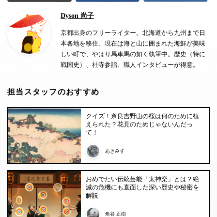
Dyson 尚子
京都出身のフリーライター。北海道から九州まで日
本各地を移住。現在は海と山に囲まれた海鮮が美味
しい町で、やはり馬車馬の如く執筆中。歴史（特に
戦国史）、社寺参詣、職人インタビューが得意。
担当スタッフのおすすめ
クイズ！奈良吉野山の桜は何のために植
えられた？花見のためじゃないんだっ
て！
あきみず
おめでたい伝統芸能「太神楽」とは？絶
滅の危機にも直面した深い歴史や秘密を
解説
角谷 正樹