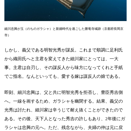
細川忠興が玉（のちのガラシャ）と新婚時代を過ごした勝竜寺城跡（京都府長岡京
市）
しかし、義父である明智光秀が謀反。これまで順調に足利氏
から織田氏へと主君を変えてきた細川家にとっては、一大
事。主君は自刃し、その謀反人から味方になってくれと手紙
でご指名。なんといっても、愛する嫁は謀反人の娘である。
即刻、細川忠興は、父と共に明智光秀を拒否し、豊臣秀吉側
へ。一線を画するため、ガラシャを幽閉する。結果、義父の
光秀は討たれ、細川家は辛うじて耐え抜くことができたので
ある。その後、天下人となった秀吉の許しもあり、2年後にガ
ラシャは忠興の元へ。ただ、残念ながら、夫婦の仲は元に戻