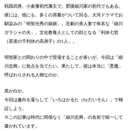
戦国武将。小倉藩初代藩主で、肥後細川家の初代でもある。
彼には、他にも、多くの肩書がついて回る。大河ドラマでお
馴染みの「明智光秀の娘婿」。悲劇の美人妻で有名な「細川
ガラシャの夫」。文化教養人としての顔となる「利休七哲
（茶道の千利休の高弟子）の1人」。
明智家との関わりの中で登場することが多いが、今回は「細
川忠興」に焦点を当てたい。果たして、彼は本当に「悪魔」
呼ばわりされる人物なのか。
黒か白か。
今回は趣向を凝らして「いろはかるた（byだいそん）」で検
証しよう。
※この記事は時代に関係なく「細川忠興」の名前で統一して
書かれています。