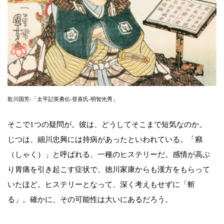
歌川国芳-「太平記英勇伝-登喜氏-明智光秀」
そこで1つの疑問が。彼は、どうしてそこまで短気なのか。
じつは、細川忠興には持病があったといわれている。「癪
（しゃく）」と呼ばれる、一種のヒステリーだ。感情が高ぶ
り胃痛を引き起こす症状で、徳川家康からも漢方をもらって
いたほど。ヒステリーとなって、深く考えもせずに「斬
る」。確かに、その可能性は大いにあるだろう。