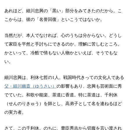
あれほど、細川忠興の「黒い」部分をみてきたのだから。こ
こからは、彼の「名誉回復」といこうではないか。
当然だが、本人でなければ、心のうちは分からない。どうし
て家臣を平然と手討ちにできるのか、理解に苦しむところ。
かといって、冷酷で情もない人物かといえば、そうでもな
い。
細川忠興は、利休七哲の1人。戦国時代きっての文化人である
父・細川幽斎（ゆうさい）
の影響もあり、忠興も芸術面に秀
でていた。和歌や能楽、茶道に香道。特に茶道は、千利休
（せんのりきゅう）を師とし、高弟子として名を連ねるほど
の実力者。
さて、この千利休。のちに、豊臣秀吉から切腹を言い渡され