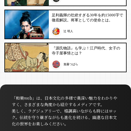
足利義輝の壮絶すぎる30年を約15000字で
徹底解説。将軍としての使命とは。
辻 明人
『源氏物語』も学ぶ！江戸時代、女子の
寺子屋事情とは？
進藤つばら
「和樂web」は、日本文化の多様で奥深い魅力をわかりや
すく、さまざまな角度から紹介するメディアです。
美しく、ラグジュアリーで、格調高いながらも時にはロッ
ク。伝統を守り継ぎながらも進化を続ける、幽遠な日本文
化の世界をお楽しみください。