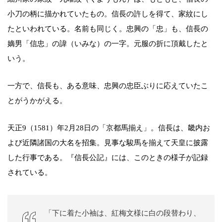
小刀の柄に描かれていたもの。信長の許しを得て、家紋にし
たといわれている。名前も同じく。忠興の「忠」も、信長の
嫡男「信忠」の諱（いみな）の一字。元服の折に頂戴したと
いう。
一方で、信長も、ある意味、忠興の忠臣ぶりに応えていたこ
とがうかがえる。
天正9（1581）年2月28日の「京都馬揃え」。信長は、畿内お
よび近隣諸国の大名を招集。見事な駿馬を揃えて天皇に披露
した行事である。『信長公記』には、このときの様子が記録
されている。
「下に着た小袖は、紅梅文様に白の段替わり、