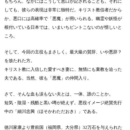
もちろん、なかにはこうして悪口が記されることも。それに
しても、彼らの表現は非常に独特だ。キリスト教信者だから
か、悪口には高確率で「悪魔」が用いられる。幽霊や妖怪が
根付いている日本では、いまいちピントこないのが惜しいと
ころ。
そして、今回の主役もまさしく。最大級の賛辞、いや悪辞？
を放たれた方。
キリスト教に入信した愛すべき妻に、無情にも棄教を迫った
夫である。当然、彼も「悪魔」の仲間入り。
さて、そんな血も涙もない夫とは、一体、誰のことか。
短気・陰湿・残酷と黒い噂が絶えず。悪役イメージ絶賛先行
中の「細川忠興（ほそかわただおき）」である。
徳川家康より豊前国（福岡県、大分県）32万石を与えられた