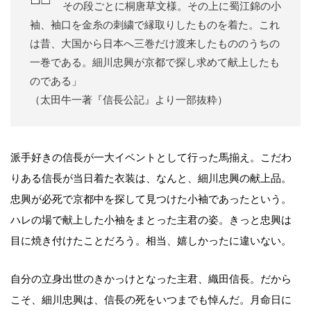
その段ごとに桐唐草文様。その上に蜀江錦の小
袖、袖口を金糸の刺繍で縁取りしたものを着た。これ
は昔、大国から日本へ三巻だけ渡来したもののうちの
一巻である。細川忠興が京都で探し求めて献上したも
のである」
（太田牛一著『信長公記』より一部抜粋）
派手好きの信長が一大イベントとして行った馬揃え。こだわ
りある信長が当日着た衣装は、なんと、細川忠興の献上品。
忠興が必死で京都中を探して見つけた小袖であったという。
ハレの場で献上した小袖をまとった主君の姿。きっと忠興は
目に焼き付けたことだろう。相当、嬉しかったに違いない。
自分の立身出世のきかっけとなった主君、織田信長。だから
こそ、細川忠興は、信長の死をいつまでも悼んだ。月命日に