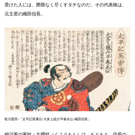
受けた人には、際限なく尽くすタチなのだ。その代表格は、
元主君の織田信長。
歌川国芳-「太平記英勇伝-大多上総介平春永公-織田信長」
細川家の家紋・九曜紋（くようもん）は、もともと、信長の