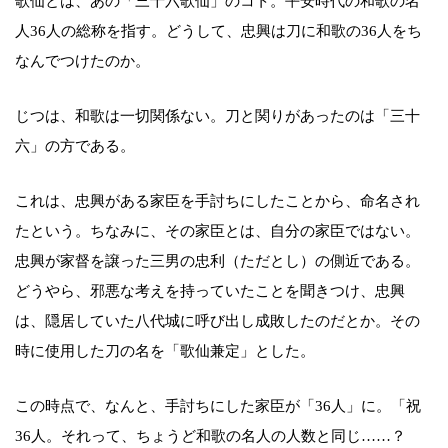
歌仙とは、あの「三十六歌仙」のコト。平安時代の和歌の名
人36人の総称を指す。どうして、忠興は刀に和歌の36人をち
なんでつけたのか。
じつは、和歌は一切関係ない。刀と関りがあったのは「三十
六」の方である。
これは、忠興がある家臣を手討ちにしたことから、命名され
たという。ちなみに、その家臣とは、自分の家臣ではない。
忠興が家督を譲った三男の忠利（ただとし）の側近である。
どうやら、邪悪な考えを持っていたことを聞きつけ、忠興
は、隠居していた八代城に呼び出し成敗したのだとか。その
時に使用した刀の名を「歌仙兼定」とした。
この時点で、なんと、手討ちにした家臣が「36人」に。「祝
36人。それって、ちょうど和歌の名人の人数と同じ……？