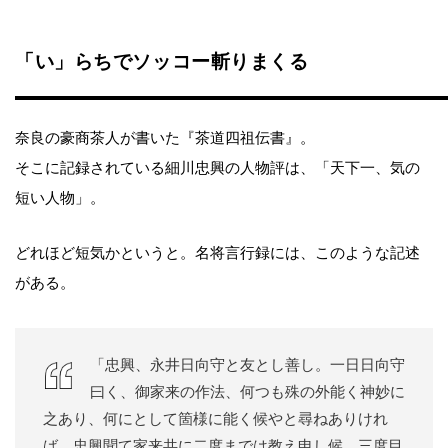
「い」らちでソッコー斬りまくる
奈良の豪商茶人が書いた『茶道四祖伝書』。
そこに記録されている細川忠興の人物評は、「天下一、気の
短い人物」。
どれほど短気かというと。名将言行録には、このような記述
がある。
「忠興、永井日向守と友とし善し。一日日向守
曰く、御家来の作法、何つも殊の外能く神妙に
之あり、何にとして箇様に能く候やと尋ねありけれ
ば、忠興聞て家来共に二度までは教え申し候、三度目