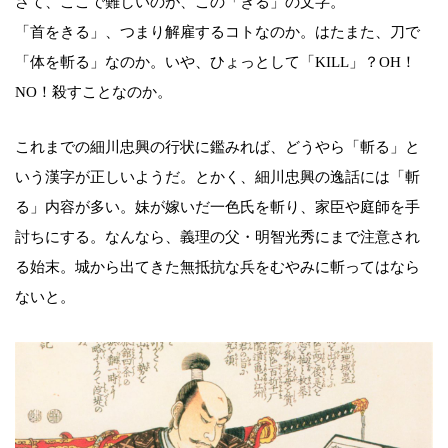
さて、ここで難しいのが、この「きる」の文字。
「首をきる」、つまり解雇するコトなのか。はたまた、刀で
「体を斬る」なのか。いや、ひょっとして「KILL」？OH！
NO！殺すことなのか。
これまでの細川忠興の行状に鑑みれば、どうやら「斬る」と
いう漢字が正しいようだ。とかく、細川忠興の逸話には「斬
る」内容が多い。妹が嫁いだ一色氏を斬り、家臣や庭師を手
討ちにする。なんなら、義理の父・明智光秀にまで注意され
る始末。城から出てきた無抵抗な兵をむやみに斬ってはなら
ないと。