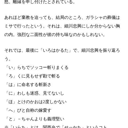
怒。離縁を申し付けたとされている。
あれほど棄教を迫っても、結局のところ、ガラシャの葬儀は
ミサで行ったという。それは、細川忠興にしか分からない胸
の内。強烈な二面性が彼の持ち味なのかもしれない。
それでは、最後に「いろはかるた」で、細川忠興を振り返ろ
う。
「い」らちでソッコー斬りまくる
「ろ」くに見もせず勘で斬る
「は」に命名する斬新さ
「に」わしも迷惑、見てないし
「ほ」とけのかおは2度しかない
「へ」びと自称の嫁愛す
「と」－ちゃんよりも義理堅い
※「いらち」とは、関西弁で「せっかち」というコト