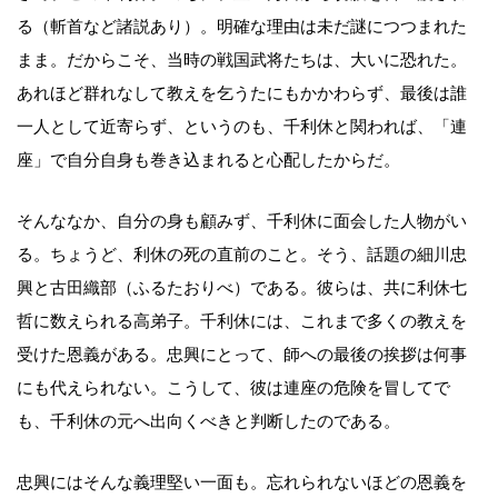
る（斬首など諸説あり）。明確な理由は未だ謎につつまれた
まま。だからこそ、当時の戦国武将たちは、大いに恐れた。
あれほど群れなして教えを乞うたにもかかわらず、最後は誰
一人として近寄らず、というのも、千利休と関われば、「連
座」で自分自身も巻き込まれると心配したからだ。
そんななか、自分の身も顧みず、千利休に面会した人物がい
る。ちょうど、利休の死の直前のこと。そう、話題の細川忠
興と古田織部（ふるたおりべ）である。彼らは、共に利休七
哲に数えられる高弟子。千利休には、これまで多くの教えを
受けた恩義がある。忠興にとって、師への最後の挨拶は何事
にも代えられない。こうして、彼は連座の危険を冒してで
も、千利休の元へ出向くべきと判断したのである。
忠興にはそんな義理堅い一面も。忘れられないほどの恩義を