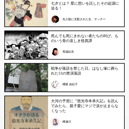
七夕とは？ 星に想いを託したその起源に
迫る！
先入観に支配された女、サッチー
死んでも死にきれない者たちの叫び。も
のいう骨の哀しき怪異譚
馬場紀衣
戦争が落語を禁じた日。はなし塚に葬ら
れた53の禁演落語
櫻庭 由紀子
大河の予習に『慈光寺本承久記』を読ん
でみたら、親子愛にマジで涙が止まらな
くなった
樽瀬川