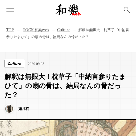
検索
TOP
ROCK 和樂web
Culture
解釈は無限大！枕草子「中納言
参りたまひて」の扇の骨は、結局なんの骨だった？
Culture
2020.09.05
解釈は無限大！枕草子「中納言参りたま
ひて」の扇の骨は、結局なんの骨だっ
た？
如月柊