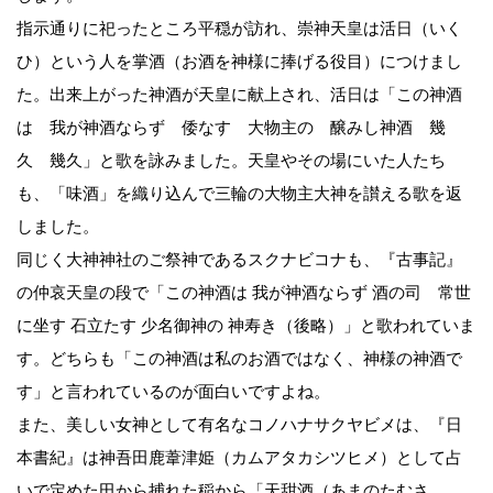
指示通りに祀ったところ平穏が訪れ、崇神天皇は活日（いく
ひ）という人を掌酒（お酒を神様に捧げる役目）につけまし
た。出来上がった神酒が天皇に献上され、活日は「この神酒
は 我が神酒ならず 倭なす 大物主の 醸みし神酒 幾
久 幾久」と歌を詠みました。天皇やその場にいた人たち
も、「味酒」を織り込んで三輪の大物主大神を讃える歌を返
しました。
同じく大神神社のご祭神であるスクナビコナも、『古事記』
の仲哀天皇の段で「この神酒は 我が神酒ならず 酒の司 常世
に坐す 石立たす 少名御神の 神寿き（後略）」と歌われていま
す。どちらも「この神酒は私のお酒ではなく、神様の神酒で
す」と言われているのが面白いですよね。
また、美しい女神として有名なコノハナサクヤビメは、『日
本書紀』は神吾田鹿葦津姫（カムアタカシツヒメ）として占
いで定めた田から捕れた稲から「天甜酒（あまのたむさ