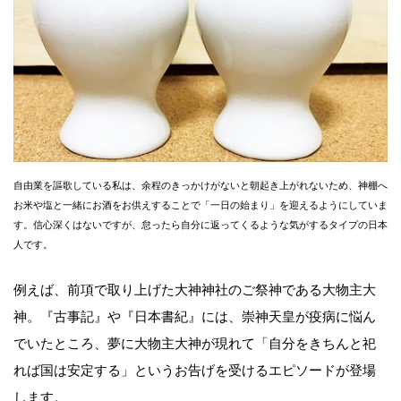
自由業を謳歌している私は、余程のきっかけがないと朝起き上がれないため、神棚へ
お米や塩と一緒にお酒をお供えすることで「一日の始まり」を迎えるようにしていま
す。信心深くはないですが、怠ったら自分に返ってくるような気がするタイプの日本
人です。
例えば、前項で取り上げた大神神社のご祭神である大物主大
神。『古事記』や『日本書紀』には、崇神天皇が疫病に悩ん
でいたところ、夢に大物主大神が現れて「自分をきちんと祀
れば国は安定する」というお告げを受けるエピソードが登場
します。