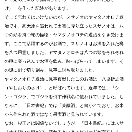
け）」を作った記述があります。
そして忘れてはいけないのが、スサノオのヤマタノオロチ退
治です。高天原を追われて出雲に降り立ったスサノオは、八
つの頭を持つ蛇の怪物・ヤマタノオロチの退治を引き受けま
す。ここで活躍するのがお酒で、スサノオはお酒を入れた樽
を八つ用意しました。ヤマタノオロチは八つの頭をそれぞれ
の樽に突っ込んでお酒を飲み、酔っぱらってしまいます。そ
の隙に剣で切り刻み、見事に討ち取りました。
ヤマタノオロチ退治に見事貢献したこのお酒は「八塩折之酒
（やしおりのさけ）」と呼ばれています。近年では、『シ
ン・ゴジラ』でゴジラを倒す作戦名に使われていました。ち
なみに、『日本書紀』では「菓釀酒」と書かれており、お米
から作られた酒ではなく果実酒と見られています。
なお、杉玉とは関係ないでしょうが、『日本書紀』にはスサ
ノオの抜いた髭が杉に変わるというエピソードが存在しま