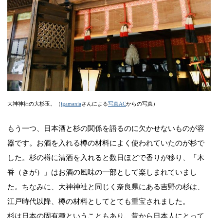
大神神社の大杉玉。（
igamania
さんによる
写真AC
からの写真）
もう一つ、日本酒と杉の関係を語るのに欠かせないものが容
器です。お酒を入れる樽の材料によく使われていたのが杉で
した。杉の樽に清酒を入れると数日ほどで香りが移り、「木
香（きが）」はお酒の風味の一部として楽しまれていまし
た。ちなみに、大神神社と同じく奈良県にある吉野の杉は、
江戸時代以降、樽の材料としてとても重宝されました。
杉は日本の固有種ということもあり、昔から日本人にとって