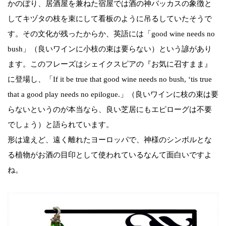
かのぼり、居酒屋を兼ねた宿屋では酒の神バッカスの象徴と
してキヅタの枝を束にして看板のように吊るしていたそうで
す。その文化が残ったからか、英語には「good wine needs no
bush」（良いワインに小枝の束は要らない）という諺があり
ます。このフレーズはシェイクスピアの『お気に召すまま』
に登場し、「If it be true that good wine needs no bush, ‘tis true
that a good play needs no epilogue.」（良いワインに枝の束は要
らないというのが本当なら、良い芝居にもエピローグは不要
でしょう）と語られています。
形は違えど、遠く離れたヨーロッパで、神様のシンボルとな
る植物がお酒の目印として使われているなんて面白いですよ
ね。