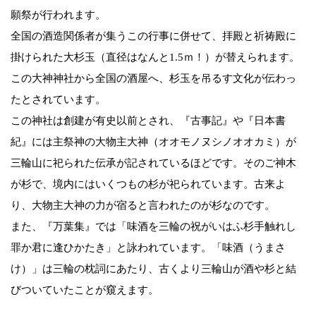
願祭が行われます。
全国の酒造関係者が集うこの行事に併せて、拝殿と祈祷殿に
掛けられた大杉玉（直径はなんと1.5ｍ！）が替えられます。
この大神神社から全国の酒屋へ、杉玉を吊るす文化が伝わっ
たとされています。
この神社は創建が有史以前とされ、『古事記』や『日本書
紀』には主祭神の大物主大神（オオモノヌシノオオカミ）が
三輪山に祀られた伝承が記されているほどです。そのご神木
が杉で、境内にはいくつもの杉が祀られています。古来よ
り、大物主大神の力が宿ると言われたのが杉なのです。
また、『万葉集』では「味酒を三輪の祝がいはふ杉手触れし
罪か君に逢ひかたき」と詠われています。「味酒（うまさ
け）」は三輪の枕詞にあたり、古くより三輪山が酒や杉と結
びついていたことが窺えます。