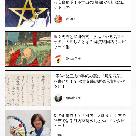
る安倍晴明！不世出の陰陽師が現代に伝
えるもの
辻 明人
豊臣秀吉と武田信玄に学ぶ「やる気スイ
ッチ」の押し方とは？ 爆笑戦国武将エピ
ソード集
Dyson 尚子
“不仲”な三成の手紙の裏に「風姿花伝」
を書いた！？ 永青文庫の新発見資料がア
ツい！
給湯流茶道
幻の衝撃作！？「河内十人斬り」 上方の
話芸で語る河内家菊水丸さんにインタビ
ュー！