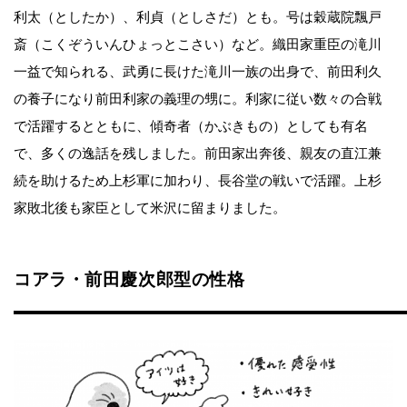
利太（としたか）、利貞（としさだ）とも。号は穀蔵院飄戸
斎（こくぞういんひょっとこさい）など。織田家重臣の滝川
一益で知られる、武勇に長けた滝川一族の出身で、前田利久
の養子になり前田利家の義理の甥に。利家に従い数々の合戦
で活躍するとともに、傾奇者（かぶきもの）としても有名
で、多くの逸話を残しました。前田家出奔後、親友の直江兼
続を助けるため上杉軍に加わり、長谷堂の戦いで活躍。上杉
家敗北後も家臣として米沢に留まりました。
コアラ・前田慶次郎型の性格