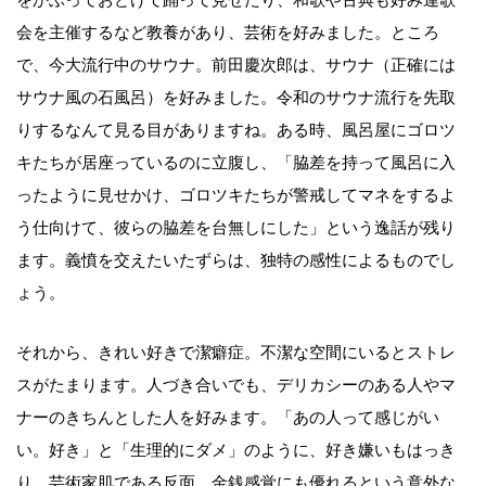
会を主催するなど教養があり、芸術を好みました。ところ
で、今大流行中のサウナ。前田慶次郎は、サウナ（正確には
サウナ風の石風呂）を好みました。令和のサウナ流行を先取
りするなんて見る目がありますね。ある時、風呂屋にゴロツ
キたちが居座っているのに立腹し、「脇差を持って風呂に入
ったように見せかけ、ゴロツキたちが警戒してマネをするよ
う仕向けて、彼らの脇差を台無しにした」という逸話が残り
ます。義憤を交えたいたずらは、独特の感性によるものでし
ょう。
それから、きれい好きで潔癖症。不潔な空間にいるとストレ
スがたまります。人づき合いでも、デリカシーのある人やマ
ナーのきちんとした人を好みます。「あの人って感じがい
い。好き」と「生理的にダメ」のように、好き嫌いもはっき
り。芸術家肌である反面、金銭感覚にも優れるという意外な