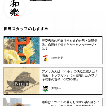
担当スタッフのおすすめ
豊臣秀吉の朝鮮行きを止めた男・浅野長
政。命懸けで伝えたかったメッセージと
は？
Dyson 尚子
アメリカ人は「Ninja」の快走に震えた！
映画『トップガン』にも登場したカワサ
キ忍軍の首領「GPZ900R」
澤田真一
銀座はミツバチの暮らしやすい街!?静かに