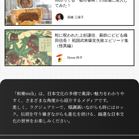
buzzってる「都市養蜂」の現場に潜入し
てみた！
高橋 三保子
蛇に呪われた上杉謙信、蘇鉄にビビる織
田信長！ 戦国武将爆笑失敗エピソード集
（怪異編）
Dyson 尚子
「和樂web」は、日本文化の多様で奥深い魅力をわかりや
すく、さまざまな角度から紹介するメディアです。
美しく、ラグジュアリーで、格調高いながらも時にはロッ
ク。伝統を守り継ぎながらも進化を続ける、幽遠な日本文
化の世界をお楽しみください。