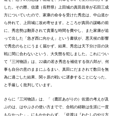
した。その際、信濃（長野県）上田城の真田昌幸が石田三成
方についていたので、家康の命令を受けた秀忠は、中山道か
ら外れて、上田城に攻め寄せます。ところが真田の謀略の前
に、秀忠勢は翻弄されて貴重な時間を費やし、また家康が追
って出した「急ぎ西に向かえ」という書状が、悪天候の影響
で秀忠のもとにうまく届かず、結果、秀忠は天下分け目の決
戦に間に合わないという、大失態を犯しました。これについ
て『三河物語』は、22歳の若き秀忠を補佐する弥八郎が、何
事も自分の意のままにふるまい、真田にだまされて数日を無
為に過ごした結果、関ヶ原の戦いに遅参することになった、
と手厳しく批判しています。
さらに『三河物語』は、「（鷹匠あがりの）佐渡の考えが及
ぶのは、はやぶさの使い方までで、合戦の経験は生涯に一度
もなかった」。にもかかわらず、「佐渡は『わたしのやり方