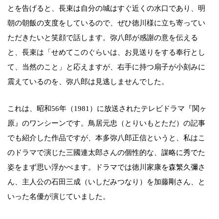
とを告げると、長束は自分の城はすぐ近くの水口であり、明
朝の朝飯の支度をしているので、ぜひ徳川様に立ち寄ってい
ただきたいと笑顔で話します。弥八郎が感謝の意を伝える
と、長束は「せめてこのぐらいは、お見送りをする奉行とし
て、当然のこと」と応えますが、右手に持つ扇子が小刻みに
震えているのを、弥八郎は見逃しませんでした。
これは、昭和56年（1981）に放送されたテレビドラマ『関ヶ
原』のワンシーンです。鳥居元忠（とりいもとただ）の記事
でも紹介した作品ですが、本多弥八郎正信というと、私はこ
のドラマで演じた三國連太郎さんの個性的な、謀略に秀でた
姿をまず思い浮かべます。ドラマでは徳川家康を森繁久彌さ
ん、主人公の石田三成（いしだみつなり）を加藤剛さん、と
いった名優が演じていました。