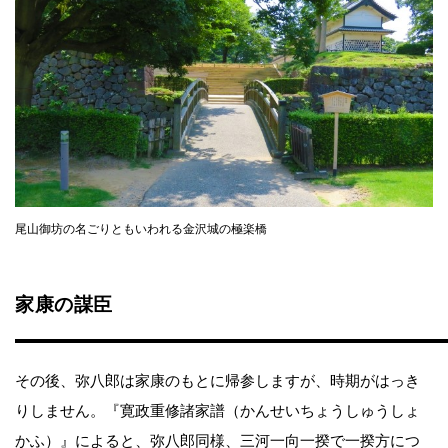
尾山御坊の名ごりともいわれる金沢城の極楽橋
家康の謀臣
その後、弥八郎は家康のもとに帰参しますが、時期がはっき
りしません。『寛政重修諸家譜（かんせいちょうしゅうしょ
かふ）』によると、弥八郎同様、三河一向一揆で一揆方につ