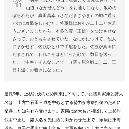
「将軍（秀忠）様は宇都宮より出発なさり、中
山道（なかせんどう）をお通りになり、攻めの
ぼられたが、真田昌幸（さなだまさゆき）の城に通り
がけに攻撃をしかけた。将軍様はお年が二十二とお若
うございましたから、本多佐渡（正信）をつけさせな
さって、おともをさせていた。なにかにつけて、他人
にまかせず、佐渡ひとりで手配をした。佐渡が真田に
だまされて、われこそはといった顔で、数日を送っ
た。（中略）そんなことで、（関ヶ原合戦に）二、三
日も遅くお着きになった」
慶長5年、上杉討伐のため関東に下向していた徳川家康と諸大
名は、上方で石田三成を中心とする勢力が家康打倒のために
挙兵した知らせを受けます。家康は諸大名と相談して上杉討
伐を中止し、諸大名を先に西に向かわせた上で、家康は東海
道を、息子の秀忠は中山道を、大軍を率いて上方に向かいま