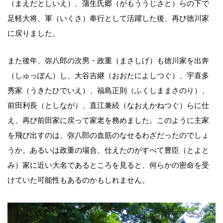
（まえだとしいえ）、蒲生氏郷（がもううじさと）らの下で
足軽大将、軍（いくさ）奉行として活躍した後、再び徳川家
に戻りました。
また後年、弥八郎の次男・政重（まさしげ）も徳川家を出奔
（しゅっぽん）し、大谷吉継（おおたによしつぐ）、宇喜多
秀家（うきたひでいえ）、福島正則（ふくしままさのり）、
前田利長（としなが）、直江兼続（なおえかねつぐ）らに仕
え、再び前田家に戻って家老を務めました。このように主家
を飛び出すのは、弥八郎の血筋のなせるわざだったのでしょ
うか。あるいは政重の場合、仕えたのがすべて豊臣（とよと
み）家に近い大名であるところを見ると、何らかの密命を受
けていた可能性もあるのかもしれません。