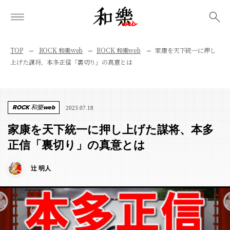
検索
TOP
ROCK 和樂web
ROCK 和樂web
家康を天下統一に押し
上げた謀将、本多正信「裏切り」の真意とは
ROCK 和樂web
2023.07.18
家康を天下統一に押し上げた謀将、本多
正信「裏切り」の真意とは
辻 明人