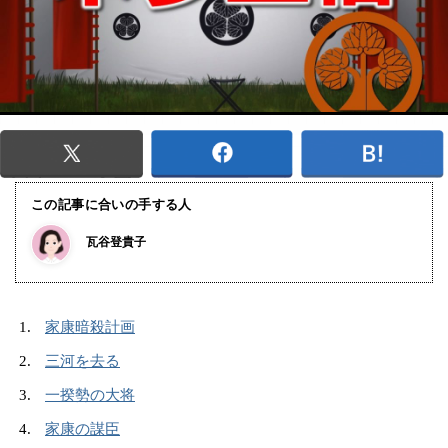
この記事に合いの手する人
瓦谷登貴子
家康暗殺計画
三河を去る
一揆勢の大将
家康の謀臣