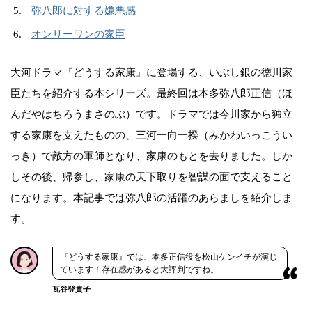
弥八郎に対する嫌悪感
オンリーワンの家臣
大河ドラマ『どうする家康』に登場する、いぶし銀の徳川家
臣たちを紹介する本シリーズ。最終回は本多弥八郎正信（ほ
んだやはちろうまさのぶ）です。ドラマでは今川家から独立
する家康を支えたものの、三河一向一揆（みかわいっこうい
っき）で敵方の軍師となり、家康のもとを去りました。しか
しその後、帰参し、家康の天下取りを智謀の面で支えること
になります。本記事では弥八郎の活躍のあらましを紹介しま
す。
『どうする家康』では、本多正信役を松山ケンイチが演じ
ています！存在感があると大評判ですね。
瓦谷登貴子