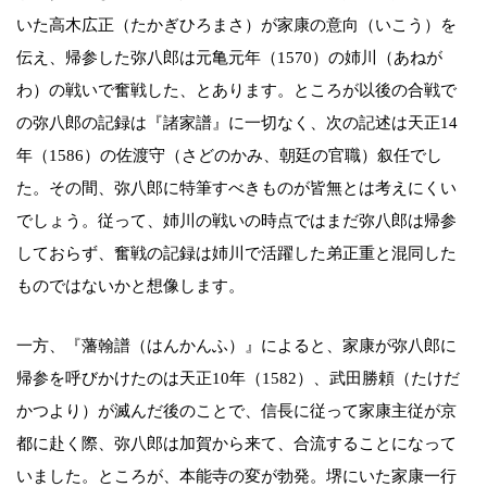
いた高木広正（たかぎひろまさ）が家康の意向（いこう）を
伝え、帰参した弥八郎は元亀元年（1570）の姉川（あねが
わ）の戦いで奮戦した、とあります。ところが以後の合戦で
の弥八郎の記録は『諸家譜』に一切なく、次の記述は天正14
年（1586）の佐渡守（さどのかみ、朝廷の官職）叙任でし
た。その間、弥八郎に特筆すべきものが皆無とは考えにくい
でしょう。従って、姉川の戦いの時点ではまだ弥八郎は帰参
しておらず、奮戦の記録は姉川で活躍した弟正重と混同した
ものではないかと想像します。
一方、『藩翰譜（はんかんふ）』によると、家康が弥八郎に
帰参を呼びかけたのは天正10年（1582）、武田勝頼（たけだ
かつより）が滅んだ後のことで、信長に従って家康主従が京
都に赴く際、弥八郎は加賀から来て、合流することになって
いました。ところが、本能寺の変が勃発。堺にいた家康一行