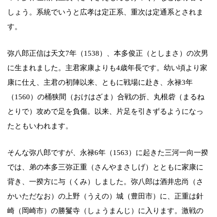
しょう。系統でいうと広孝は定正系、重次は定通系とされま
す。
弥八郎正信は天文7年（1538）、本多俊正（としまさ）の次男
に生まれました。主君家康よりも4歳年長です。幼い頃より家
康に仕え、主君の初陣以来、ともに戦場に赴き、永禄3年
（1560）の桶狭間（おけはざま）合戦の折、丸根砦（まるね
とりで）攻めで足を負傷。以来、片足を引きずるようになっ
たともいわれます。
そんな弥八郎ですが、永禄6年（1563）に起きた三河一向一揆
では、弟の本多三弥正重（さんやまさしげ）とともに家康に
背き、一揆方に与（くみ）しました。弥八郎は酒井忠尚（さ
かいただなお）の上野（うえの）城（豊田市）に、正重は針
崎（岡崎市）の勝鬘寺（しょうまんじ）に入ります。激戦の