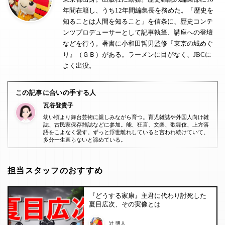
年間在籍し、うち12年間編集長を務めた。「歴史を
知ることは人間を知ること」を信条に、歴史コンテ
ンツプロデューサーとして記事執筆、講座への登壇
などを行う。著書に小和田哲男監修『東京の城めぐ
り』（ＧＢ）がある。ラーメンに目がなく、JBCに
よく出没。
この記事に合いの手する人
瓦谷登貴子
幼い頃より舞台芸術に親しみながら育つ。育児雑誌や外国人向け雑
誌、古民家保存雑誌などに参加。能、狂言、文楽、歌舞伎、上方落
語をこよなく愛す。ずっと浮世離れしていると言われ続けていて、
多分一生直らないと諦めている。
担当スタッフのおすすめ
『どうする家康』主君に代わり討死した
夏目広次、その実像とは
辻 明人