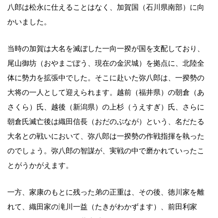
八郎は松永に仕えることはなく、加賀国（石川県南部）に向
かいました。
当時の加賀は大名を滅ぼした一向一揆が国を支配しており、
尾山御坊（おやまごぼう、現在の金沢城）を拠点に、北陸全
体に勢力を拡張中でした。そこに赴いた弥八郎は、一揆勢の
大将の一人として迎えられます。越前（福井県）の朝倉（あ
さくら）氏、越後（新潟県）の上杉（うえすぎ）氏、さらに
朝倉氏滅亡後は織田信長（おだのぶなが）という、名だたる
大名との戦いにおいて、弥八郎は一揆勢の作戦指揮を執った
のでしょう。弥八郎の智謀が、実戦の中で磨かれていったこ
とがうかがえます。
一方、家康のもとに残った弟の正重は、その後、徳川家を離
れて、織田家の滝川一益（たきがわかずます）、前田利家