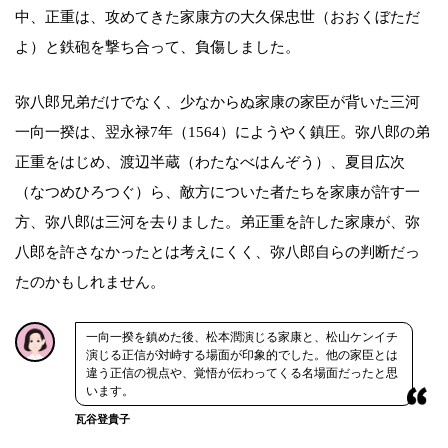
中、正重は、攻めてきた家康方の大久保忠世（おおくぼただ
よ）と鉄砲を撃ち合って、負傷しました。
弥八郎兄弟だけでなく、少なからぬ家康の家臣が背いた三河
一向一揆は、翌永禄7年（1564）にようやく鎮圧。弥八郎の弟
正重をはじめ、渡辺半蔵（わたなべはんぞう）、夏目広次
（なつめひろつぐ）ら、敵方についた者たちを家康が許す一
方、弥八郎は三河を去りました。弟正重を許した家康が、弥
八郎を許さなかったとは考えにくく、弥八郎自らの判断だっ
たのかもしれません。
一向一揆を鎮めた後、松本潤演じる家康と、松山ケンイチ
演じる正信が対峙する場面が印象的でした。他の家臣とは
違う正信の視点や、覚悟が伝わってくる名場面だったと思
います。
瓦谷登貴子