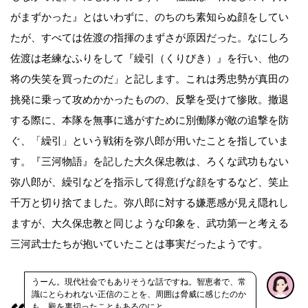
がまずかった』とはいわずに、のちのち素知らぬ顔をしてい
たが、すべては佐渡の指揮のまずさが原因だった。なにしろ
佐渡は老練なふりをして『繰引（くりびき）』を行い、他の
将の失笑を買ったのだ」と記します。これは秀忠勢が真田の
挑発に乗って攻めかかったものの、反撃を受けて惨敗。撤退
する際に、本隊を無事に逃がすために別働隊が敵の追撃を防
ぐ、「繰引」という戦術を弥八郎が用いたことを指していま
す。『三河物語』を記した大久保忠教は、ろくな武功もない
弥八郎が、繰引などを指示して得意げな顔をするなど、笑止
千万と切り捨てました。弥八郎に対する嫌悪感が見え隠れし
ますが、大久保忠教と同じような印象を、武功第一と考える
三河武士たちが抱いていたことは事実だったようです。
うーん。現代社会でもありそうな話ですね。智恵者で、常
識にとらわれない正信のことを、周囲は脅威に感じたのか
も。殿を裏切ったこともあるのにと……。