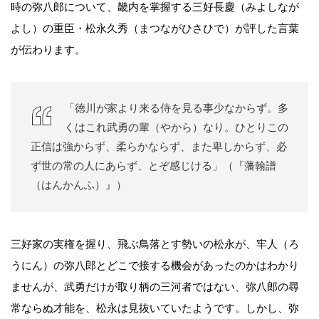
時の弥八郎について、畿内を掌握する三好長慶（みよしなが
よし）の重臣・松永久秀（まつながひさひで）が評した言葉
が伝わります。
「徳川が家より来る侍を見る事少なからず。多
くはこれ武勇の輩（やから）なり。ひとりこの
正信は強からず、柔らかならず、また卑しからず、必
ず世の常の人にあらず、とぞ感じける」（『藩翰譜
（はんかんふ）』）
三好家の実権を握り、飛ぶ鳥落とす勢いの松永が、牢人（ろ
うにん）の弥八郎とどこで接する機会があったのかはわかり
ませんが、武勇だけが取り柄の三河者ではない、弥八郎の尋
常ならぬ才能を、松永は見抜いていたようです。しかし、弥