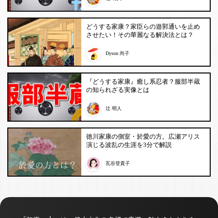
どうする家康？家臣らの遊郭通いを止め
させたい！その華麗なる解決法とは？
Dyson 尚子
『どうする家康』癒し系忍者？服部半蔵
の知られざる実像とは
辻 明人
徳川家康の側室・於愛の方。広瀬アリス
演じる波乱の生涯を3分で解説
瓦谷登貴子