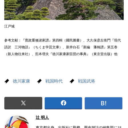
江戸城
参考文献：『寛政重修諸家譜』第四輯（國民圖書）、大久保彦左衛門『現代
語訳 三河物語』（ちくま学芸文庫）、新井白石『新編 藩翰譜』第五巻
（新人物往来社）、煎本増夫『徳川家康家臣団の事典』（東京堂出版）他
徳川家康
戦国時代
戦国武将
辻 明人
東京都出身。出版社に勤務。歴史雑誌の編集部に18