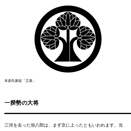
本多氏家紋「立葵」
一揆勢の大将
三河を去った弥八郎は、まず京に上ったともいわれます。当