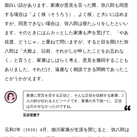
面白い話があります。家康が意見を言った際、弥八郎も同意
する場合は「よく候（そうろう）、よく候」と大いにほめま
すが、同意できない場合は、弥八郎は寝たふりをしたといい
ます。そのときにはムカッとした家康も声を荒げて、「やあ
佐渡、どうじゃ」と重ねて問いますが、すると目を開けた弥
八郎は「大殿よ、以前、それがしが申したことをお忘れな
く」と言うと、家康はしばらく考え、意見を撤回することも
ありました。それだけ、遠慮なく相談できる間柄であったこ
とがうかがえます。
家康に苦言を呈する正信と、そんな正信を信頼する家康。2
人の絆が伝わるエピソードです。家康の天下統一に、正信
は欠かせなかったのですね。
瓦谷登貴子
元和2年（1616）4月、徳川家康が生涯を閉じると、弥八郎は