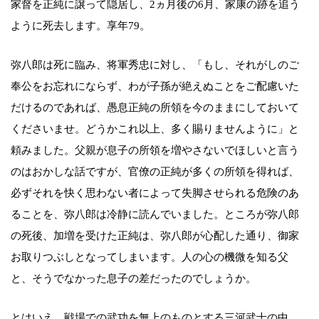
家督を正純に譲って隠居し、2ヵ月後の6月、家康の跡を追う
ように死去します。享年79。
弥八郎は死に臨み、将軍秀忠に対し、「もし、それがしのご
奉公をお忘れにならず、わが子孫が絶えぬことをご配慮いた
だけるのであれば、愚息正純の所領を今のままにしておいて
くださいませ。どうかこれ以上、多く賜りませんように」と
頼みました。父親が息子の所領を増やさないでほしいと言う
のはおかしな話ですが、官僚の正純が多くの所領を得れば、
必ずそれを快く思わない者によって失脚させられる危険のあ
ることを、弥八郎は冷静に読んでいました。ところが弥八郎
の死後、加増を受けた正純は、弥八郎が心配した通り、御家
お取りつぶしとなってしまいます。人の心の機微を知る父
と、そうでなかった息子の差だったのでしょうか。
とはいえ、戦場での武功を無上のものとする三河武士の中