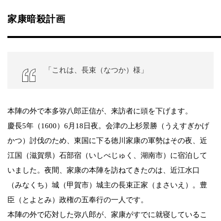
家康暗殺計画
「これは、長束（なつか）様」
本陣の外で本多弥八郎正信が、来訪者に頭を下げます。
慶長5年（1600）6月18日夜。会津の上杉景勝（うえすぎかげ
かつ）討伐のため、東国に下る徳川家康の軍勢はその夜、近
江国（滋賀県）石部宿（いしべじゅく、湖南市）に宿泊して
いました。夜間、家康の本陣を訪ねてきたのは、近江水口
（みなくち）城（甲賀市）城主の長束正家（まさいえ）。豊
臣（とよとみ）政権の五奉行の一人です。
本陣の外で応対した弥八郎が、家康がすでに就寝しているこ