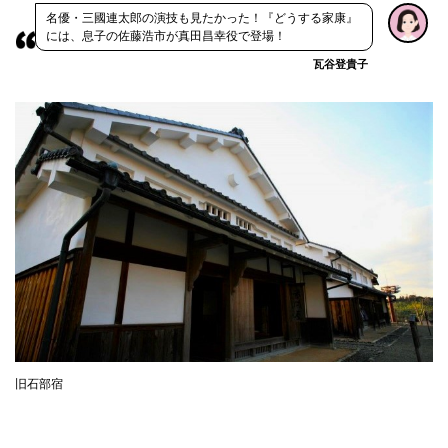
名優・三國連太郎の演技も見たかった！『どうする家康』
には、息子の佐藤浩市が真田昌幸役で登場！
瓦谷登貴子
旧石部宿