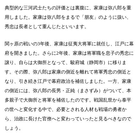
典型的な三河武士たちの評価とは裏腹に、家康は弥八郎を重
用しました。家康は弥八郎をまるで「朋友」のように扱い、
秀忠は長者として重んじたといいます。
関ヶ原の戦いの3年後、家康は征夷大将軍に就任し、江戸に幕
府を開きました。さらに2年後、家康は将軍職を息子の秀忠に
譲り、自らは大御所となって、駿府城（静岡市）に移りま
す。その際、弥八郎は家康の側近を離れて将軍秀忠の側近と
なり、引き続き江戸で幕府政治を補佐しました。一方、家康
の側近には、弥八郎の長男・正純（まさずみ）がついて、本
多親子で大御所と将軍を補佐したのです。戦国乱世から泰平
の世へと変化する中で、必要とされる人材も戦場の勇者か
ら、治政に長けた官僚へと変わっていったと見るべきなので
しょう。