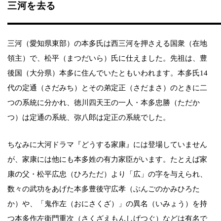
三河を去る
三河（愛知県東部）の本多氏は西三河を押さえる国衆（在地
領主）で、松平（まつだいら）氏に仕えました。先祖は、豊
後国（大分県）本多に住んでいたともいわれます。本多氏14
代の定通（さだみち）とその弟定正（さだまさ）のときに二
つの系統に分かれ、徳川四天王の一人・本多忠勝（ただか
つ）は定通の系統、弥八郎は定正の系統でした。
ちなみに大河ドラマ『どうする家康』には登場していません
が、家康には他にも本多姓の有力家臣がいます。たとえば家
康の父・松平広忠（ひろただ）より「広」の字を与えられ、
数々の武功をあげた本多豊後守広孝（ぶんごのかみひろた
か）や、「鬼作左（おにさくざ）」の異名（いみょう）を持
つ本多作左衛門重次（さくざえもんしげつぐ）などは有名で