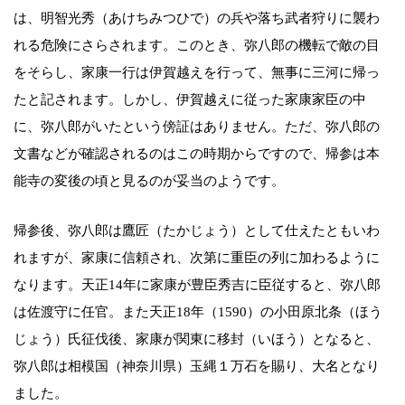
は、明智光秀（あけちみつひで）の兵や落ち武者狩りに襲わ
れる危険にさらされます。このとき、弥八郎の機転で敵の目
をそらし、家康一行は伊賀越えを行って、無事に三河に帰っ
たと記されます。しかし、伊賀越えに従った家康家臣の中
に、弥八郎がいたという傍証はありません。ただ、弥八郎の
文書などが確認されるのはこの時期からですので、帰参は本
能寺の変後の頃と見るのが妥当のようです。
帰参後、弥八郎は鷹匠（たかじょう）として仕えたともいわ
れますが、家康に信頼され、次第に重臣の列に加わるように
なります。天正14年に家康が豊臣秀吉に臣従すると、弥八郎
は佐渡守に任官。また天正18年（1590）の小田原北条（ほう
じょう）氏征伐後、家康が関東に移封（いほう）となると、
弥八郎は相模国（神奈川県）玉縄１万石を賜り、大名となり
ました。