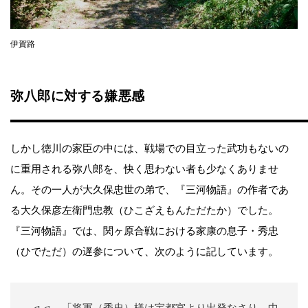
伊賀路
弥八郎に対する嫌悪感
しかし徳川の家臣の中には、戦場での目立った武功もないの
に重用される弥八郎を、快く思わない者も少なくありませ
ん。その一人が大久保忠世の弟で、『三河物語』の作者であ
る大久保彦左衛門忠教（ひこざえもんただたか）でした。
『三河物語』では、関ヶ原合戦における家康の息子・秀忠
（ひでただ）の遅参について、次のように記しています。