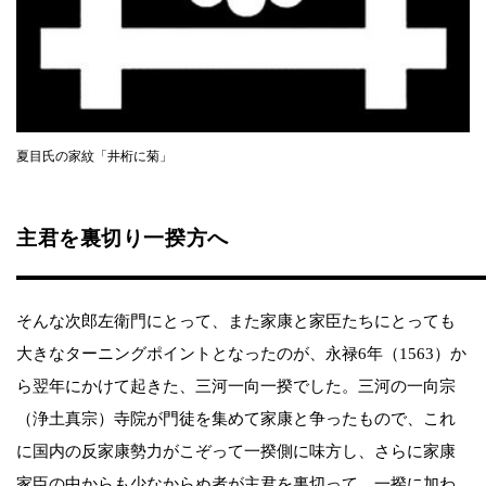
夏目氏の家紋「井桁に菊」
主君を裏切り一揆方へ
そんな次郎左衛門にとって、また家康と家臣たちにとっても
大きなターニングポイントとなったのが、永禄6年（1563）か
ら翌年にかけて起きた、三河一向一揆でした。三河の一向宗
（浄土真宗）寺院が門徒を集めて家康と争ったもので、これ
に国内の反家康勢力がこぞって一揆側に味方し、さらに家康
家臣の中からも少なからぬ者が主君を裏切って、一揆に加わ