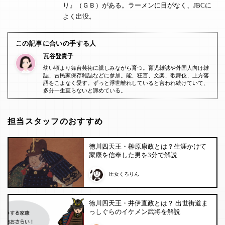
り』（ＧＢ）がある。ラーメンに目がなく、JBCに
よく出没。
この記事に合いの手する人
瓦谷登貴子
幼い頃より舞台芸術に親しみながら育つ。育児雑誌や外国人向け雑
誌、古民家保存雑誌などに参加。能、狂言、文楽、歌舞伎、上方落
語をこよなく愛す。ずっと浮世離れしていると言われ続けていて、
多分一生直らないと諦めている。
担当スタッフのおすすめ
徳川四天王・榊原康政とは？生涯かけて
家康を信奉した男を3分で解説
圧女くろりん
徳川四天王・井伊直政とは？ 出世街道ま
っしぐらのイケメン武将を解説