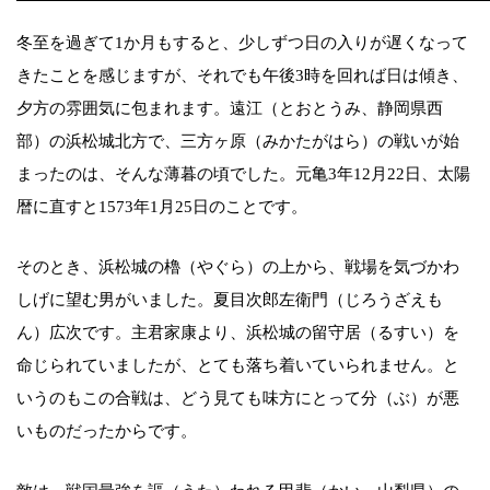
冬至を過ぎて1か月もすると、少しずつ日の入りが遅くなって
きたことを感じますが、それでも午後3時を回れば日は傾き、
夕方の雰囲気に包まれます。遠江（とおとうみ、静岡県西
部）の浜松城北方で、三方ヶ原（みかたがはら）の戦いが始
まったのは、そんな薄暮の頃でした。元亀3年12月22日、太陽
暦に直すと1573年1月25日のことです。
そのとき、浜松城の櫓（やぐら）の上から、戦場を気づかわ
しげに望む男がいました。夏目次郎左衛門（じろうざえも
ん）広次です。主君家康より、浜松城の留守居（るすい）を
命じられていましたが、とても落ち着いていられません。と
いうのもこの合戦は、どう見ても味方にとって分（ぶ）が悪
いものだったからです。