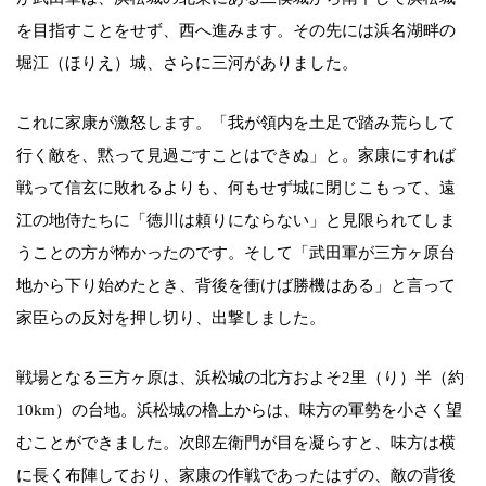
を目指すことをせず、西へ進みます。その先には浜名湖畔の
堀江（ほりえ）城、さらに三河がありました。
これに家康が激怒します。「我が領内を土足で踏み荒らして
行く敵を、黙って見過ごすことはできぬ」と。家康にすれば
戦って信玄に敗れるよりも、何もせず城に閉じこもって、遠
江の地侍たちに「徳川は頼りにならない」と見限られてしま
うことの方が怖かったのです。そして「武田軍が三方ヶ原台
地から下り始めたとき、背後を衝けば勝機はある」と言って
家臣らの反対を押し切り、出撃しました。
戦場となる三方ヶ原は、浜松城の北方およそ2里（り）半（約
10km）の台地。浜松城の櫓上からは、味方の軍勢を小さく望
むことができました。次郎左衛門が目を凝らすと、味方は横
に長く布陣しており、家康の作戦であったはずの、敵の背後