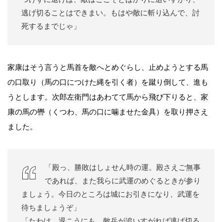
逃げ切ることはできまい。もはや敵に斬り込んで、討
死するまでじゃ」
家康はそう言うと馬首を敵へとめぐらし、止めようとする馬
の口取り（馬の口につけた縄を引く者）を蹴り倒して、進も
うとします。次郎左衛門はあわてて馬から飛び下りると、家
康の馬の轡（くつわ、馬の口に噛ませた金具）を取り押さえ
ました。
「殿っ、勝敗はしょせん時の運。殿さえご無事
であれば、また我らに武運のめぐるときが参り
ましょう。今日のところは城にお引きになり、武運を
待ちましょうぞ」
「たわけ。退こうにも、敵兵が追いすがれば逃げ切る