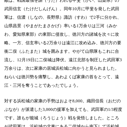
敵は、戦国最強を謳（うた）われる甲斐（かい、山梨県）の
武田信玄（たけだしんげん）。同年10月に甲斐を発した武田
軍は、信濃（しなの、長野県）諏訪（すわ）で2手に分かれ、
山県昌景（やまがたまさかげ）率いる1万余りは三河（みか
わ、愛知県東部）の東部に侵攻し、徳川方の諸城を次々に攻
略。一方、信玄率いる2万余りは遠江に攻め込み、徳川方の要
衝二俣（ふたまた）城を囲みます。やがて山県隊もこれに合
流し、12月19日に二俣城は降伏。遠江北部を制圧した武田軍3
万余りは、次に家康の居城浜松城に向かうと見られました。
ねらいは徳川勢を痛撃し、あわよくば家康の首をとって、遠
江・三河を奪うことであったでしょう。
対する浜松城の家康の手勢はおよそ8,000。織田信長（おだの
ぶなが）が派遣した3,000の援軍を加えても、武田軍の1/3程度
です。誰もが籠城（ろうじょう）戦を覚悟しました。ところ
が武田軍は、浜松城の北東にある二俣城から南下して浜松城