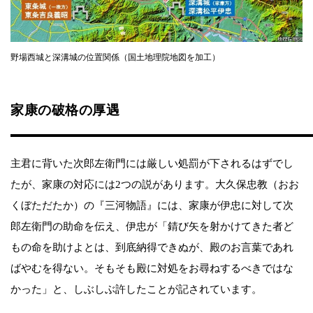
野場西城と深溝城の位置関係（国土地理院地図を加工）
家康の破格の厚遇
主君に背いた次郎左衛門には厳しい処罰が下されるはずでし
たが、家康の対応には2つの説があります。大久保忠教（おお
くぼただたか）の『三河物語』には、家康が伊忠に対して次
郎左衛門の助命を伝え、伊忠が「錆び矢を射かけてきた者ど
もの命を助けよとは、到底納得できぬが、殿のお言葉であれ
ばやむを得ない。そもそも殿に対処をお尋ねするべきではな
かった」と、しぶしぶ許したことが記されています。