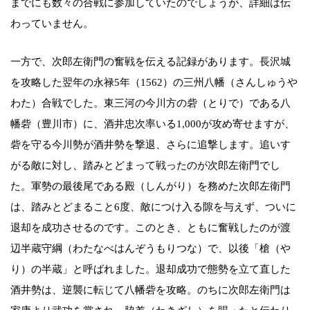
までにも数々の合戦に参加していたのでしょうが、詳細は伝
わっていません。
一方で、次郎左衛門の奮戦を伝える記録があります。長沢城
を攻略した翌年の永禄5年（1562）の三州八幡（さんしゅうや
わた）合戦でした。東三河の今川方の砦（とりで）である八
幡砦（豊川市）に、酒井忠次率いる1,000が攻め寄せますが、
砦を守る今川勢が酒井勢を撃退、さらに追撃します。追いす
がる敵に対し、踏みとどまって戦ったのが次郎左衛門でし
た。軍勢の最後尾である殿（しんがり）を務めた次郎左衛門
は、踏みとどまること6度、敵につけ入る隙を与えず、ついに
退却を成功させるのです。このとき、ともに奮戦したのが渡
辺半蔵守綱（わたなべはんぞうもりつな）で、以後「槍（や
り）の半蔵」と呼ばれました。退却成功で態勢を立て直した
酒井勢は、逆襲に転じて八幡砦を攻略。のちに次郎左衛門は