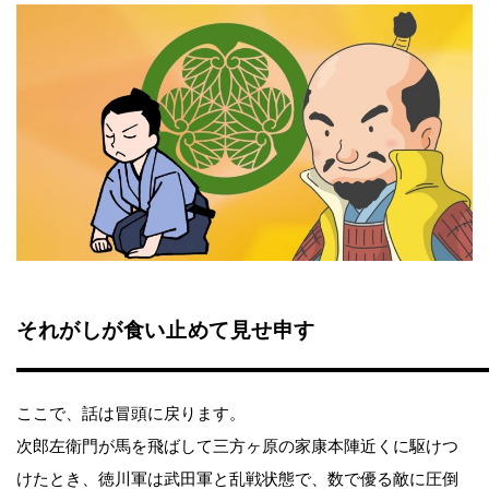
それがしが食い止めて見せ申す
ここで、話は冒頭に戻ります。
次郎左衛門が馬を飛ばして三方ヶ原の家康本陣近くに駆けつ
けたとき、徳川軍は武田軍と乱戦状態で、数で優る敵に圧倒