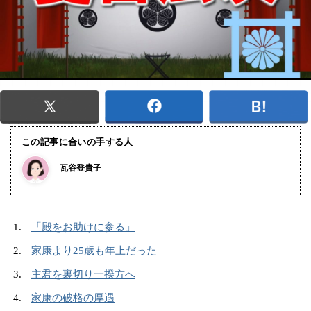
この記事に合いの手する人
瓦谷登貴子
「殿をお助けに参る」
家康より25歳も年上だった
主君を裏切り一揆方へ
家康の破格の厚遇