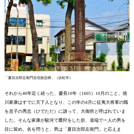
「夏目次郎左衛門吉信旌忠碑」（浜松市）
それから40年近く経った、慶長10年（1605）10月のこと。徳
川家康はすでに天下人となり、この年の4月に征夷大将軍の職
を息子の秀忠（ひでただ）に譲って、大御所と呼ばれていま
した。そんな家康が駿河で鷹狩をした折、道端で一人の男を
目に留め、名を問うと、男は「夏目次郎左衛門」と応えま