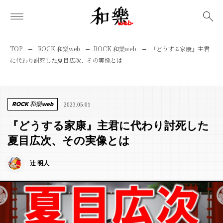
検索
TOP
ROCK 和樂web
ROCK 和樂web
『どうする家康』主君
に代わり討死した夏目広次、その実像とは
ROCK 和樂web
2023.05.01
『どうする家康』主君に代わり討死した
夏目広次、その実像とは
辻 明人