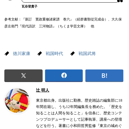
瓦谷登貴子
参考文献：『新訂 寛政重修諸家譜 巻六』（続群書類従完成会）、大久保
彦左衛門『現代語訳 三河物語』（ちくま学芸文庫） 他
徳川家康
戦国時代
戦国武将
辻 明人
東京都出身。出版社に勤務。歴史雑誌の編集部に18
年間在籍し、うち12年間編集長を務めた。「歴史を
知ることは人間を知ること」を信条に、歴史コンテ
ンツプロデューサーとして記事執筆、講座への登壇
などを行う。著書に小和田哲男監修『東京の城めぐ