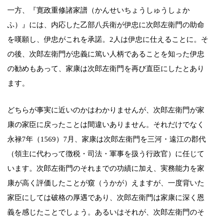
一方、『寛政重修諸家譜（かんせいちょうしゅうしょか
ふ）』には、内応した乙部八兵衛が伊忠に次郎左衛門の助命
を嘆願し、伊忠がこれを承諾。2人は伊忠に仕えることに。そ
の後、次郎左衛門が忠義に篤い人柄であることを知った伊忠
の勧めもあって、家康は次郎左衛門を再び直臣にしたとあり
ます。
どちらが事実に近いのかはわかりませんが、次郎左衛門が家
康の家臣に戻ったことは間違いありません。それだけでなく
永禄7年（1569）7月、家康は次郎左衛門を三河・遠江の郡代
（領主に代わって徴税・司法・軍事を扱う行政官）に任じて
います。次郎左衛門のそれまでの功績に加え、実務能力を家
康が高く評価したことが窺（うかが）えますが、一度背いた
家臣にしては破格の厚遇であり、次郎左衛門は家康に深く恩
義を感じたことでしょう。あるいはそれが、次郎左衛門のそ