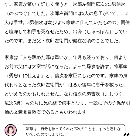
す。家康が驚いて詳しく問うと、次郎左衛門広次の3男信次
（のぶつぐ）でした。次郎左衛門には5人の息子がいて、上2
人は早世。3男信次は幼少より家康に仕えていたものの、同僚
と喧嘩して相手を死なせたため、出奔（しゅっぽん）してい
たのです。まだ父・次郎左衛門が健在な頃のことでした。
家康は「人を殺めた罪は重いが、年月も経っており、何より
お前の父には大変世話になった。よって帰参を許す。将軍家
（秀忠）に仕えよ」と、信次を家臣にしたのです。家康の身
代わりとなった次郎左衛門が、はるか後年に息子を救った、
といえるのかもしれません。なお信次の弟吉次（よしつぐ、
広次5男）ものちに兄の縁で旗本となり、一説にその子孫が明
治の文豪夏目漱石であるともいわれます。
家康は、自分を救ってくれた広次のことを、ずっと忘れな
いでいたのでしょうね。