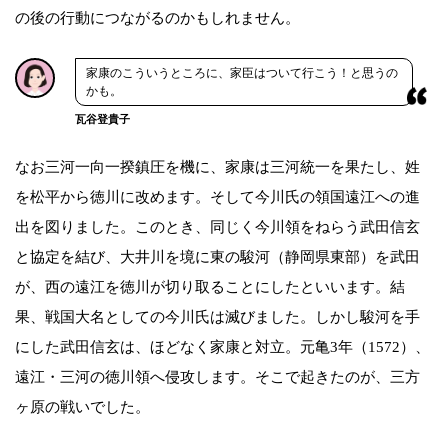
の後の行動につながるのかもしれません。
家康のこういうところに、家臣はついて行こう！と思うの
かも。
瓦谷登貴子
なお三河一向一揆鎮圧を機に、家康は三河統一を果たし、姓
を松平から徳川に改めます。そして今川氏の領国遠江への進
出を図りました。このとき、同じく今川領をねらう武田信玄
と協定を結び、大井川を境に東の駿河（静岡県東部）を武田
が、西の遠江を徳川が切り取ることにしたといいます。結
果、戦国大名としての今川氏は滅びました。しかし駿河を手
にした武田信玄は、ほどなく家康と対立。元亀3年（1572）、
遠江・三河の徳川領へ侵攻します。そこで起きたのが、三方
ヶ原の戦いでした。