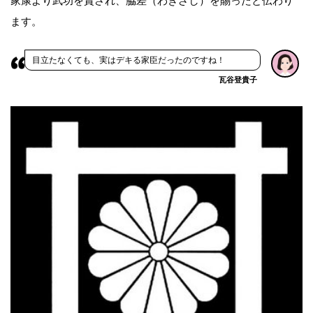
家康より武功を賞され、脇差（わきざし）を賜ったと伝わり
ます。
目立たなくても、実はデキる家臣だったのですね！
瓦谷登貴子