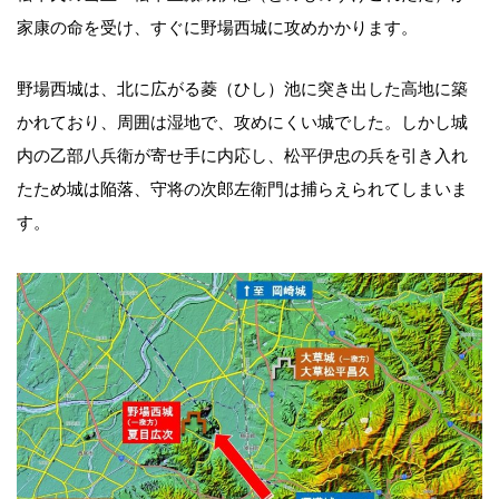
家康の命を受け、すぐに野場西城に攻めかかります。
野場西城は、北に広がる菱（ひし）池に突き出した高地に築
かれており、周囲は湿地で、攻めにくい城でした。しかし城
内の乙部八兵衛が寄せ手に内応し、松平伊忠の兵を引き入れ
たため城は陥落、守将の次郎左衛門は捕らえられてしまいま
す。