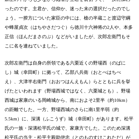
ったのです。主君か、信仰か、迷った末の選択だったのでし
ょう。一揆方についた家臣の中には、槍の半蔵こと渡辺守綱
や蜂屋貞次（はちやさだつぐ）ら徳川十六神将の2人や、本多
正信（ほんだまさのぶ）などがいましたが、次郎左衛門もそ
こに名を連ねていました。
次郎左衛門は自身の所領である六栗近くの野場西（のばに
し）城（幸田町）に拠って、乙部八兵衛（おとべはちべ
え）、大津半右衛門（おおつはんえもん）らとともに兵を挙
げたといわれます（野場西城ではなく、六栗城とも）。野場
西城は家康のいる岡崎城から、南におよそ2里半（約10km）
の距離でした。一方、野場西城のさらに南1里半弱（約
5.5km）に、深溝（ふこうず）城（幸田町）があります。松平
氏の一族・深溝松平氏の城で、家康方でした。このため深溝
松平氏の当主・松平主殿助伊忠（とのものすけこれただ）が