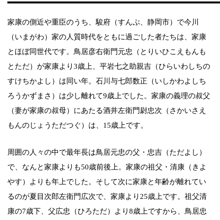
家康の側近や重臣のうち、駿府（すんぷ、静岡市）で今川
（いまがわ）家の人質時代をともに過ごした者たちは、家康
とほぼ同世代です。鳥居彦右衛門元忠（とりいひこえもんも
とただ）が家康より3歳上、平岩七之助親吉（ひらいわしちの
すけちかよし）は同い年。石川与七郎数正（いしかわよしち
ろうかずまさ）は少し離れて9歳上でした。家康の義理の叔父
（妻が家康の叔母）にあたる酒井左衛門尉忠次（さかいさえ
もんのじょうただつぐ）は、15歳上です。
周囲の人々の中で最年長は鳥居元忠の父・忠吉（ただよし）
で、なんと家康よりも50歳前後上。家康の祖父・清康（きよ
やす）よりも年上でした。そして次に家康と年齢が離れてい
るのが夏目次郎左衛門広次で、家康より25歳上です。祖父清
康の7歳下、父広忠（ひろただ）より8歳上ですから、鳥居忠