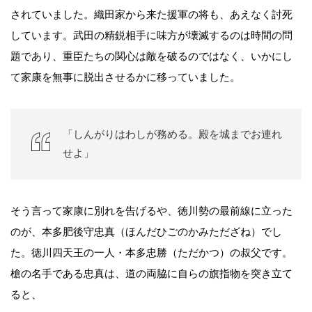
されていました。織田家から来た援軍の将も、あえなく討死
しています。武田の精鋭相手に味方が壊滅するのは時間の問
題であり、重臣たちの関心は敵を破るのではなく、いかにし
て家康を無事に脱出させるかに移っていました。
「しんがりはわしが務める。殿を城までお連れ
せよ」
そう言って家康に別れを告げるや、徳川勢の最前線に立った
のが、本多肥後守忠真（ほんだひごのかみただざね）でし
た。徳川四天王の一人・本多忠勝（ただかつ）の叔父です。
槍の名手である忠真は、道の両脇に自らの旗指物を突き立て
ると、