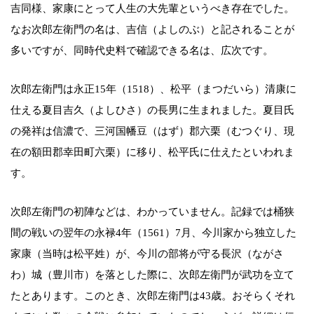
吉同様、家康にとって人生の大先輩というべき存在でした。
なお次郎左衛門の名は、吉信（よしのぶ）と記されることが
多いですが、同時代史料で確認できる名は、広次です。
次郎左衛門は永正15年（1518）、松平（まつだいら）清康に
仕える夏目吉久（よしひさ）の長男に生まれました。夏目氏
の発祥は信濃で、三河国幡豆（はず）郡六栗（むつぐり、現
在の額田郡幸田町六栗）に移り、松平氏に仕えたといわれま
す。
次郎左衛門の初陣などは、わかっていません。記録では桶狭
間の戦いの翌年の永禄4年（1561）7月、今川家から独立した
家康（当時は松平姓）が、今川の部将が守る長沢（ながさ
わ）城（豊川市）を落とした際に、次郎左衛門が武功を立て
たとあります。このとき、次郎左衛門は43歳。おそらくそれ