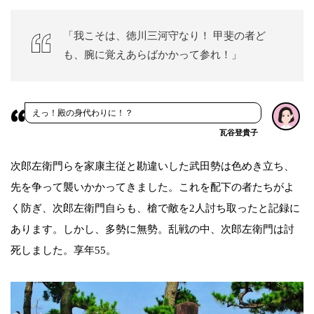
「我こそは、徳川三河守なり！ 甲斐の者ど
も、腕に覚えあらばかかって参れ！」
えっ！殿の身代わりに！？
瓦谷登貴子
次郎左衛門らを家康主従と勘違いした武田勢は色めき立ち、
先を争って襲いかかってきました。これを配下の者たちがよ
く防ぎ、次郎左衛門自らも、槍で敵を2人討ち取ったと記録に
あります。しかし、多勢に無勢。乱戦の中、次郎左衛門は討
死しました。享年55。