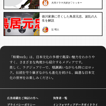
大河ドラマ大好き♡トッキー
徳川家康に尽くした鳥居元忠。波乱の人
生を解説
辻 明人
「和樂web」は、日本文化の多様で奥深い魅力をわかりや
すく、さまざまな角度から紹介するメディアです。
美しく、ラグジュアリーで、格調高いながらも時にはロッ
ク。伝統を守り継ぎながらも進化を続ける、幽遠な日本文
化の世界をお楽しみください。
広告掲載をご検討の方へ
執筆者一覧
プライバシーポリシー
インフォマティブデータガイドライ