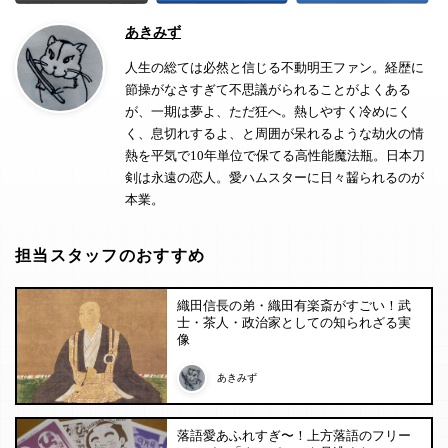
あきみず
人生の総ては必然と信じる不動明王ファン。経歴に
節操がなさすぎて不思議がられることがよくある
が、一期は夢よ、ただ狂へ。熱しやすく冷めにく
く、息切れするよ、と周囲が呆れるような劫火の情
熱を平気で10年単位で保てる高性能魔法瓶。日本刀
剣は永遠の恋人。愛ハムスターに日々齧られるのが
本業。
担当スタッフのおすすめ
織田信長の弟・織田有楽斎がすごい！武
士・茶人・政治家としての知られざる実
像
あきみず
落語愛あふれすぎ〜！上方落語のフリー