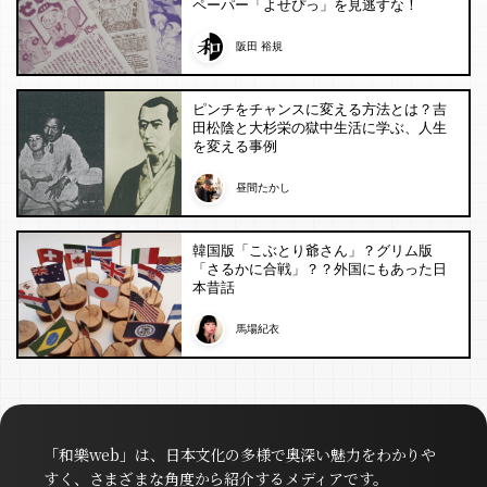
ペーパー「よせぴっ」を見逃すな！
阪田 裕規
ピンチをチャンスに変える方法とは？吉
田松陰と大杉栄の獄中生活に学ぶ、人生
を変える事例
昼間たかし
韓国版「こぶとり爺さん」？グリム版
「さるかに合戦」？？外国にもあった日
本昔話
馬場紀衣
「和樂web」は、日本文化の多様で奥深い魅力をわかりや
すく、さまざまな角度から紹介するメディアです。