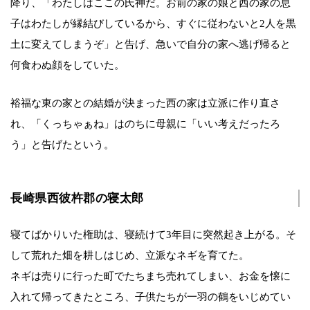
降り、「わたしはここの氏神だ。お前の家の娘と西の家の息
子はわたしが縁結びしているから、すぐに従わないと2人を黒
土に変えてしまうぞ」と告げ、急いで自分の家へ逃げ帰ると
何食わぬ顔をしていた。
裕福な東の家との結婚が決まった西の家は立派に作り直さ
れ、「くっちゃぁね」はのちに母親に「いい考えだったろ
う」と告げたという。
長崎県西彼杵郡の寝太郎
寝てばかりいた権助は、寝続けて3年目に突然起き上がる。そ
して荒れた畑を耕しはじめ、立派なネギを育てた。
ネギは売りに行った町でたちまち売れてしまい、お金を懐に
入れて帰ってきたところ、子供たちが一羽の鶴をいじめてい