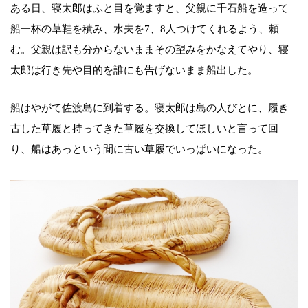
ある日、寝太郎はふと目を覚ますと、父親に千石船を造って
船一杯の草鞋を積み、水夫を7、8人つけてくれるよう、頼
む。父親は訳も分からないままその望みをかなえてやり、寝
太郎は行き先や目的を誰にも告げないまま船出した。
船はやがて佐渡島に到着する。寝太郎は島の人びとに、履き
古した草履と持ってきた草履を交換してほしいと言って回
り、船はあっという間に古い草履でいっぱいになった。