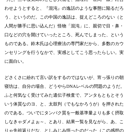
わせようとすると、『混沌』の逸話のような事態に陥るだろ
う、というのだ。この中国の逸話は、捉えどころのない（と
人間が勝手に思い込んだ）怪物「混沌」に、親切で目・鼻・
口などの穴を開けていったところ、死んでしまった、という
ものである。鈴木氏は心理療法の専門家だから、多数のカウ
ンセリングを行うなかで、実感としてこう思ったらしい。実
に面白い。
どさくさに紛れて言い訳をするのではないが、宵っ張りの朝
寝坊は、自分の場合、どうやらDNAレベルの問題のようだ。
ふと何気なく受けてみた遺伝子検査で、アンタもともとそう
いう体質なのヨ、と、太鼓判（でもなかろうが）を押された
のである。ついでにタンパク質を一般基準量よりも多く摂取
しなきゃダメよぉ～、とあり、結果一覧を見ながら、あ、こ
りゃ先祖返りだな、としみじみ悟ったのだった（この感想の