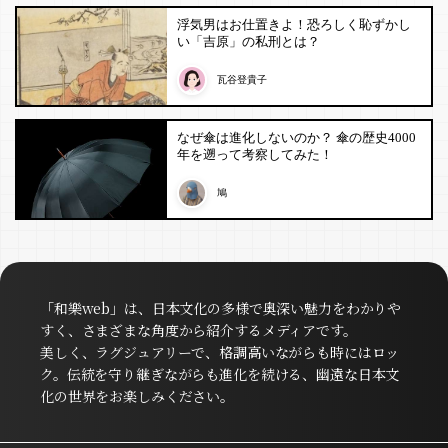
浮気男はお仕置きよ！恐ろしく恥ずかし
い「吉原」の私刑とは？
瓦谷登貴子
なぜ傘は進化しないのか？ 傘の歴史4000
年を遡って考察してみた！
鳩
「和樂web」は、日本文化の多様で奥深い魅力をわかりや
すく、さまざまな角度から紹介するメディアです。
美しく、ラグジュアリーで、格調高いながらも時にはロッ
ク。伝統を守り継ぎながらも進化を続ける、幽遠な日本文
化の世界をお楽しみください。