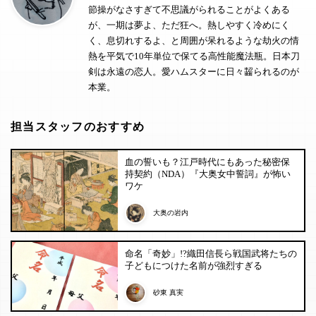
節操がなさすぎて不思議がられることがよくある
が、一期は夢よ、ただ狂へ。熱しやすく冷めにく
く、息切れするよ、と周囲が呆れるような劫火の情
熱を平気で10年単位で保てる高性能魔法瓶。日本刀
剣は永遠の恋人。愛ハムスターに日々齧られるのが
本業。
担当スタッフのおすすめ
血の誓いも？江戸時代にもあった秘密保
持契約（NDA）『大奥女中誓詞』が怖い
ワケ
大奥の岩内
命名「奇妙」!?織田信長ら戦国武将たちの
子どもにつけた名前が強烈すぎる
砂東 真実