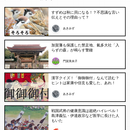
すずめは秋に貝になる！？不思議な言い
伝えとその理由って？
あきみず
加賀藩も保護した禁足地、氣多大社「入
らずの森」が鳴らす警鐘
門賀美央子
漢字クイズ！「御御御付」なんて読む？
ヒントは家康や信玄も愛した、あれ！
あきみず
戦国武将の健康意識は超絶ハイレベル！
島津義弘・伊達政宗など医学に長けた人
もいた