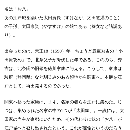
名は「お八」。
あの江戸城を築いた太田資長（すけなが、太田道灌のこと）
の子孫、太田康資（やすすけ）の娘である（養女など諸説あ
り）。
出会ったのは、天正18（1590）年。ちょうど豊臣秀吉の「小
田原攻め」で、北条父子が降伏した年である。こののち、秀
吉は、北条氏の旧領を徳川家康に与える。こうして、家康は
駿府（静岡県）など馴染みのある領地から関東へ。本拠を江
戸として、再出発するのであった。
関東へ移った家康は、まず、名家の者らを江戸に集めた。じ
つは、集められた名家の中の1つが「太田家」。一説には、太
田家の当主が京都にいたため、その代わりに妹の「お八」が
江戸城へと召し出されたという。これが運命というのだろう