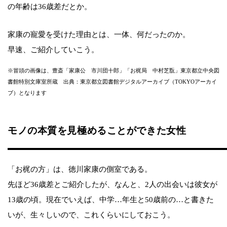
の年齢は36歳差だとか。
家康の寵愛を受けた理由とは、一体、何だったのか。
早速、ご紹介していこう。
※冒頭の画像は、豊斎「家康公 市川団十郎」「お梶局 中村芝翫」東京都立中央図
書館特別文庫室所蔵 出典：東京都立図書館デジタルアーカイブ（TOKYOアーカイ
ブ）となります
モノの本質を見極めることができた女性
「お梶の方」は、徳川家康の側室である。
先ほど36歳差とご紹介したが、なんと、2人の出会いは彼女が
13歳の頃。現在でいえば、中学…年生と50歳前の…と書きた
いが、生々しいので、これくらいにしておこう。