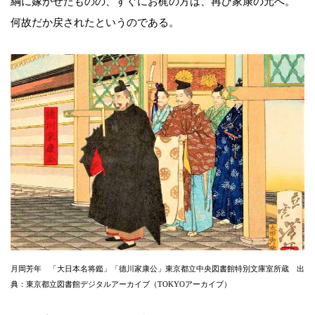
綱に嫁がせたものの、すぐにお梶の方は、再び家康の元へ。
何故だか戻されたというのである。
月岡芳年 「大日本名将鑑」「德川家康公」東京都立中央図書館特別文庫室所蔵 出
典：東京都立図書館デジタルアーカイブ（TOKYOアーカイブ）