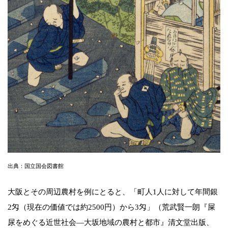
出典：国立国会図書館
大阪とその周辺農村を例にとると、「町人1人に対して年間銀
2匁（現在の価値では約2500円）から3匁」（荒武賢一朗『屎
尿をめぐる近世社会―大坂地域の農村と都市』清文堂出版、