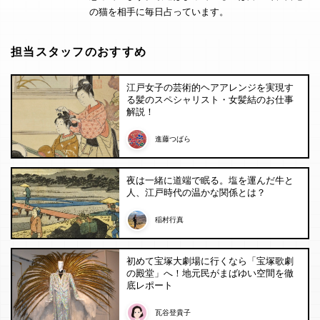
の猫を相手に毎日占っています。
担当スタッフのおすすめ
江戸女子の芸術的ヘアアレンジを実現す
る髪のスペシャリスト・女髪結のお仕事
解説！
進藤つばら
夜は一緒に道端で眠る。塩を運んだ牛と
人、江戸時代の温かな関係とは？
稲村行真
初めて宝塚大劇場に行くなら「宝塚歌劇
の殿堂」へ！地元民がまばゆい空間を徹
底レポート
瓦谷登貴子