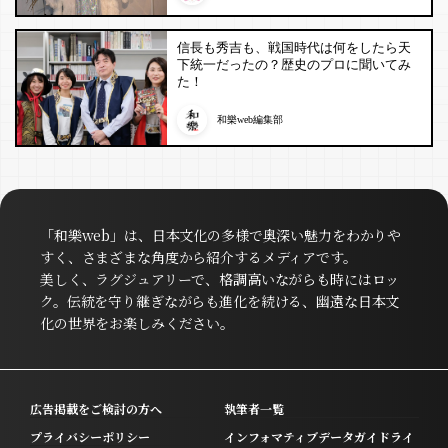
信長も秀吉も、戦国時代は何をしたら天
下統一だったの？歴史のプロに聞いてみ
た！
和樂web編集部
「和樂web」は、日本文化の多様で奥深い魅力をわかりや
すく、さまざまな角度から紹介するメディアです。
美しく、ラグジュアリーで、格調高いながらも時にはロッ
ク。伝統を守り継ぎながらも進化を続ける、幽遠な日本文
化の世界をお楽しみください。
広告掲載をご検討の方へ
執筆者一覧
プライバシーポリシー
インフォマティブデータガイドライ