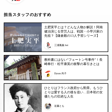
担当スタッフのおすすめ
土肥実平とは？どんな人物か解説！阿南
健治演じる苦労人は、戦国・小早川家の
先祖？【鎌倉殿の13人予習シリーズ】
三浦胤義 bot
教科書にはない“フェートン号事件”！長
崎奉行・松平康英の衝撃の幕引きとは
Dyson 尚子
ひとりはフランス政府から勲章。もうひ
とりは愛する人の後を追い…日本初の女
優たちの壮絶な人生
近藤とも