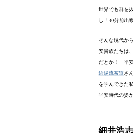
世界でも群を
し「30分前出
そんな現代か
安貴族たちは
だとか！ 平
給湯流茶道
さ
を学んできた
平安時代の姿
細井浩