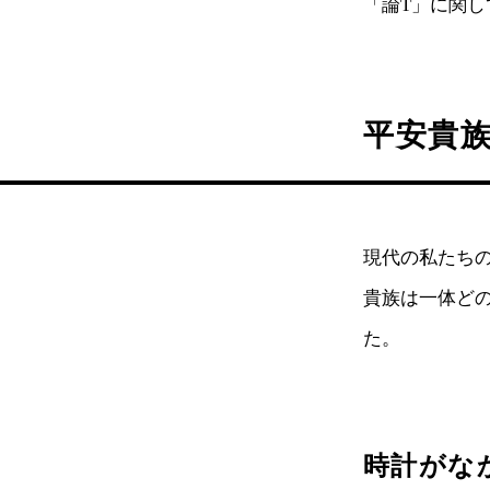
「論T」に関し
平安貴
現代の私たち
貴族は一体ど
た。
時計がな