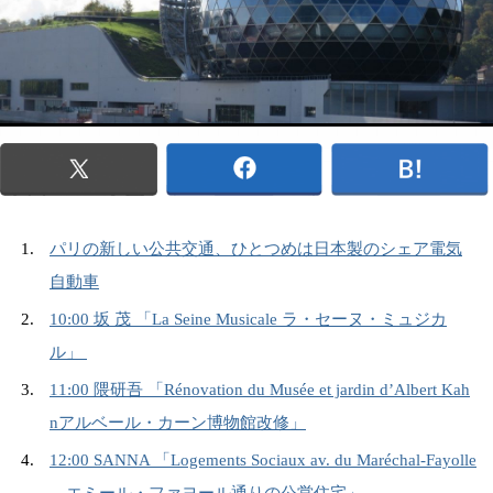
パリの新しい公共交通、ひとつめは日本製のシェア電気
自動車
10:00 坂 茂 「La Seine Musicale ラ・セーヌ・ミュジカ
ル」
11:00 隈研吾 「Rénovation du Musée et jardin d’Albert Kah
nアルベール・カーン博物館改修」
12:00 SANNA 「Logements Sociaux av. du Maréchal-Fayolle
エミール・ファヨール通りの公営住宅」