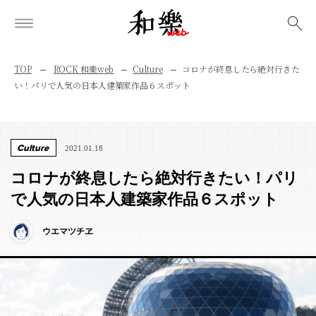
検索
TOP
ROCK 和樂web
Culture
コロナが終息したら絶対行きた
い！パリで人気の日本人建築家作品６スポット
Culture
2021.01.18
コロナが終息したら絶対行きたい！パリ
で人気の日本人建築家作品６スポット
ウエマツチヱ