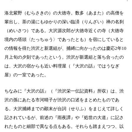
洛北紫野（むらさきの）の大徳寺。数多（あまた）の高僧を
輩出し、茶の湯にもゆかりの深い臨済（りんざい）禅の名刹
（めいさつ）である。大沢源次郎が大徳寺近くの寺（大徳寺
境内の塔頭〈たっちゅう〉であったとも）を宿にしていると
の情報を得た渋沢と新選組が、捕縛に向かったのは慶応2年10
月上旬の夕刻であったという。渋沢が新選組と落ち合ったの
は、大沢の宿からも近い料理屋（『大沢の話』ではうなぎ
屋）の一室であった。
ちなみに『大沢の話』（『渋沢栄一伝記資料』所収）は、渋
沢の孫にあたる市河晴子が渋沢の口述をまとめたものであ
る。大沢捕縛までの顚末が台詞（せりふ）をまじえて詳しく
記されているが、前述の『雨夜譚』や『処世の大道』に記さ
れたものと細部で異なる点もある。それらも踏まえつつ、以