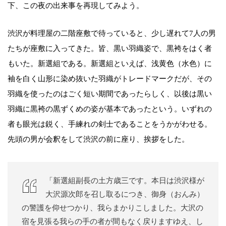
下、この夜の出来事を再現してみよう。
渋沢が料理屋の二階座敷で待っていると、少し遅れて7人の男
たちが座敷に入ってきた。皆、黒い羽織姿で、黒袴をはく者
もいた。新選組である。新選組といえば、浅黄色（水色）に
袖を白く山形に染め抜いた羽織がトレードマークだが、その
羽織を使ったのはごく短い期間であったらしく、以後は黒い
羽織に黒袴の黒ずくめの姿が基本であったという。いずれの
者も眼光は鋭く、手練れの剣士であることをうかがわせる。
先頭の男が会釈をして渋沢の前に座り、挨拶をした。
「新選組副長の土方歳三です。本日は渋沢様が
大沢源次郎を召し取るにつき、御身（おんみ）
の警護を仰せつかり、我らまかりこしました。大沢の
宿を見張る我らの手の者が間もなく戻りますゆえ、し