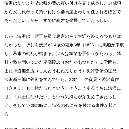
渋沢は幼少より父の藍の葉の買い付けを見て成長し、14歳頃
から父に代わって買い付けや染物屋まわりを任されるほどで
あったというから、すでに商才を発揮していたらしい。
しかし渋沢は、藍玉を扱う農家の主で生涯を終えるつもりは
なかった。折しも渋沢が14歳の嘉永6年（1853）に黒船が来航
し、幕末の動乱が始まる。渋沢は家業を手伝うかたわら、隣
村で塾を開いていた尾高惇忠（おだかあつただ）に学問を、
また神道無念流（しんとうむねんりゅう）免許皆伝の従兄・
渋沢新三郎に剣術を学んでいた。2歳年上の従兄・渋沢喜作
（きさく）も一緒だったという。そうこうするうちに渋沢に
は、「武士になりたい」という気持ちが芽生えてきたらし
い。そして17歳の時に、渋沢の心に火を付ける事件が起こ
る。