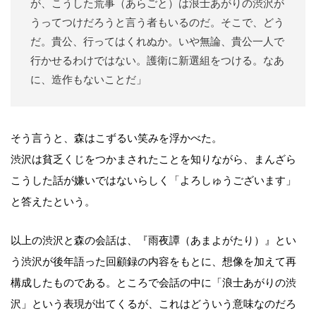
が、こうした荒事（あらごと）は浪士あがりの渋沢が
うってつけだろうと言う者もいるのだ。そこで、どう
だ。貴公、行ってはくれぬか。いや無論、貴公一人で
行かせるわけではない。護衛に新選組をつける。なあ
に、造作もないことだ」
そう言うと、森はこずるい笑みを浮かべた。
渋沢は貧乏くじをつかまされたことを知りながら、まんざら
こうした話が嫌いではないらしく「よろしゅうございます」
と答えたという。
以上の渋沢と森の会話は、『雨夜譚（あまよがたり）』とい
う渋沢が後年語った回顧録の内容をもとに、想像を加えて再
構成したものである。ところで会話の中に「浪士あがりの渋
沢」という表現が出てくるが、これはどういう意味なのだろ