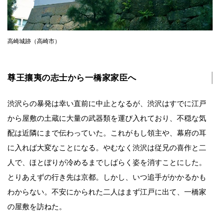
高崎城跡（高崎市）
尊王攘夷の志士から一橋家家臣へ
渋沢らの暴発は幸い直前に中止となるが、渋沢はすでに江戸
から屋敷の土蔵に大量の武器類を運び入れており、不穏な気
配は近隣にまで伝わっていた。これがもし領主や、幕府の耳
に入れば大変なことになる。やむなく渋沢は従兄の喜作と二
人で、ほとぼりが冷めるまでしばらく姿を消すことにした。
とりあえずの行き先は京都。しかし、いつ追手がかかるかも
わからない。不安にかられた二人はまず江戸に出て、一橋家
の屋敷を訪ねた。