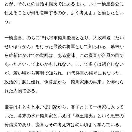
とが、そなたの目指す攘夷ではあるまい。いま一橋慶喜公に
仕えることが何を意味するのか、よく考えよ」と諭したとい
う。
一橋慶喜。のちに15代将軍徳川慶喜となり、大政奉還（たい
せいほうかん）を行った最後の将軍として知られる。幕末か
ら維新にかけての動乱は、ある意味、この慶喜が台風の目で
あったといってよいかもしれない。ここで多くは紹介しない
が、若い頃から英明で知られ、14代将軍の候補にもなった。
政治的手腕に優れ、倒幕派から「徳川家康の再来」と怖れら
れた人物である。
慶喜はもともと水戸徳川家から、養子として一橋家に入って
いた。幕末の水戸徳川家といえば「尊王攘夷」という思想の
発信源であり、慶喜もその考え方は幼い頃より学んでいる。