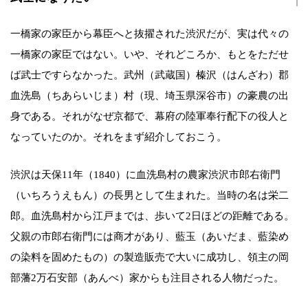
一橋家の家臣から幕臣へと抜擢された渋沢だが、実は代々の
一橋家の家臣ではない。いや、それどころか、もとをただせ
ば武士ですらなかった。武州（武蔵国）榛沢（はんざわ）郡
血洗島（ちあらいじま）村（現、埼玉県深谷市）の豪農の出
身である。それがなぜ京都で、幕府の陸軍奉行配下の役人と
なっていたのか。それをまず紹介しておこう。
渋沢は天保11年（1840）に血洗島村の農家渋沢市郎右衛門
（いちろうえもん）の長男として生まれた。当時の名は栄二
郎。血洗島村から江戸までは、歩いて2日ほどの距離である。
父親の市郎右衛門には商才があり、藍玉（あいだま、藍染め
の染料を固めたもの）の製造販売で大いに成功し、領主の岡
部藩2万石安部（あんべ）家からも注目される人物だった。