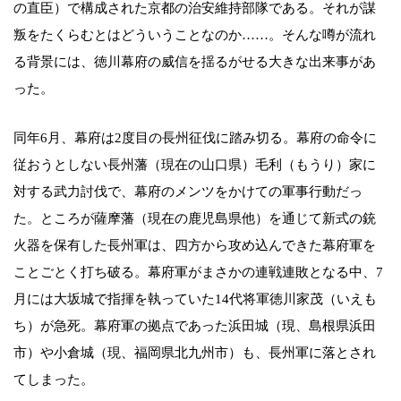
の直臣）で構成された京都の治安維持部隊である。それが謀
叛をたくらむとはどういうことなのか……。そんな噂が流れ
る背景には、徳川幕府の威信を揺るがせる大きな出来事があ
った。
同年6月、幕府は2度目の長州征伐に踏み切る。幕府の命令に
従おうとしない長州藩（現在の山口県）毛利（もうり）家に
対する武力討伐で、幕府のメンツをかけての軍事行動だっ
た。ところが薩摩藩（現在の鹿児島県他）を通じて新式の銃
火器を保有した長州軍は、四方から攻め込んできた幕府軍を
ことごとく打ち破る。幕府軍がまさかの連戦連敗となる中、7
月には大坂城で指揮を執っていた14代将軍徳川家茂（いえも
ち）が急死。幕府軍の拠点であった浜田城（現、島根県浜田
市）や小倉城（現、福岡県北九州市）も、長州軍に落とされ
てしまった。