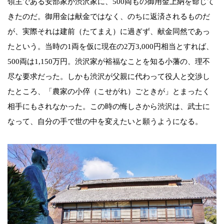
領主である安部家が渋沢家に、500両もの御用金上納を命じて
きたのだ。御用金は献金ではなく、のちに返済されるものだ
が、実際それは建前（たてまえ）に過ぎず、献金同然であっ
たという。当時の1両を仮に現在の2万3,000円相当とすれば、
500両は1,150万円。渋沢家が裕福なことを知る小藩の、理不
尽な要求だった。しかも渋沢が父親に代わって役人と交渉し
たところ、「農家の小倅（こせがれ）ごときが」とまったく
相手にもされなかった。この時の悔しさから渋沢は、武士に
なって、自分の手で世の中を変えたいと願うようになる。