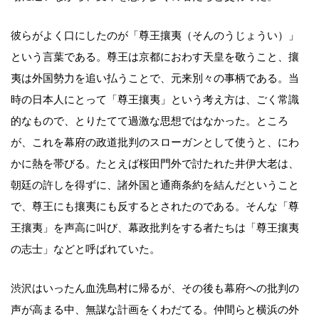
彼らがよく口にしたのが「尊王攘夷（そんのうじょうい）」
という言葉である。尊王は京都におわす天皇を敬うこと、攘
夷は外国勢力を追い払うことで、元来別々の事柄である。当
時の日本人にとって「尊王攘夷」という考え方は、ごく常識
的なもので、とりたてて過激な思想ではなかった。ところ
が、これを幕府の政道批判のスローガンとして使うと、にわ
かに熱を帯びる。たとえば桜田門外で討たれた井伊大老は、
朝廷の許しを得ずに、諸外国と通商条約を結んだということ
で、尊王にも攘夷にも反するとされたのである。そんな「尊
王攘夷」を声高に叫び、幕政批判をする者たちは「尊王攘夷
の志士」などと呼ばれていた。
渋沢はいったん血洗島村に帰るが、その後も幕府への批判の
声が高まる中、無謀な計画をくわだてる。仲間らと横浜の外