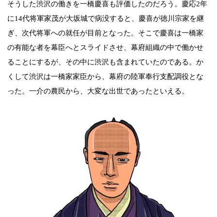
そうした渋沢の働きを一橋慶喜も評価したのだろう。慶応2年
に14代将軍家茂が大坂城で病没すると、慶喜が徳川宗家を継
ぎ、次代将軍への就任が目前となった。そこで慶喜は一橋家
の有能な者を幕臣へとスライドさせ、幕府組織の中で働かせ
ることにするが、その中に渋沢も含まれていたのである。か
くして渋沢は一橋家家臣から、幕府の陸軍奉行支配調役とな
った。一介の農民から、大変な出世であったといえる。