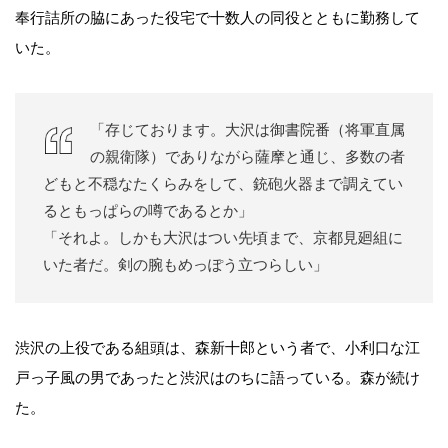
奉行詰所の脇にあった役宅で十数人の同役とともに勤務して
いた。
「存じております。大沢は御書院番（将軍直属
の親衛隊）でありながら薩摩と通じ、多数の者
どもと不穏なたくらみをして、銃砲火器まで調えてい
るともっぱらの噂であるとか」
「それよ。しかも大沢はつい先頃まで、京都見廻組に
いた者だ。剣の腕もめっぽう立つらしい」
渋沢の上役である組頭は、森新十郎という者で、小利口な江
戸っ子風の男であったと渋沢はのちに語っている。森が続け
た。