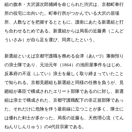
組の旗本・大沢源次郎捕縛を命じられた渋沢は、京都町奉行
所の役宅に出向いた。町奉行所がつかんでいる大沢の居場
所、人数などを把握するとともに、護衛にあたる新選組と打
ち合わせるためである。新選組からは局長の近藤勇（こんど
ういさみ）が自ら足を運び、同席したという。
新選組といえば京都守護職を務める会津（あいづ）藩御預り
の浪士隊であり、元治元年（1864）の池田屋事件をはじめ、
反幕府の不逞（ふてい）浪士を厳しく取り締まっていたこと
で知られる。京都見廻組も新選組と同様の任務を負うが、見
廻組が幕臣で構成されたエリート部隊であるのに対し、新選
組は浪士で構成された、京都守護職配下の非正規部隊であっ
た。それだけに危険を伴う最前線に立つことが多く、隊士に
は優れた剣士が多かった。局長の近藤も、天然理心流（てん
ねんりしんりゅう）の4代目宗家である。