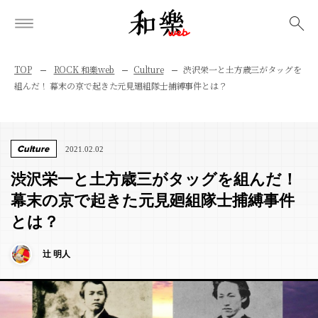
検索
TOP
ROCK 和樂web
Culture
渋沢栄一と土方歳三がタッグを
組んだ！ 幕末の京で起きた元見廻組隊士捕縛事件とは？
Culture
2021.02.02
渋沢栄一と土方歳三がタッグを組んだ！
幕末の京で起きた元見廻組隊士捕縛事件
とは？
辻 明人