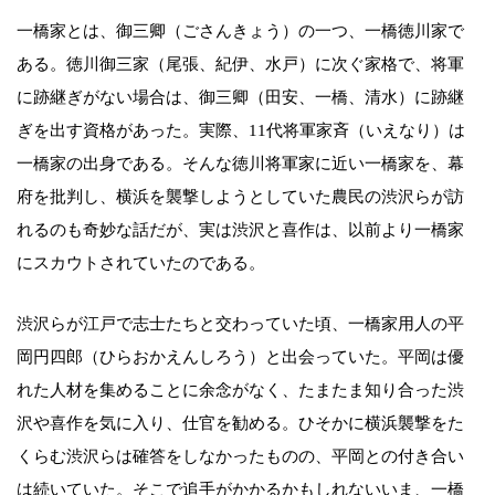
一橋家とは、御三卿（ごさんきょう）の一つ、一橋徳川家で
ある。徳川御三家（尾張、紀伊、水戸）に次ぐ家格で、将軍
に跡継ぎがない場合は、御三卿（田安、一橋、清水）に跡継
ぎを出す資格があった。実際、11代将軍家斉（いえなり）は
一橋家の出身である。そんな徳川将軍家に近い一橋家を、幕
府を批判し、横浜を襲撃しようとしていた農民の渋沢らが訪
れるのも奇妙な話だが、実は渋沢と喜作は、以前より一橋家
にスカウトされていたのである。
渋沢らが江戸で志士たちと交わっていた頃、一橋家用人の平
岡円四郎（ひらおかえんしろう）と出会っていた。平岡は優
れた人材を集めることに余念がなく、たまたま知り合った渋
沢や喜作を気に入り、仕官を勧める。ひそかに横浜襲撃をた
くらむ渋沢らは確答をしなかったものの、平岡との付き合い
は続いていた。そこで追手がかかるかもしれないいま、一橋