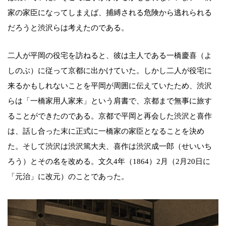
家の家臣になってしまえば、捕縛される危険から逃れられる
だろうと渋沢らは考えたのである。
二人が平岡の役宅を訪ねると、彼は主人である一橋慶喜（よ
しのぶ）に従って京都に出かけていた。しかし二人が役宅に
来るかもしれないことを平岡が周囲に伝えていたため、渋沢
らは「一橋家用人家来」という肩書で、京都まで無事に旅す
ることができたのである。京都で平岡と再会した渋沢と喜作
は、話し合った末に正式に一橋家の家臣となることを決め
た。そして渋沢は渋沢篤大夫、喜作は渋沢成一郎（せいいち
ろう）とその名を改める。文久4年（1864）2月（2月20日に
「元治」に改元）のことであった。