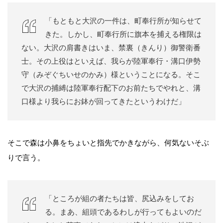
「もともと大沢の一件は、町奉行所が知らせて
きた。しかし、町奉行所に旗本を捕える権限は
ない。大沢の肩書きはいま、禁裏（きんり）御警衛番
士。その上役はといえば、我らが陸軍奉行・溝口伊勢
守（みぞぐちいせのかみ）様ということになる。そこ
で大沢の捕縛は陸軍奉行配下のお前たちでやれと、溝
口様より我らにお鉢が回ってきたというわけだ」
そこで森は小鼻をちょいと指先でかきながら、何気ないそぶ
りで言う。
「ところが組の者たちは皆、尻込みをしてお
る。まあ、組頭であるわしが行ってもよいのだ