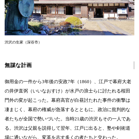
渋沢の生家（深谷市）
無謀な計画
御用金の一件から3年後の安政7年（1860）、江戸で幕府大老
の井伊直弼（いいなおすけ）が水戸の浪士らに討たれる桜田
門外の変が起こった。幕府高官が白昼討たれた事件の衝撃は
凄まじく、幕府の権威が急落するとともに、政治に批判的な
者たちが全国で勢いづいた。当時21歳の渋沢もその一人であ
る。渋沢は父親を説得して翌年、江戸に出ると、塾や剣術道
場に通いながら、変革を志す多くの者たちと交わった。