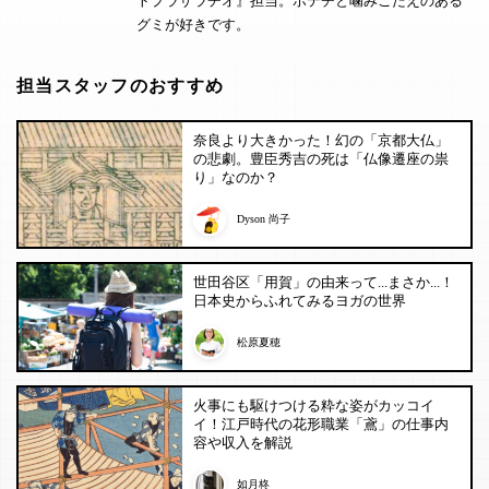
トプラザラヂオ』担当。ポテチと噛みごたえのある
グミが好きです。
担当スタッフのおすすめ
奈良より大きかった！幻の「京都大仏」
の悲劇。豊臣秀吉の死は「仏像遷座の祟
り」なのか？
Dyson 尚子
世田谷区「用賀」の由来って...まさか...！
日本史からふれてみるヨガの世界
松原夏穂
火事にも駆けつける粋な姿がカッコイ
イ！江戸時代の花形職業「鳶」の仕事内
容や収入を解説
如月柊