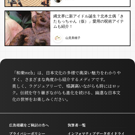
縄文界に新アイドル誕生？北本土偶「き
たもっちゃん（仮）」愛用の呪術アイテ
ムも紹介！
山見美穂子
「和樂web」は、日本文化の多様で奥深い魅力をわかりや
すく、さまざまな角度から紹介するメディアです。
美しく、ラグジュアリーで、格調高いながらも時にはロッ
ク。伝統を守り継ぎながらも進化を続ける、幽遠な日本文
化の世界をお楽しみください。
広告掲載をご検討の方へ
執筆者一覧
プライバシーポリシー
インフォマティブデータガイドライ