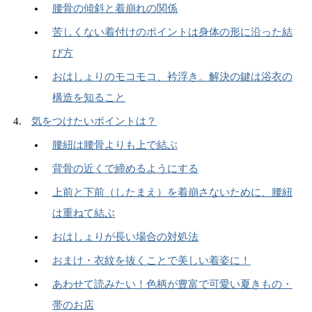
腰骨の傾斜と着崩れの関係
苦しくない着付けのポイントは身体の形に沿った結
び方
おはしょりのモコモコ、衿浮き。解決の鍵は浴衣の
構造を知ること
気をつけたいポイントは？
腰紐は腰骨よりも上で結ぶ
背骨の近くで締めるようにする
上前と下前（したまえ）を着崩さないために、腰紐
は重ねて結ぶ
おはしょりが長い場合の対処法
おまけ・衣紋を抜くことで美しい着姿に！
あわせて読みたい！色柄が豊富で可愛い夏きもの・
帯のお店