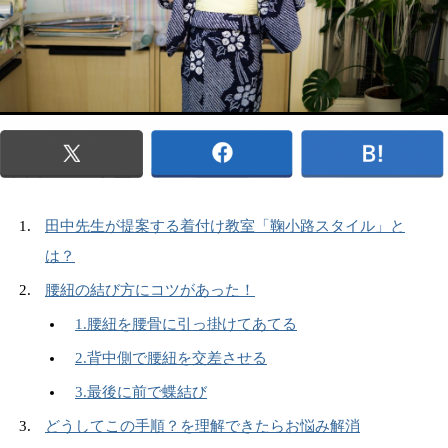
田中先生が提案する着付け教室「鞠小路スタイル」と
は？
腰紐の結び方にコツがあった！
1.腰紐を腰骨に引っ掛けてあてる
2.背中側で腰紐を交差させる
3.最後に前で蝶結び
どうしてこの手順？を理解できたらお悩み解消