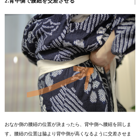
2.背中側で腰紐を交差させる
おなか側の腰紐の位置が決まったら、背中側へ腰紐を回しま
す。腰紐の位置は脇より背中側が高くなるように交差させま