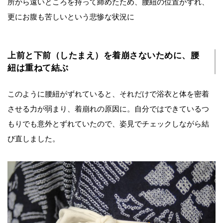
所から遠いところを持って締めたため、腰紐の位置がずれ、
更にお腹も苦しいという悲惨な状況に
上前と下前（したまえ）を着崩さないために、腰
紐は重ねて結ぶ
このように腰紐がずれていると、それだけで浴衣と体を密着
させる力が弱まり、着崩れの原因に。自分ではできているつ
もりでも意外とずれていたので、姿見でチェックしながら結
び直しました。