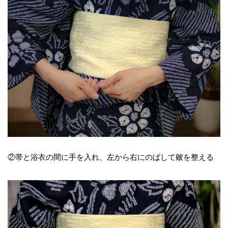
②帯と浴衣の間に手を入れ、左から右にのばして皴を整える