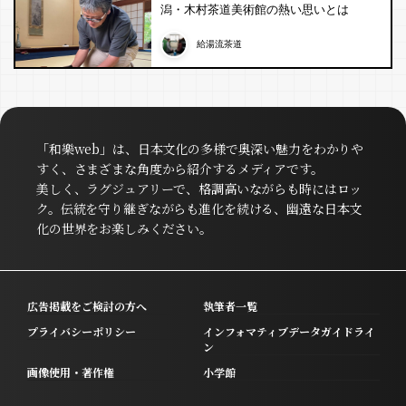
潟・木村茶道美術館の熱い思いとは
給湯流茶道
「和樂web」は、日本文化の多様で奥深い魅力をわかりや
すく、さまざまな角度から紹介するメディアです。
美しく、ラグジュアリーで、格調高いながらも時にはロッ
ク。伝統を守り継ぎながらも進化を続ける、幽遠な日本文
化の世界をお楽しみください。
広告掲載をご検討の方へ
執筆者一覧
プライバシーポリシー
インフォマティブデータガイドライ
ン
画像使用・著作権
小学館