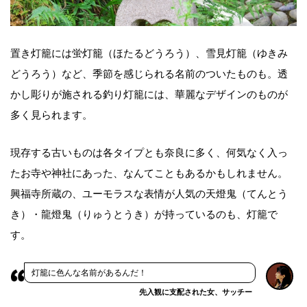
置き灯籠には蛍灯籠（ほたるどうろう）、雪見灯籠（ゆきみ
どうろう）など、季節を感じられる名前のついたものも。透
かし彫りが施される釣り灯籠には、華麗なデザインのものが
多く見られます。
現存する古いものは各タイプとも奈良に多く、何気なく入っ
たお寺や神社にあった、なんてこともあるかもしれません。
興福寺所蔵の、ユーモラスな表情が人気の天燈鬼（てんとう
き）・龍燈鬼（りゅうとうき）が持っているのも、灯籠で
す。
灯籠に色んな名前があるんだ！
先入観に支配された女、サッチー