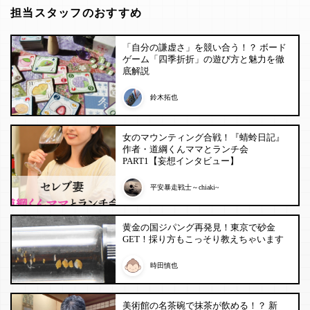
担当スタッフのおすすめ
「自分の謙虚さ」を競い合う！？ ボード
ゲーム「四季折折」の遊び方と魅力を徹
底解説
鈴木拓也
女のマウンティング合戦！『蜻蛉日記』
作者・道綱くんママとランチ会
PART1【妄想インタビュー】
平安暴走戦士～chiaki~
黄金の国ジパング再発見！東京で砂金
GET！採り方もこっそり教えちゃいます
時田慎也
美術館の名茶碗で抹茶が飲める！？ 新