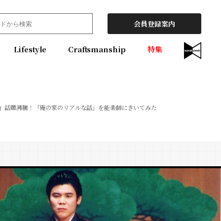
会員登録案内
Lifestyle
Craftsmanship
特集
』話題沸騰！「俺の家のリアルな話」を能楽師にきいてみた