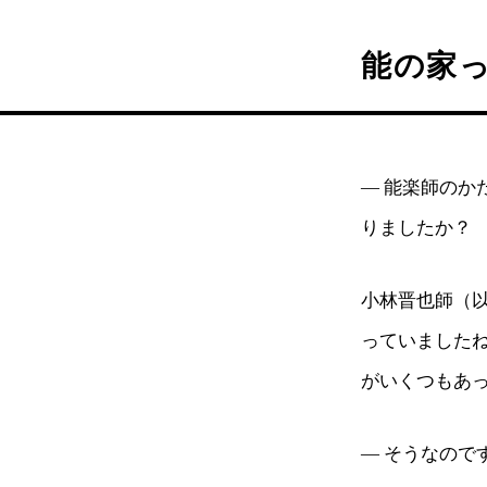
能の家
— 能楽師の
りましたか？
小林晋也師（
っていました
がいくつもあ
— そうなので