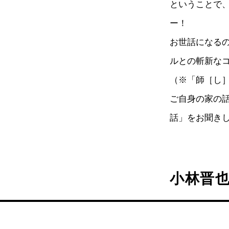
ということで
ー！
お世話になる
ルとの斬新な
（※「師［し
ご自身の家の
話」をお聞き
小林晋