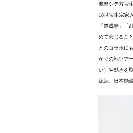
能楽シテ方宝生
18世宝生宗
「道成寺」「
めて演じるこ
とのコラボに
かりの地ツア
い）や動きを
認定、日本能