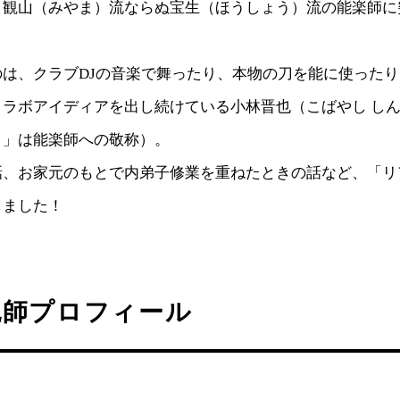
、観山（みやま）流ならぬ宝生（ほうしょう）流の能楽師に
のは、クラブDJの音楽で舞ったり、本物の刀を能に使った
コラボアイディアを出し続けている小林晋也（こばやし し
］」は能楽師への敬称）。
話、お家元のもとで内弟子修業を重ねたときの話など、「リ
しました！
也師プロフィール