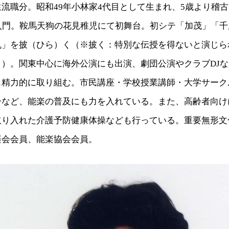
流職分。昭和49年小林家4代目として生まれ、5歳より稽古
家入門。鞍馬天狗の花見稚児にて初舞台。初シテ「加茂」「
乱」を披（ひら）く（※披く：特別な伝授を得ないと演じら
と）。関東中心に海外公演にも出演、劇団公演やクラブDJ
も精力的に取り組む。市民講座・学校授業講師・大学サーク
ーなど、能楽の普及にも力を入れている。また、高齢者向け
取り入れた介護予防健康体操なども行っている。重要無形文
楽会会員、能楽協会会員。