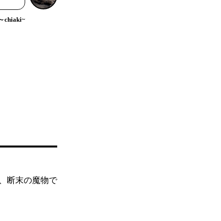
hiaki~
、断末の魔物で