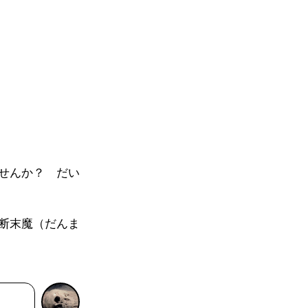
せんか？ だい
断末魔（だんま