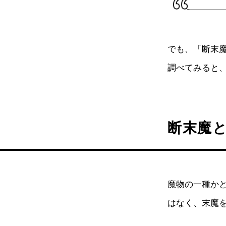
でも、「断末
調べてみると
断末魔
魔物の一種か
はなく、末魔