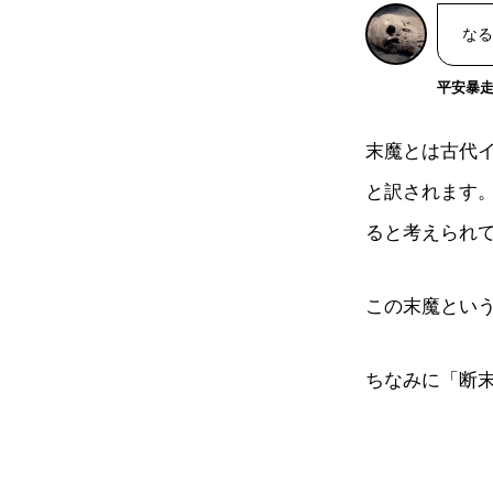
なる
平安暴走戦
末魔とは古代イ
と訳されます
ると考えられ
この末魔とい
ちなみに「断