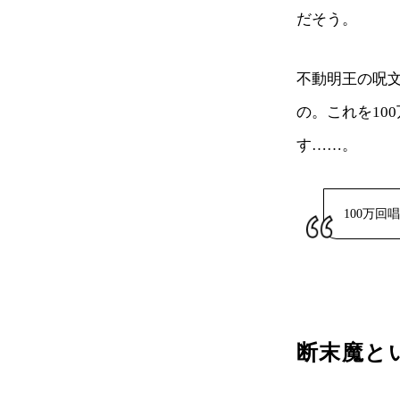
だそう。
不動明王の呪
の。これを10
す……。
100万
断末魔と