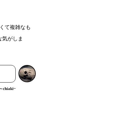
長くて複雑なも
な気がしま
hiaki~