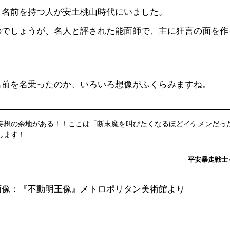
う名前を持つ人が安土桃山時代にいました。
のでしょうが、名人と評された能面師で、主に狂言の面を作
名前を名乗ったのか、いろいろ想像がふくらみますね。
妄想の余地がある！！ここは「断末魔を叫びたくなるほどイケメンだっ
します！
平安暴走戦士～c
画像：『不動明王像』メトロポリタン美術館より