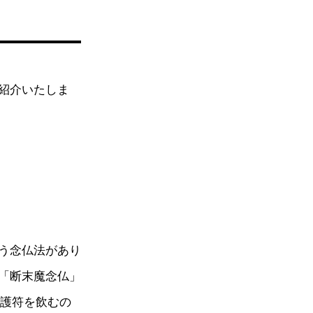
紹介いたしま
り
う念仏法があり
「断末魔念仏」
の護符を飲むの