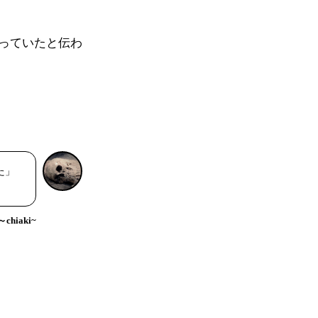
っていたと伝わ
た」
hiaki~