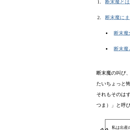
断末魔とは
断末魔にま
断末魔
断末魔
断末魔の叫び
たいちょっと
それもそのは
つま）」と呼
私は出産