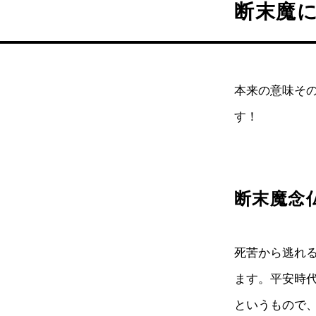
断末魔
本来の意味そ
す！
断末魔念
死苦から逃れ
ます。平安時
というもので、