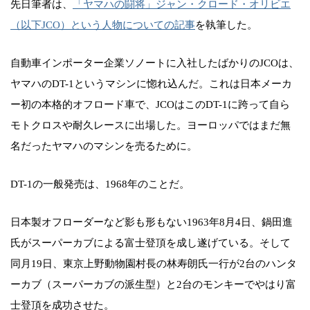
先日筆者は、
「ヤマハの闘将」ジャン・クロード・オリビエ
（以下JCO）という人物についての記事
を執筆した。
自動車インポーター企業ソノートに入社したばかりのJCOは、
ヤマハのDT-1というマシンに惚れ込んだ。これは日本メーカ
ー初の本格的オフロード車で、JCOはこのDT-1に跨って自ら
モトクロスや耐久レースに出場した。ヨーロッパではまだ無
名だったヤマハのマシンを売るために。
DT-1の一般発売は、1968年のことだ。
日本製オフローダーなど影も形もない1963年8月4日、鍋田進
氏がスーパーカブによる富士登頂を成し遂げている。そして
同月19日、東京上野動物園村長の林寿朗氏一行が2台のハンタ
ーカブ（スーパーカブの派生型）と2台のモンキーでやはり富
士登頂を成功させた。