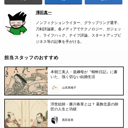
澤田真一
ノンフィクションライター、グラップリング選手、
刀剣評論家。各メディアでテクノロジー、ガジェッ
ト、ライフハック、ナイフ評論、スタートアップビ
ジネス等の記事を手がける。
担当スタッフのおすすめ
本朝三美人・道綱母が『蜻蛉日記』に書
いた、強く切ない結婚生活
山見美穂子
浮世絵師・勝川春章とは？ 葛飾北斎の師
匠の人生と功績
黒田直美