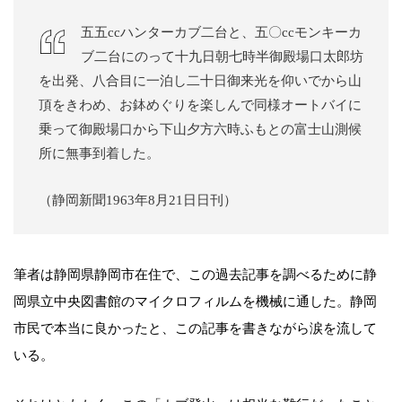
五五ccハンターカブ二台と、五〇ccモンキーカ
ブ二台にのって十九日朝七時半御殿場口太郎坊
を出発、八合目に一泊し二十日御来光を仰いでから山
頂をきわめ、お鉢めぐりを楽しんで同様オートバイに
乗って御殿場口から下山夕方六時ふもとの富士山測候
所に無事到着した。
（静岡新聞1963年8月21日日刊）
筆者は静岡県静岡市在住で、この過去記事を調べるために静
岡県立中央図書館のマイクロフィルムを機械に通した。静岡
市民で本当に良かったと、この記事を書きながら涙を流して
いる。