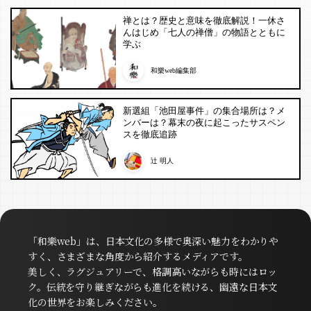
禅とは？歴史と意味を徹底解説！一休さ
んはじめ「七人の禅僧」の物語とともに
学ぶ
和樂web編集部
新選組「池田屋事件」の集合場所は？メ
ンバーは？幕末の夜に起こったサスペン
スを徹底追跡
辻 明人
「和樂web」は、日本文化の多様で奥深い魅力をわかりや
すく、さまざまな角度から紹介するメディアです。
美しく、ラグジュアリーで、格調高いながらも時にはロッ
ク。伝統を守り継ぎながらも進化を続ける、幽遠な日本文
化の世界をお楽しみください。