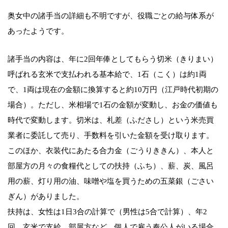
奥女中の諸手当の詳細も不明ですが、役職ごとの給与体系が
あったようです。
諸手当の内容は、年に2回年俸としてもらう切米（きりまい）
呼ばれる玄米で支払われる基本給で、1石（こく）は約1両
で、1両は現在の金額に換算すると約10万円（江戸時代初期の
場合）。ただし、米相場で1石の金額が変動し、お金の価値も
時代で変動します。切米は、札差（ふださし）という米売買
業者に委託して売り、手数料を引いた金額を受け取ります。
このほか、衣装代にあたる合力金（ごうりききん）、本人と
部屋方の月々の食糧代としての扶持（ふち）、薪、炭、風呂
用の薪、灯り用の油、味噌や塩を買うための五菜銀（ごさい
ぎん）がありました。
扶持は、女性は1日3合の計算で（男性は5合で計算）、年2
回、玄米で支給。部屋方など、個人で雇う奉公人がいる場合