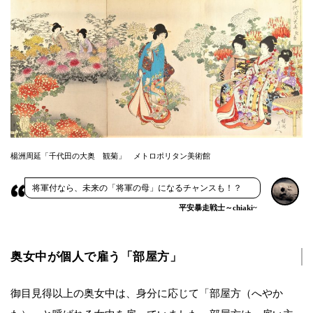
楊洲周延「千代田の大奥 観菊」 メトロポリタン美術館
将軍付なら、未来の「将軍の母」になるチャンスも！？
平安暴走戦士～chiaki~
奥女中が個人で雇う「部屋方」
御目見得以上の奥女中は、身分に応じて「部屋方（へやか