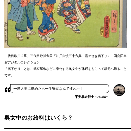
二代目歌川広重、三代目歌川豊国「江戸自慢三十六興 霞ケせき宿下り」 国会図書
館デジタルコレクション
「宿下がり」とは、武家屋敷などに奉公する奥女中が休暇をもらって親元へ帰ること
です。
一度大奥に勤めたら一生安泰なんですね～！
平安暴走戦士～chiaki~
奥女中のお給料はいくら？