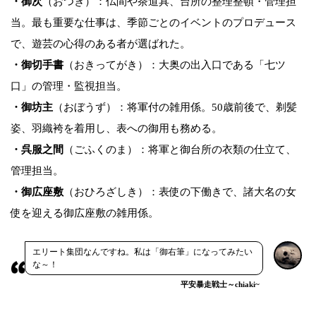
・御次
（おつぎ）：仏間や茶道具、台所の整理整頓・管理担
当。最も重要な仕事は、季節ごとのイベントのプロデュース
で、遊芸の心得のある者が選ばれた。
・御切手書
（おきってがき）：大奥の出入口である「七ツ
口」の管理・監視担当。
・御坊主
（おぼうず）：将軍付の雑用係。50歳前後で、剃髪
姿、羽織袴を着用し、表への御用も務める。
・呉服之間
（ごふくのま）：将軍と御台所の衣類の仕立て、
管理担当。
・御広座敷
（おひろざしき）：表使の下働きで、諸大名の女
使を迎える御広座敷の雑用係。
エリート集団なんですね。私は「御右筆」になってみたい
な～！
平安暴走戦士～chiaki~