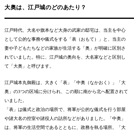
大奥は、江戸城のどのあたり？
江戸時代、大名や旗本など大身の武家の邸宅は、当主を中心
として公的な事務や儀式をする「表（おもて）」と、当主の
妻や子どもたちなどの家族が生活する「奥」が明確に区別さ
れていました。特に、江戸城の奥向を、大名家などと区別し
て「大奥」と呼びます。
江戸城本丸御殿は、大きく「表」「中奥（なかおく）」「大
奥」の3つの区域に分けられ、この順に南から北へ配置されて
いました。
「表」は儀式と政治の場所で、将軍が公的な儀式を行う部屋
や諸大名の控室や諸役人の詰所などがありました。「中奥」
は、将軍の生活空間であるとともに、政務を執る場所。「大