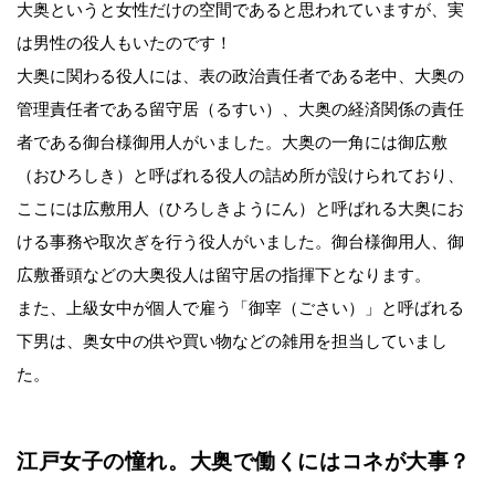
大奥というと女性だけの空間であると思われていますが、実
は男性の役人もいたのです！
大奥に関わる役人には、表の政治責任者である老中、大奥の
管理責任者である留守居（るすい）、大奥の経済関係の責任
者である御台様御用人がいました。大奥の一角には御広敷
（おひろしき）と呼ばれる役人の詰め所が設けられており、
ここには広敷用人（ひろしきようにん）と呼ばれる大奥にお
ける事務や取次ぎを行う役人がいました。御台様御用人、御
広敷番頭などの大奥役人は留守居の指揮下となります。
また、上級女中が個人で雇う「御宰（ごさい）」と呼ばれる
下男は、奥女中の供や買い物などの雑用を担当していまし
た。
江戸女子の憧れ。大奥で働くにはコネが大事？