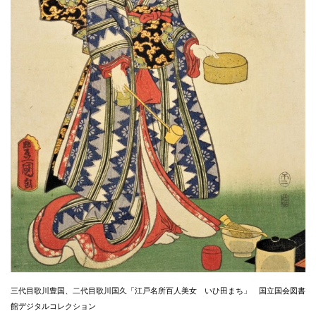
三代目歌川豊国、二代目歌川国久「江戸名所百人美女 いひ田まち」 国立国会図書
館デジタルコレクション