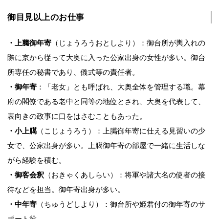
御目見以上のお仕事
・上﨟御年寄
（じょうろうおとしより）：御台所が輿入れの
際に京から従って大奥に入った公家出身の女性が多い。御台
所専任の秘書であり、儀式等の責任者。
・御年寄
：「老女」とも呼ばれ、大奥全体を管理する職。幕
府の閣僚である老中と同等の地位とされ、大奥を代表して、
表向きの政事に口をはさむこともあった。
・小上臈
（こじょうろう）：上臈御年寄に仕える見習いの少
女で、公家出身が多い。上臈御年寄の部屋で一緒に生活しな
がら経験を積む。
・御客会釈
（おきゃくあしらい）：将軍や諸大名の使者の接
待などを担当。御年寄出身が多い。
・中年寄
（ちゅうどしより）：御台所や姫君付の御年寄のサ