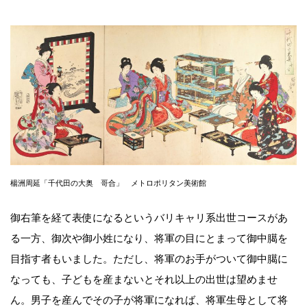
楊洲周延「千代田の大奥 哥合」 メトロポリタン美術館
御右筆を経て表使になるというバリキャリ系出世コースがあ
る一方、御次や御小姓になり、将軍の目にとまって御中臈を
目指す者もいました。ただし、将軍のお手がついて御中臈に
なっても、子どもを産まないとそれ以上の出世は望めませ
ん。男子を産んでその子が将軍になれば、将軍生母として将