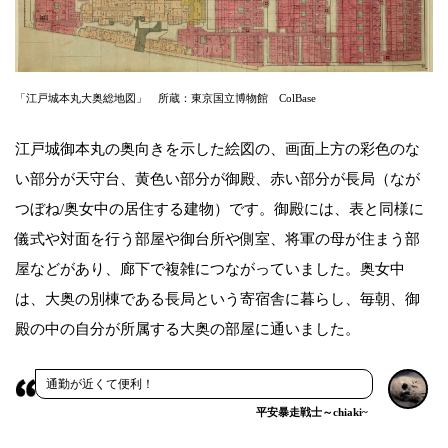
「江戸城本丸大奥総地図」 所蔵：東京国立博物館 ColBase
江戸城御本丸の奥向きを示した絵図の、画面上方の彩色のな
い部分が天守台、黄色い部分が御殿、赤い部分が長局（なが
つぼね/奥女中の居住する建物）です。御殿には、表と同様に
儀式や対面を行う部屋や御台所や側室、将軍の母が住まう部
屋などがあり、廊下で複雑につながっていました。奥女中
は、大奥の別棟である長局という寄宿舎に暮らし、毎朝、御
殿の中の自分が所属する大奥の部屋に通いました。
通勤が近くて便利！
平安暴走戦士～chiaki~