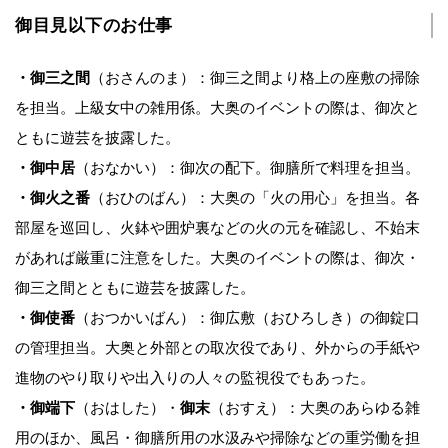
御目見以下のお仕事
・御三之間
（おさんのま）：御三之間より格上の座敷の掃除
を担当。上級女中の雑用係。大奥のイベントの際は、御次と
ともに遊芸を披露した。
・御中居
（おなかい）：御次の配下。御膳所で料理を担当。
・御火之番
（おひのばん）：大奥の「火の用心」を担当。各
部屋を巡回し、火鉢や囲炉裏などの火の元を確認し、不始末
があれば厳重に注意をした。大奥のイベントの際は、御次・
御三之間とともに遊芸を披露した。
・御使番
（おつかいばん）：御広敷（おひろしき）の御錠口
の管理担当。大奥と外部との取次役であり、外からの手紙や
進物のやり取りや出入りの人々の監視役でもあった。
・御端下
（おはした）・
御末
（おすえ）：大奥のあらゆる雑
用のほか、風呂・御膳所用の水汲みや掃除などの重労働を担