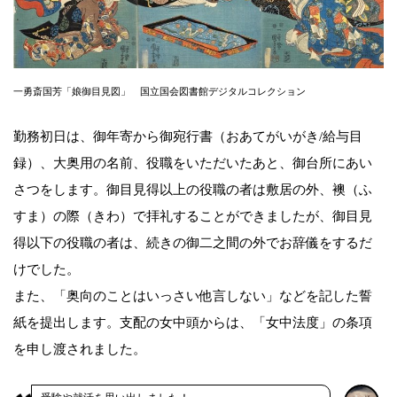
一勇斎国芳「娘御目見図」 国立国会図書館デジタルコレクション
勤務初日は、御年寄から御宛行書（おあてがいがき/給与目
録）、大奥用の名前、役職をいただいたあと、御台所にあい
さつをします。御目見得以上の役職の者は敷居の外、襖（ふ
すま）の際（きわ）で拝礼することができましたが、御目見
得以下の役職の者は、続きの御二之間の外でお辞儀をするだ
けでした。
また、「奥向のことはいっさい他言しない」などを記した誓
紙を提出します。支配の女中頭からは、「女中法度」の条項
を申し渡されました。