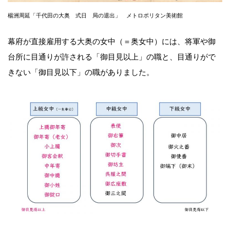
楊洲周延「千代田の大奥 式日 局の退出」 メトロポリタン美術館
幕府が直接雇用する大奥の女中（＝奥女中）には、将軍や御
台所に目通りが許される「御目見以上」の職と、目通りがで
きない「御目見以下」の職がありました。