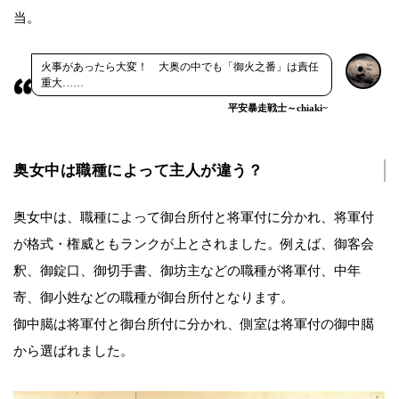
当。
火事があったら大変！ 大奥の中でも「御火之番」は責任
重大……
平安暴走戦士～chiaki~
奥女中は職種によって主人が違う？
奥女中は、職種によって御台所付と将軍付に分かれ、将軍付
が格式・権威ともランクが上とされました。例えば、御客会
釈、御錠口、御切手書、御坊主などの職種が将軍付、中年
寄、御小姓などの職種が御台所付となります。
御中臈は将軍付と御台所付に分かれ、側室は将軍付の御中臈
から選ばれました。