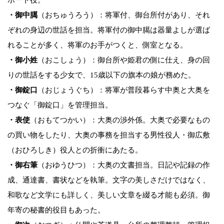
ポート役。
・御中臈
（おちゅうろう）：将軍付、御台所付があり、それ
ぞれの身辺の世話を担当。将軍付の御中臈は器量よしが選ば
れることが多く、将軍のお手がつくと、側室となる。
・御小姓
（おこしょう）：御台所や姫君の側に仕え、身の回
りの世話をする少女で、15歳以下の旗本の娘が務めた。
・御錠口
（おじょうぐち）：将軍が普段暮らす中奥と大奥を
つなぐ「御錠口」を管理担当。
・表使
（おもてつかい）：大奥の渉外係。大奥で必要なもの
の買い物をしたり、大奥の事務を担当する男性役人・御広敷
（おひろしき）役人との折衝にあたる。
・御右筆
（おゆうひつ）：大奥の文書担当。日記や記録の作
成、通達書、書状などを執筆。文字の美しさだけではなく、
和歌など文学にも詳しく、美しい文章を綴る才能も必須。御
年寄の秘書的役目もあった。