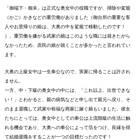
「御端下・御末」は正式な奥女中の役職ですが、掃除や駕籠
（かご）かきなどの重労働がありました（御台所の重要な客
人やお里帰りの姫は、大奥の中を駕籠で移動したのです！
）。重労働を嫌がる武家の娘はこのような職には就きたがら
なかったため、庶民の娘が就くことが多かったと言われてい
ます。
大奥の上級女中は一生奉公なので、実家に帰ることは許され
ません。
一方、中・下級の奥女中の中には、「これ以上、出世できな
い！」とわかると、親の病気などと申し出て親元へ戻り、そ
のまま退職して武家や裕福な商家に嫁ぐ娘もいました。彼女
たちにとっては、奥女中としての奉公は上流階級の生活に触
れる機会であり、大奥への奉公によって箔をつけ、良縁を得
て結婚退職をすることが一つの目標だったのです！