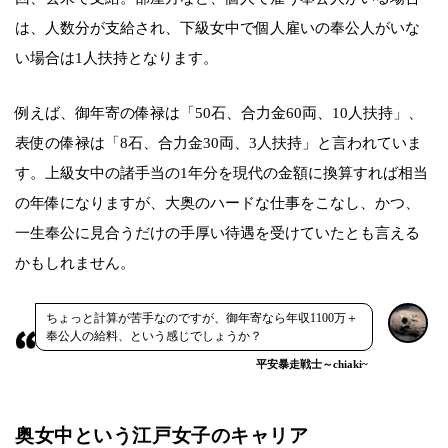
は、人数分が支給され、下級女中で個人雇いの奉公人がいな
い場合は1人扶持となります。
例えば、御年寄の俸禄は「50石、合力金60両、10人扶持」、
表使の俸禄は「8石、合力金30両、3人扶持」と言われていま
す。上級女中の諸手当の1年分を現代の金額に換算すれば相当
の年俸になりますが、大奥のハードな仕事をこなし、かつ、
一生奉公に見合うだけの手厚い待遇を受けていたとも言える
かもしれません。
ちょっと計算が苦手なのですが、御年寄なら年収1100万＋
奉公人の給料、という感じでしょうか？
平安暴走戦士～chiaki~
奥女中という江戸女子のキャリア