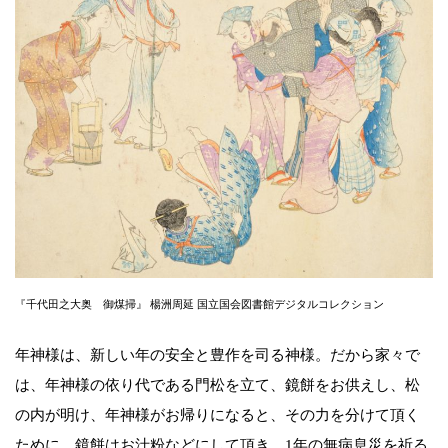
『千代田之大奥 御煤掃』 楊洲周延 国立国会図書館デジタルコレクション
年神様は、新しい年の安全と豊作を司る神様。だから家々で
は、年神様の依り代である門松を立て、鏡餅をお供えし、松
の内が明け、年神様がお帰りになると、その力を分けて頂く
ために、鏡餅はお汁粉などにして頂き、1年の無病息災を祈る