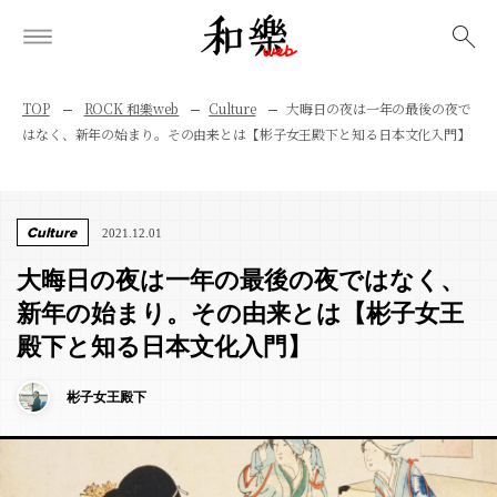
検索
TOP
ROCK 和樂web
Culture
大晦日の夜は一年の最後の夜で
はなく、新年の始まり。その由来とは【彬子女王殿下と知る日本文化入門】
Culture
2021.12.01
大晦日の夜は一年の最後の夜ではなく、
新年の始まり。その由来とは【彬子女王
殿下と知る日本文化入門】
彬子女王殿下