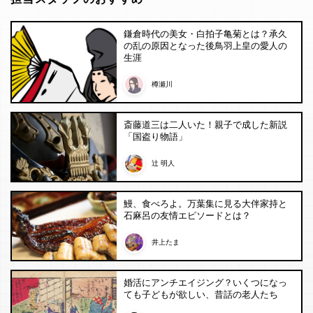
鎌倉時代の美女・白拍子亀菊とは？承久
の乱の原因となった後鳥羽上皇の愛人の
生涯
樽瀬川
斎藤道三は二人いた！親子で成した新説
「国盗り物語」
辻 明人
鰻、食べろよ。万葉集に見る大伴家持と
石麻呂の友情エピソードとは？
井上たま
婚活にアンチエイジング？いくつになっ
ても子どもが欲しい、昔話の老人たち