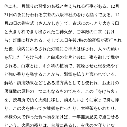
他にも、月籠りの習慣の名残と考えられる行事がある。12月
31日の夜に行われる京都の八坂神社のをけら詣りである。12
月28日の鑚火式（さんかしき）で、古式にのっとり火きり臼
と火きり杵できり出されたご神火が、ご本殿の白朮（おけ
ら）灯籠に灯される。そして31日午後7時の除夜祭が斎行され
た後、境内に吊るされた灯籠にご神火は移され、人々の願い
を記した「をけら木」と白朮の欠片と共に、夜を徹して燃や
される。白朮とは、キク科の植物で、乾燥させた根を燃やす
と強い香りを発することから、邪気を払うと言われている。
解熱・鎮痛効果などもある漢方薬としても使われ、お正月の
屠蘇散の原料の一つにもなるものである。この「をけら火」
を、授与所で頂く火縄に移し、消えないように家まで持ち帰
り、この火を使ってお雑煮を作ったり、大福茶をいれたり。
神様の火で作った食べ物を頂けば、一年無病息災で過ごせる
という。火縄の残りは、台所に吊るし、火伏のお守りとな