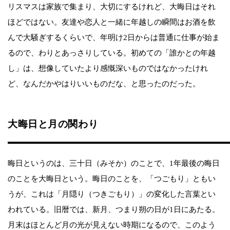
リスマスは家族で集まり、大切にするけれど、大晦日はそれ
ほどではない。友達や恋人と一緒に年越しの瞬間はお酒を飲
んで大騒ぎするくらいで、年明け2日からは普通に仕事が始ま
るので、わりとあっさりしている。初めての「誰かとの年越
し」は、想像していたより感慨深いものではなかったけれ
ど、なんだかやはりいいものだな、と思ったのだった。
大晦日と月の関わり
晦日というのは、三十日（みそか）のことで、1年最後の晦日
のことを大晦日という。晦日のことを、「つごもり」ともい
うが、これは「月隠り（つきごもり）」の変化した言葉とい
われている。旧暦では、新月、つまり朔の日が1日にあたる。
月末はほとんど月の光が見えない時期になるので、このよう