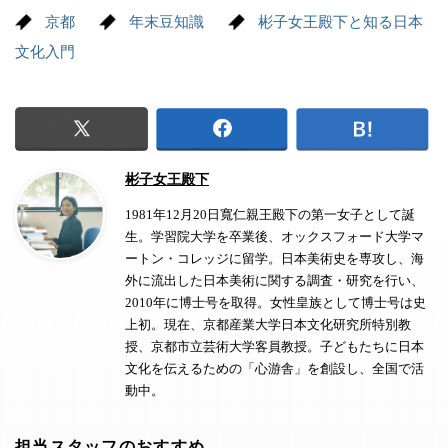
京都
年末豆知識
彬子女王殿下と知る日本
文化入門
彬子女王殿下
1981年12月20日寬仁親王殿下の第一女子として誕
生。学習院大学を卒業後、オックスフォード大学マ
ートン・コレッジに留学。日本美術史を専攻し、海
外に流出した日本美術に関する調査・研究を行い、
2010年に博士号を取得。女性皇族として博士号は史
上初。現在、京都産業大学日本文化研究所特別教
授、京都市立芸術大学客員教授。子どもたちに日本
文化を伝えるための「心游舎」を創設し、全国で活
動中。
担当スタッフのおすすめ