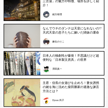
三古湯」の魅力や特徴、場所を詳しく紹
介！
緒方裕理
なんでウチのダンナは天皇になれないの!?
天武天皇の息子たちに嫁いだ姉妹の運命
麻生のりこ
日本人の独創性が爆発！不思議だけど超
便利な「日本製文房具」の世界
澤田真一
主君・信長の女遊びを止めろ！妻女誘拐
の姥を海に沈めた柴田勝家の過激な諫言
方法とは？
Dyson 尚子