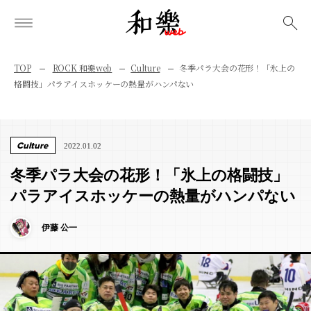
検索
TOP
ROCK 和樂web
Culture
冬季パラ大会の花形！「氷上の
格闘技」パラアイスホッケーの熱量がハンパない
Culture
2022.01.02
冬季パラ大会の花形！「氷上の格闘技」
パラアイスホッケーの熱量がハンパない
伊藤 公一