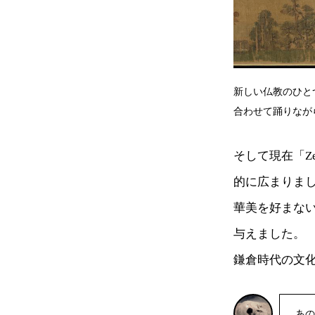
新しい仏教のひと
合わせて踊りながら
そして現在「Z
的に広まりま
華美を好まな
与えました。
鎌倉時代の文
あの