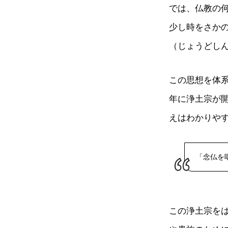
では、仏教の
少し時をさか
（じょうどし
この思想を体系
年に浄土宗が
えはわかりや
「念仏を
この浄土宗を