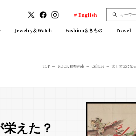
# English
e
Jewelry＆Watch
Fashion＆きもの
Travel
TOP
ROCK 和樂web
Culture
武士の世にな
が栄えた？