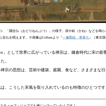
つ、「踊念仏（おどりねんぶつ）」の様子。鼓や鉦（かね）などを鳴ら
念仏を唱えます。※画像はColbaseより『
一遍聖絵 巻第七
』（東京国
en」として世界に広がっている禅宗は、鎌倉時代に宋の影
した。
い禅宗の思想は、芸術や建築、庭園、食など、さまざまな日
化は、こうした宋風を取り入れているのも特徴のひとつです
スティーブ・ジョブズも禅にハマっていたんです！