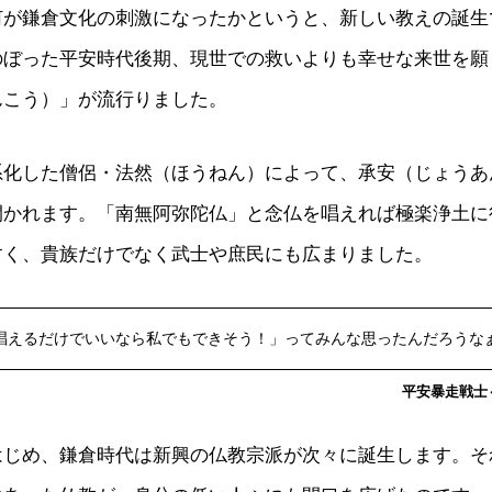
何が鎌倉文化の刺激になったかというと、新しい教えの誕生
のぼった平安時代後期、現世での救いよりも幸せな来世を願
んこう）」が流行りました。
化した僧侶・法然（ほうねん）によって、承安（じょうあん）
開かれます。「南無阿弥陀仏」と念仏を唱えれば極楽浄土に
すく、貴族だけでなく武士や庶民にも広まりました。
唱えるだけでいいなら私でもできそう！」ってみんな思ったんだろうな
平安暴走戦士～c
はじめ、鎌倉時代は新興の仏教宗派が次々に誕生します。そ