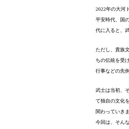
2022年の大
平安時代、国
代に入ると、
ただし、貴族
ちの伝統を受
行事などの先
武士は当初、
て独自の文化
関わっていき
今回は、そん