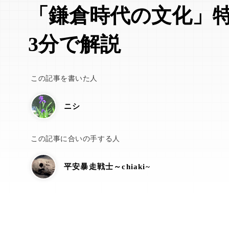
「鎌倉時代の文化」
3分で解説
この記事を書いた人
ニシ
この記事に合いの手する人
平安暴走戦士～chiaki~