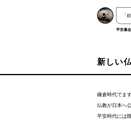
「鎧
平安暴走戦
新しい
鎌倉時代でま
仏教が日本へ
平安時代には