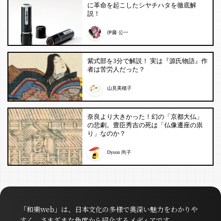
に革命を起こしたシヤチハタを徹底解
説！
伊藤 公一
紫式部を3分で解説！ 実は『源氏物語』作
者は苦労人だった？
山見美穂子
奈良より大きかった！幻の「京都大仏」
の悲劇。豊臣秀吉の死は「仏像遷座の祟
り」なのか？
Dyson 尚子
「和樂web」は、日本文化の多様で奥深い魅力をわかりや
すく、さまざまな角度から紹介するメディアです。