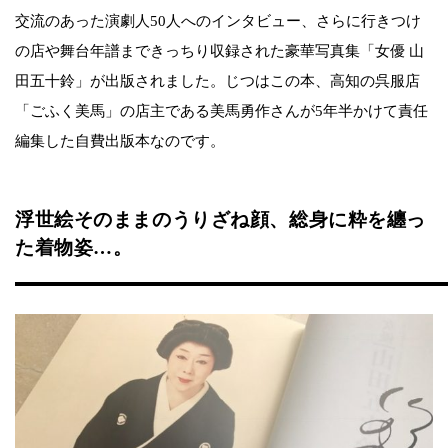
交流のあった演劇人50人へのインタビュー、さらに行きつけ
の店や舞台年譜まできっちり収録された豪華写真集「女優 山
田五十鈴」が出版されました。じつはこの本、高知の呉服店
「ごふく美馬」の店主である美馬勇作さんが5年半かけて責任
編集した自費出版本なのです。
浮世絵そのままのうりざね顔、総身に粋を纏っ
た着物姿…。