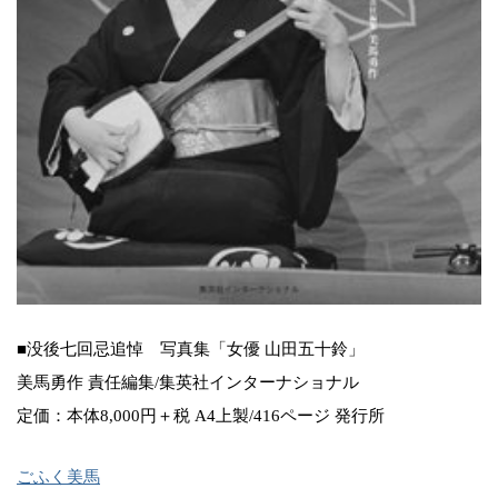
■没後七回忌追悼 写真集「女優 山田五十鈴」
美馬勇作 責任編集/集英社インターナショナル
定価：本体8,000円＋税 A4上製/416ページ 発行所
ごふく美馬