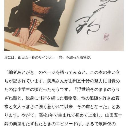
扉には、山田五十鈴のサインと、「粋」を纏った着物姿。
「編者あとがき」のページを捲ってみると、この本の生い立
ちが記されています。美馬さんが山田五十鈴の魅力に目覚め
たのは小学生の頃だったそうです。「浮世絵そのままのうり
ざね顔と、総身に“粋”を纏った着物姿、他の追随を許さぬ貫
祿と玄人っぽさに強く惹かれて以来、その虜となった」とあ
ります。やがて、高校1年で生まれて初めて上京し、山田五十
鈴の楽屋をたずねたときのエピソードは、まるで歌舞伎の