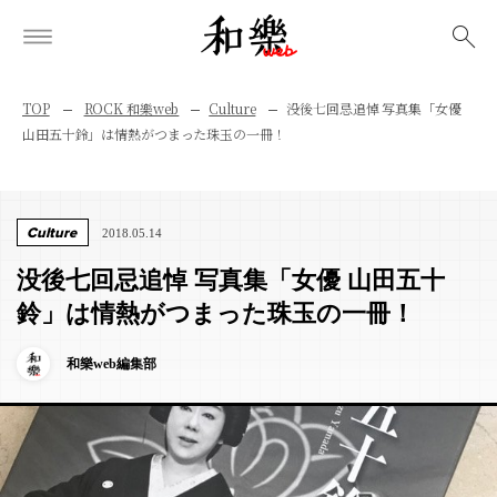
検索
TOP
ROCK 和樂web
Culture
没後七回忌追悼 写真集「女優
山田五十鈴」は情熱がつまった珠玉の一冊！
Culture
2018.05.14
没後七回忌追悼 写真集「女優 山田五十
鈴」は情熱がつまった珠玉の一冊！
和樂web編集部