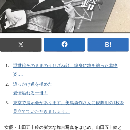
浮世絵そのままのうりざね顔、総身に粋を纏った着物
姿…。
追っかけ道を極めた
愛情溢れる一冊！
東京で展示会があります。美馬勇作さんに観劇用の1枚を
見立てていただきましょう。
女優・山田五十鈴の膨大な舞台写真をはじめ、山田五十鈴と