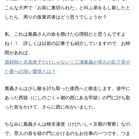
こんな大声で「お前に裏切られた」と叫ぶ弟をもし殺したと
したら、周りの坂東武者はどう思うでしょうか？
私、これは胤義さんの命を懸けた心理戦だと思うんですよ
ね！！ 詳しくは以前の記事でも紹介していますので、お時
間があれば。
源頼朝と北条政子だけじゃない！三浦胤義が承久の乱で見せ
た妻への深い愛情とは？
胤義さんは少し敵を討ち取った後西へと敗走します。途中に
あった西獄（にしのごく＝都の西にある牢獄）の門に討ち取
った首をかけて、さらに西に向かいました。
ちなみに胤義さんは検非違使（けびいし＝京都の警察）なの
で、罪人の首を獄の門にかけるのもお仕事の一つです。つま