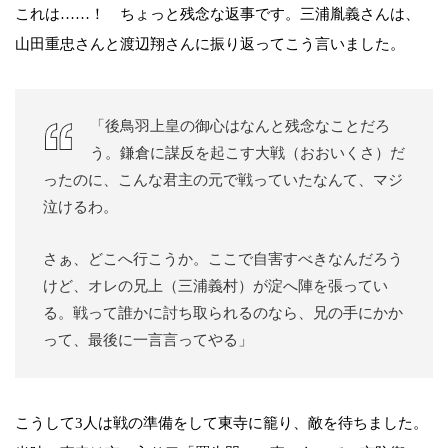
これは……！ ちょっと残念な返事です。三浦胤義さんは、
山田重忠さんと渡辺翔さんに振り返ってこう言いました。
「後鳥羽上皇の御心はなんと残念なことだろ
う。鎌倉に謀反を起こす大戦（おおいくさ）だ
ったのに、こんな君主の元で戦っていたなんて、マジ
泣けるわ。
さぁ、どこへ行こうか。ここで自害すべきなんだろう
けど、オレの兄上（三浦義村）が淀へ陣を張ってい
る。戦って誰かに討ち取られるのなら、兄の手にかか
って、最後に一言言ってやる」
こうして3人は戦の準備をして東寺に籠り、敵を待ちました。