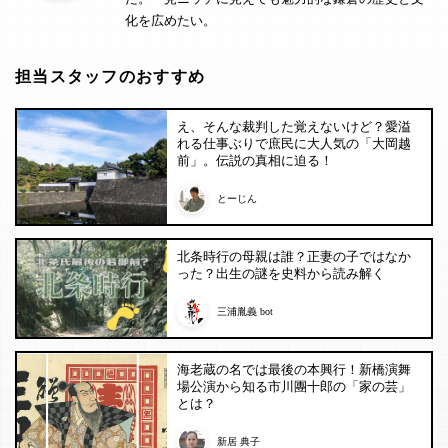
化を広めたい。
担当スタッフのおすすめ
え、そんな裁判した覚えないけど？愛溢
れる仕事ぶりで庶民に大人気の「大岡越
前」。伝説の真相に迫る！
とーじん
北条時行の母親は誰？正妻の子ではなか
った？出生の謎を史料から読み解く
三浦胤義 bot
海老蔵の名では最後の本興行！新橋演舞
場公演から知る市川團十郎の「家の芸」
とは？
新居 典子