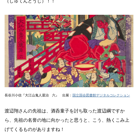
（しゅてんどうじ）！！
長谷川小信『大江山鬼人退治 六』 出展：
国立国会図書館デジタルコレクション
渡辺翔さんの先祖は、酒呑童子を討ち取った渡辺綱ですか
ら、先祖の名誉の地に向かったと思うと、こう、熱くこみ上
げてくるものがありますね！