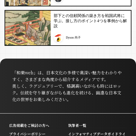
部下との信頼関係の築き方を戦国武将に
学ぶ。接し方のポイント4つを事例から解
説
Dyson 尚子
「和樂web」は、日本文化の多様で奥深い魅力をわかりや
すく、さまざまな角度から紹介するメディアです。
美しく、ラグジュアリーで、格調高いながらも時にはロッ
ク。伝統を守り継ぎながらも進化を続ける、幽遠な日本文
化の世界をお楽しみください。
広告掲載をご検討の方へ
執筆者一覧
プライバシーポリシー
インフォマティブデータガイドライ