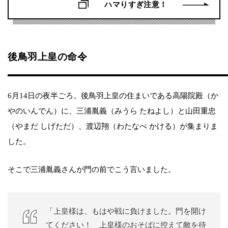
ハマりすぎ注意！
後鳥羽上皇の命令
6月14日の夜半ごろ。後鳥羽上皇の住まいである高陽院殿（か
やのいんでん）に、三浦胤義（みうら たねよし）と山田重忠
（やまだ しげただ）、渡辺翔（わたなべ かける）が集まりま
した。
そこで三浦胤義さんが門の前でこう言いました。
「上皇様は、もはや戦に負けました。門を開け
てください！ 上皇様のおそばに控えて敵を待