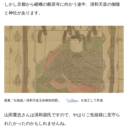
しかし京都から嵯峨の般若寺に向かう途中、清和天皇の御陵
と神社があります。
親胤『伝覚超／清和天皇玉休御加持図』 「
ColBase
」を加工して作成
山田重忠さんは清和源氏ですので、やはりご先祖様に見守ら
れたかったのかもしれませんね。