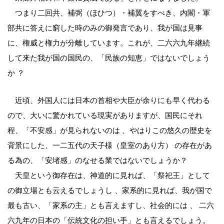
つまり二回共、補弼（ほひつ）・補翼をすべき、内閣・軍
部共に答えに窮した時のみの御発言であり、我が国は見事
に、権威と権力が分離しています。これが、二六六九年継続
して来た我が国の国民の、「民族の知恵」ではないでしょう
か ？
近頃、外国人には日本の首相や大臣が余りにも早く代わる
ので、大いに驚かれている現実がありますが、国民にそれ
程、「不安感」が見られないのは 、やはりこの悠久の歴史を
背景にした、一二五代の天子様（皇室のあり方） の存在があ
る為の、「安堵感」のなせる業ではないでしょうか？
天皇という御存在は、神道的に見れば、「祭祀王」として
の御立場とも云えるでしょうし 、家系的に見れば、我が国で
最も古い、「家系の主」とも言えますし、社会的には 、 二六
六九年の日本の「伝統文化の担い手」とも言えるでしょう。