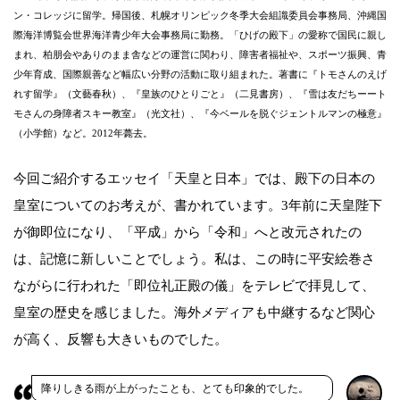
ン・コレッジに留学。帰国後、札幌オリンピック冬季大会組識委員会事務局、沖縄国
際海洋博覧会世界海洋青少年大会事務局に勤務。「ひげの殿下」の愛称で国民に親し
まれ、柏朋会やありのまま舎などの運営に関わり、障害者福祉や、スポーツ振興、青
少年育成、国際親善など幅広い分野の活動に取り組まれた。著書に『トモさんのえげ
れす留学』（文藝春秋）、『皇族のひとりごと』（二見書房）、『雪は友だちーート
モさんの身障者スキー教室』（光文社）、『今ベールを脱ぐジェントルマンの極意』
（小学館）など。2012年薨去。
今回ご紹介するエッセイ「天皇と日本」では、殿下の日本の
皇室についてのお考えが、書かれています。3年前に天皇陛下
が御即位になり、「平成」から「令和」へと改元されたの
は、記憶に新しいことでしょう。私は、この時に平安絵巻さ
ながらに行われた「即位礼正殿の儀」をテレビで拝見して、
皇室の歴史を感じました。海外メディアも中継するなど関心
が高く、反響も大きいものでした。
降りしきる雨が上がったことも、とても印象的でした。