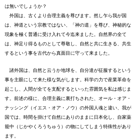
は無いでしょうか？
外国は、古くより合理主義を尊びます。然し乍ら我が国
は、神道という宗教ではない、「神の道」を尊び、神秘的な
現象を極く普通に受け入れて今迄来ました。自然界の全て
は、神足り得るものとして尊敬し、自然と共に生きる、共生
するという事を古代から真面目に守って来ました。
諸外国は、自然と云うか地球を、自分達が征服するという
事を主眼にして来た様な気がします。科学の力で産業革命を
起こし、人間が全てを支配するといった雰囲気を私は感じま
す。前述の様に、合理主義に裏打ちされた、オール・オア・
ナッシング（イエス・オア・ノウ）の外国人魂と違い、我が
国では、時間を掛けて自然にありのままに日本化し、自家薬
籠中（じかやくろうちゅう）の物にしてしまう特殊性があり
ます。