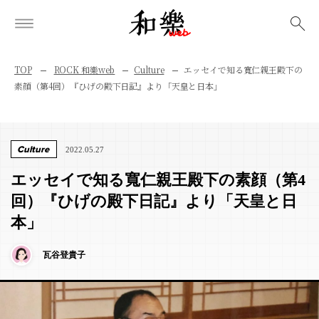
検索
TOP
ROCK 和樂web
Culture
エッセイで知る寬仁親王殿下の
素顔（第4回）『ひげの殿下日記』より「天皇と日本」
Culture
2022.05.27
エッセイで知る寬仁親王殿下の素顔（第4
回）『ひげの殿下日記』より「天皇と日
本」
瓦谷登貴子