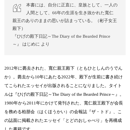
本書には、自分に正直に、皇族として、一人の
人間として、66年の生涯を生き抜かれた寬仁
親王のありのままの思いが詰まっている。（彬子女王
殿下）
『ひげの殿下日記～The Diary of the Bearded Prince
～』 はじめに より
2012年に薨去された、寬仁親王殿下（ともひとしんのうでん
か）。薨去から10年にあたる2022年、殿下が生前に書き続け
てこられたエッセイが出版されることになりました。タイト
ルは『ひげの殿下日記～The Diary of the Bearded Prince～』。
1980年から2011年にかけて発刊された、寬仁親王殿下が会長
を務める柏朋会（はくほうかい）の会報誌『ザ・トド』、こ
の誌面に掲載されたエッセイ「とどのおしゃべり」を再構成
した書籍です。