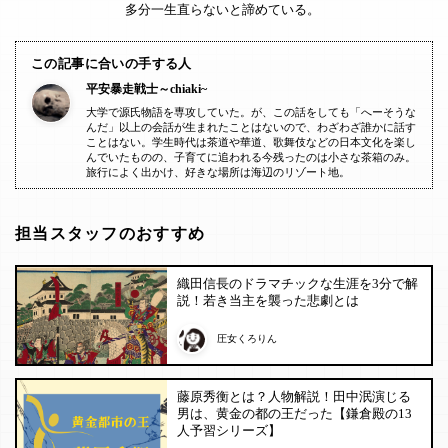
多分一生直らないと諦めている。
この記事に合いの手する人
平安暴走戦士～chiaki~
大学で源氏物語を専攻していた。が、この話をしても「へーそうな
んだ」以上の会話が生まれたことはないので、わざわざ誰かに話す
ことはない。学生時代は茶道や華道、歌舞伎などの日本文化を楽し
んでいたものの、子育てに追われる今残ったのは小さな茶箱のみ。
旅行によく出かけ、好きな場所は海辺のリゾート地。
担当スタッフのおすすめ
織田信長のドラマチックな生涯を3分で解
説！若き当主を襲った悲劇とは
圧女くろりん
藤原秀衡とは？人物解説！田中泯演じる
男は、黄金の都の王だった【鎌倉殿の13
人予習シリーズ】