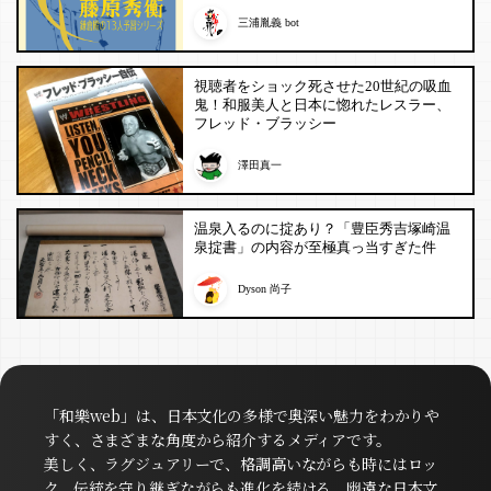
三浦胤義 bot
視聴者をショック死させた20世紀の吸血
鬼！和服美人と日本に惚れたレスラー、
フレッド・ブラッシー
澤田真一
温泉入るのに掟あり？「豊臣秀吉塚崎温
泉掟書」の内容が至極真っ当すぎた件
Dyson 尚子
「和樂web」は、日本文化の多様で奥深い魅力をわかりや
すく、さまざまな角度から紹介するメディアです。
美しく、ラグジュアリーで、格調高いながらも時にはロッ
ク。伝統を守り継ぎながらも進化を続ける、幽遠な日本文