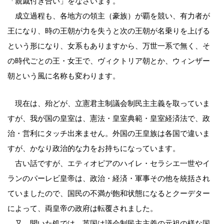
「親戚付き合い」をなさいます。
成立過程も、各地方の領主（豪族）が覇を競い、有力者が
王になり、時の王朝が力を失うと次の王朝が名乗りを上げる
という形になり、女系もありますから、万世一系で無く、そ
の時代ごとの王・女王で、ヴィクトリア朝とか、ウィンザー
朝という風に名称も変わります。
現在は、殆どが、立憲君主制議会制民主主義を取っていま
すが、我が国の皇室は、憲法・皇室典範・皇室経済法で、政
治・営利にタッチ出来ません。外国の王皇族は各国で違いま
すが、かなり政治的な力をお持ちになっています。
古い話ですが、エティオピアのハイレ・セラシエ一世やイ
ランのパーレビ皇帝は、政治・経済・軍事その他を統括され
ていましたので、国民の不満が飽和状態になるとクーデター
によって、両皇帝の政府は転覆されました。
又、聞いた処では、英国は議会制民主主義の元祖の様な国