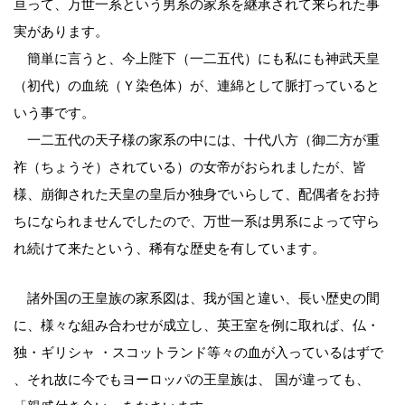
亘って、万世一系という男系の家系を継承されて来られた事
実があります。
簡単に言うと、今上陛下（一二五代）にも私にも神武天皇
（初代）の血統（Ｙ染色体）が、連綿として脈打っていると
いう事です。
一二五代の天子様の家系の中には、十代八方（御二方が重
祚（ちょうそ）されている）の女帝がおられましたが、皆
様、崩御された天皇の皇后か独身でいらして、配偶者をお持
ちになられませんでしたので、万世一系は男系によって守ら
れ続けて来たという、稀有な歴史を有しています。
諸外国の王皇族の家系図は、我が国と違い、長い歴史の間
に、様々な組み合わせが成立し、英王室を例に取れば、仏・
独・ギリシャ ・スコットランド等々の血が入っているはずで
、それ故に今でもヨーロッパの王皇族は、 国が違っても、