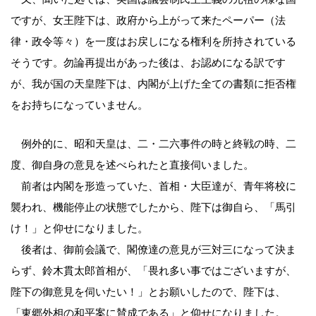
ですが、女王陛下は、政府から上がって来たペーパー（法
律・政令等々）を一度はお戻しになる権利を所持されている
そうです。勿論再提出があった後は、お認めになる訳です
が、我が国の天皇陛下は、内閣が上げた全ての書類に拒否権
をお持ちになっていません。
例外的に、昭和天皇は、二・二六事件の時と終戦の時、二
度、御自身の意見を述べられたと直接伺いました。
前者は内閣を形造っていた、首相・大臣達が、青年将校に
襲われ、機能停止の状態でしたから、陛下は御自ら、「馬引
け！」と仰せになりました。
後者は、御前会議で、閣僚達の意見が三対三になって決ま
らず、鈴木貫太郎首相が、「畏れ多い事ではございますが、
陛下の御意見を伺いたい！」とお願いしたので、陛下は、
「東郷外相の和平案に賛成である」と仰せになりました。