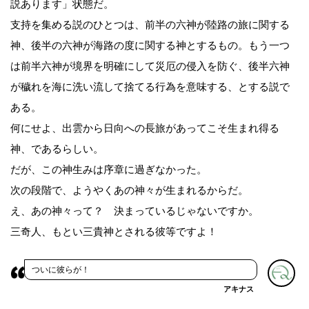
説あります」状態だ。
支持を集める説のひとつは、前半の六神が陸路の旅に関する
神、後半の六神が海路の度に関する神とするもの。もう一つ
は前半六神が境界を明確にして災厄の侵入を防ぐ、後半六神
が穢れを海に洗い流して捨てる行為を意味する、とする説で
ある。
何にせよ、出雲から日向への長旅があってこそ生まれ得る
神、であるらしい。
だが、この神生みは序章に過ぎなかった。
次の段階で、ようやくあの神々が生まれるからだ。
え、あの神々って？ 決まっているじゃないですか。
三奇人、もとい三貴神とされる彼等ですよ！
ついに彼らが！
アキナス