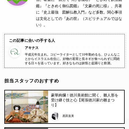
鑑』『ときめく御仏図鑑』『文豪の死に様』、共著
に『史上最強 図解仏教入門』など多数。関心事項
は文化としての『あの世』（スピリチュアルではな
い）。
この記事に合いの手する人
アキナス
平成元年生まれ。コピーライターとして10年勤めるも、ひょんなこ
とからイスラエル在住に。好物の茗荷と長ネギが食べられずに悶絶
する日々を送っています。好きなものは妖怪と盆踊りと飲酒。
担当スタッフのおすすめ
豪華絢爛！徳川美術館に聞く、雛人形を
受け継ぐ技と心【尾張徳川家の雛まつ
り】
黒田直美