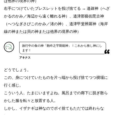
は他界の境界の神）
右手につけていたブレスレットを投げ捨てる → 邉疎神（へざ
かるのかみ／海辺から遠く離れる神）、邉津那藝佐毘古神
（へつなぎさびこのかみ／渚の神）、邉津甲斐辨羅神（海岸
線の神または貝の神または他界の境界の神）
旅行中の食の神「飽咋之宇斯能神」！これから推し神にし
ます！
アキナス
どうでしょう。
この、身につけていたものを片っ端から投げ捨てつつ禊場に
行く感じ。
こういう人、たまにいますよね。風呂までの廊下に脱ぎ散ら
かした服を転々と放置する人。
しかし、イザナギは神なのでポイ捨てもただでは終わらな