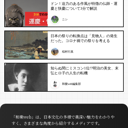
ドン！迫力のある作風が特徴の仏師・運
慶と快慶について3分で解説
ニシ
日本の祭りの転換点は「見物人」の発生
だった。コロナ禍での祭りを考える
稲村行真
知らぬ間にミスコン1位!?明治の美女、末
弘ヒロ子の人生の転機
和樂web編集部
「和樂web」は、日本文化の多様で奥深い魅力をわかりや
すく、さまざまな角度から紹介するメディアです。