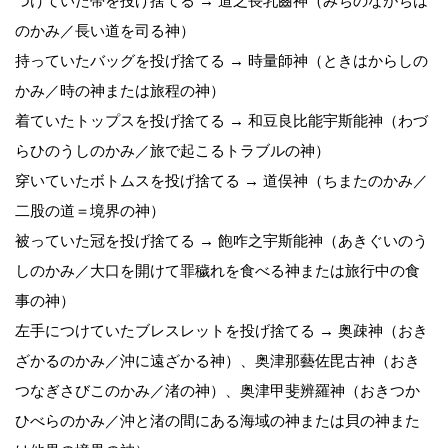
つけていた帯を投げ捨てる → 道之長乳齒神（みちのながちは
のかみ／長い道を司る神）
持っていたバッグを投げ捨てる → 時量師神（ときはからしの
かみ／時の神または旅程の神）
着ていたトップスを投げ捨てる → 和豆良比能宇斯能神（わづ
らひのうしのかみ／旅で起こるトラブルの神）
穿いていたボトムスを投げ捨てる → 道俣神（ちまたのかみ／
二股の道＝境界の神）
被っていた冠を投げ捨てる → 飽咋之宇斯能神（あきぐいのう
しのかみ／大口を開けて罪穢れを食べる神または旅行中の食
事の神）
左手につけていたブレスレットを投げ捨てる → 奥疎神（おき
ざかるのかみ／沖に遠ざかる神）、奥津那藝佐毘古神（おき
つなぎさびこのかみ／渚の神）、奥津甲斐辨羅神（おきつか
ひべらのかみ／沖と渚の間にある海域の神または貝の神また