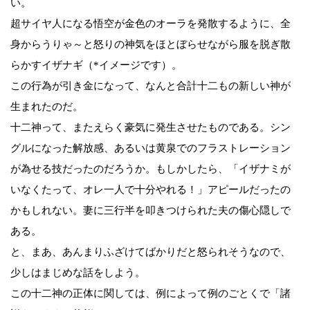
い。
超サイヤ人になる悟空が金色のオーラを発散するように、全
身からうりゃ～と怒りの神気をほとぼらせながら服を脱ぎ散
らかすイザナギ（*イメージです）。
この行為が引き金になって、なんと合計十二もの新しい神が
生まれたのだ。
十二神って、またえらく豪気に発生させたものである。シン
グルになった解放感、あるいは黄泉でのフラストレーション
が為せる技だったのだろうか。もしかしたら、「イザナミが
いなくたって、オレ一人で十分やれる！」アピールだったの
かもしれない。妻に三行半を叩きつけられた夫の傷心隠しで
ある。
と、まあ、あんまりふざけてばかりだと怒られそうなので、
少しはまじめな話をしよう。
この十二神の正体に関しては、例によって例のごとくで「諸