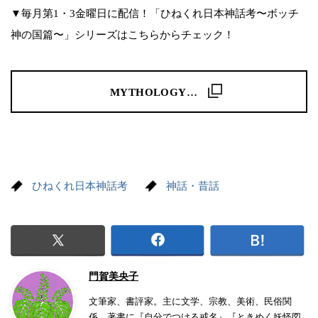
▼毎月第1・3金曜日に配信！「ひねくれ日本神話考〜ボッチ
神の国篇〜」シリーズはこちらからチェック！
MYTHOLOGY…
ひねくれ日本神話考
神話・昔話
門賀美央子
文筆家、書評家。主に文学、宗教、美術、民俗関
係。著書に『自分でつける戒名』『ときめく妖怪図