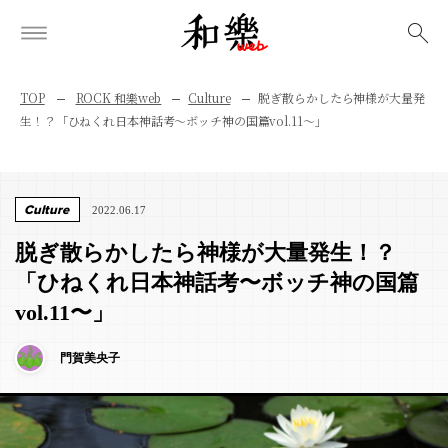
検索
TOP
ROCK 和樂web
Culture
脱ぎ散らかしたら神様が大量発
生！？「ひねくれ日本神話考〜ボッチ神の国篇vol.11〜」
Culture
2022.06.17
脱ぎ散らかしたら神様が大量発生！？
「ひねくれ日本神話考〜ボッチ神の国篇
vol.11〜」
門賀美央子