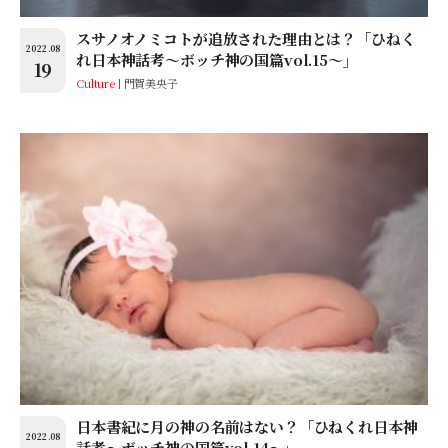
スサノオノミコトが追放された理由とは？「ひねく
2022.08
れ日本神話考〜ボッチ神の国篇vol.15〜」
19
Culture
門賀美央子
日本書紀に月の神の名前はない？「ひねくれ日本神
2022.08
話考〜ボッチ神の国篇vol.14〜」