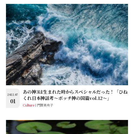
あの神3は生まれた時からスペシャルだった！「ひね
2022.07
くれ日本神話考〜ボッチ神の国篇vol.12〜」
01
Culture
門賀美央子