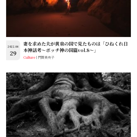
妻を求めた夫が黄泉の国で見たものは「ひねくれ日
2022.04
本神話考〜ボッチ神の国篇vol.8〜」
29
Culture
門賀美央子