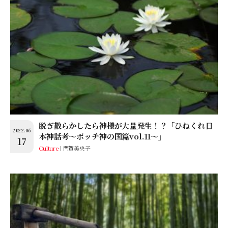
脱ぎ散らかしたら神様が大量発生！？「ひねくれ日
2022.06
本神話考〜ボッチ神の国篇vol.11〜」
17
Culture
門賀美央子