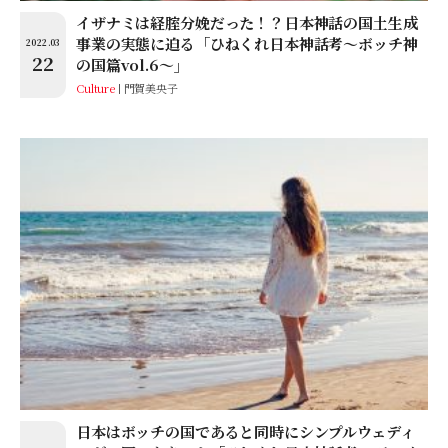
イザナミは経腟分娩だった！？日本神話の国土生成
事業の実態に迫る「ひねくれ日本神話考〜ボッチ神
2022.03
22
の国篇vol.6〜」
Culture
門賀美央子
日本はボッチの国であると同時にシンプルウェディ