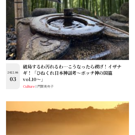
破局するわ汚れるわ…こうなったら禊げ！イザナ
ギ！「ひねくれ日本神話考〜ボッチ神の国篇
2022.06
03
vol.10〜」
Culture
門賀美央子