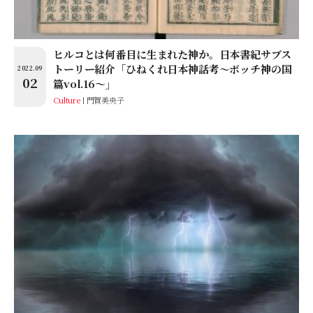
ヒルコとは何番目に生まれた神か。日本書紀サブス
トーリー紹介「ひねくれ日本神話考〜ボッチ神の国
2022.09
02
篇vol.16〜」
Culture
門賀美央子