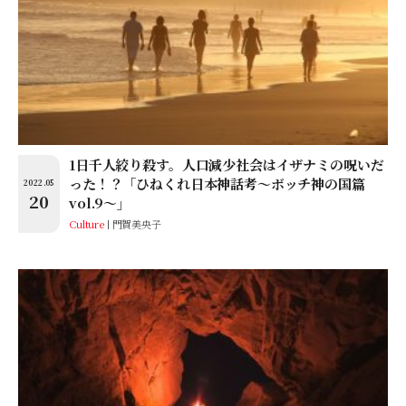
1日千人絞り殺す。人口減少社会はイザナミの呪いだ
った！？「ひねくれ日本神話考〜ボッチ神の国篇
2022.05
20
vol.9〜」
Culture
門賀美央子