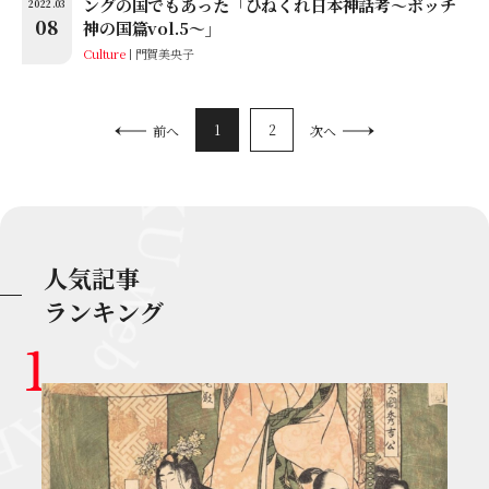
ングの国でもあった「ひねくれ日本神話考〜ボッチ
2022.03
08
神の国篇vol.5〜」
Culture
門賀美央子
1
2
前へ
次へ
人気記事
ランキング