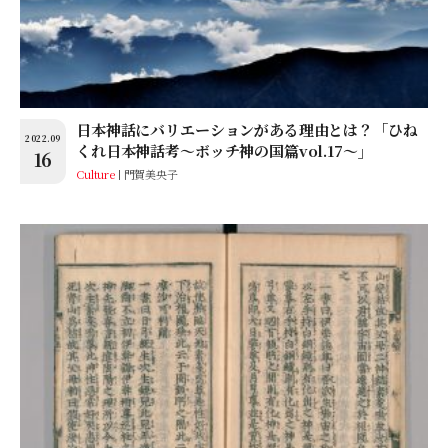
日本神話にバリエーションがある理由とは？「ひね
2022.09
くれ日本神話考〜ボッチ神の国篇vol.17〜」
16
Culture
門賀美央子