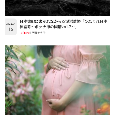
日本書紀に書かれなかった泥沼離婚「ひねくれ日本
2022.04
神話考〜ボッチ神の国篇vol.7～」
15
Culture
門賀美央子