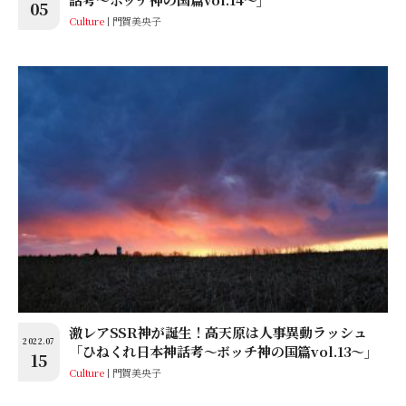
05
Culture
門賀美央子
激レアSSR神が誕生！高天原は人事異動ラッシュ
2022.07
「ひねくれ日本神話考〜ボッチ神の国篇vol.13〜」
15
Culture
門賀美央子