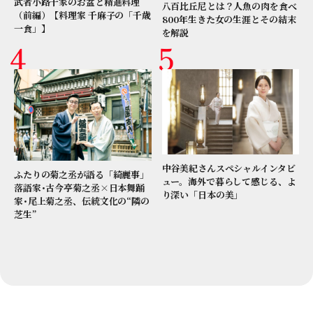
武者小路千家のお盆と精進料理
八百比丘尼とは？人魚の肉を食べ
（前編）【料理家 千麻子の「千歳
800年生きた女の生涯とその結末
一食」】
を解説
中谷美紀さんスペシャルインタビ
ふたりの菊之丞が語る「綺麗事」
ュー。海外で暮らして感じる、よ
落語家･古今亭菊之丞×日本舞踊
り深い「日本の美」
家･尾上菊之丞、伝統文化の“隣の
芝生”