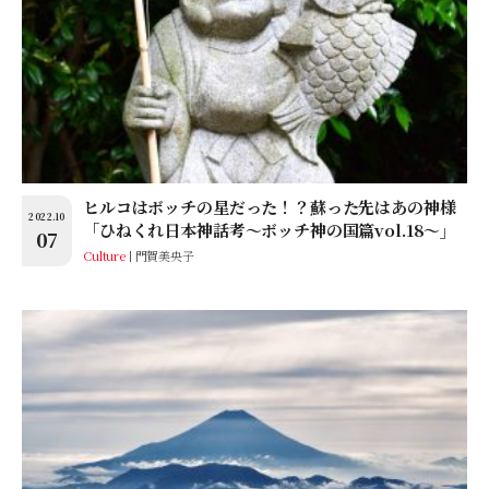
ヒルコはボッチの星だった！？蘇った先はあの神様
2022.10
「ひねくれ日本神話考〜ボッチ神の国篇vol.18〜」
07
Culture
門賀美央子