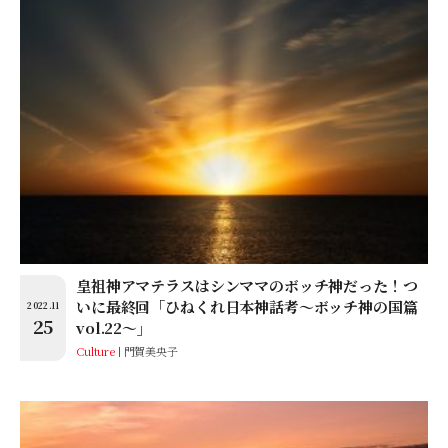
皇祖神アマテラスはシンママのボッチ神だった！つ
いに最終回「ひねくれ日本神話考〜ボッチ神の国篇
2022.11
25
vol.22〜」
Culture
門賀美央子