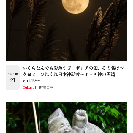
いくらなんでも影薄すぎ！ボッチの鑑、その名はツ
クヨミ「ひねくれ日本神話考〜ボッチ神の国篇
2022.10
21
vol.19〜」
Culture
門賀美央子