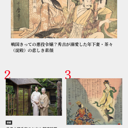
戦国きっての悪役令嬢？秀吉が溺愛した年下妻・茶々
（淀殿）の悲しき素顔
連載