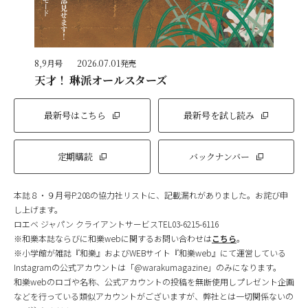
8,9月号
2026.07.01発売
天才！ 琳派オールスターズ
最新号はこちら
最新号を試し読み
定期購読
バックナンバー
本誌８・９月号P.208の協力社リストに、記載漏れがありました。お詫び申
し上げます。
ロエベ ジャパン クライアントサービスTEL03-6215-6116
※和樂本誌ならびに和樂webに関するお問い合わせは
こちら
。
※小学館が雑誌『和樂』およびWEBサイト『和樂web』にて運営している
Instagramの公式アカウントは「@warakumagazine」のみになります。
和樂webのロゴや名称、公式アカウントの投稿を無断使用しプレゼント企画
などを行っている類似アカウントがございますが、弊社とは一切関係ないの