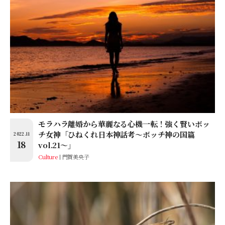
モラハラ離婚から華麗なる心機一転！強く賢いボッ
チ女神「ひねくれ日本神話考〜ボッチ神の国篇
2022.11
18
vol.21〜」
Culture
門賀美央子