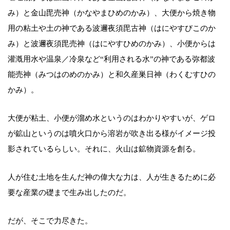
み）と金山毘売神（かなやまひめのかみ）、大便から焼き物
用の粘土や土の神である波邇夜須毘古神（はにやすびこのか
み）と波邇夜須毘売神（はにやすひめのかみ）、小便からは
灌漑用水や温泉／冷泉など“利用される水”の神である弥都波
能売神（みつはのめのかみ）と和久産巣日神（わくむすひの
かみ）。
大便が粘土、小便が溜め水というのはわかりやすいが、ゲロ
が鉱山というのは噴火口から溶岩が吹き出る様がイメージ投
影されているらしい。それに、火山は鉱物資源を創る。
人が住む土地を生んだ神の偉大な力は、人が生きるために必
要な産業の礎まで生み出したのだ。
だが、そこで力尽きた。