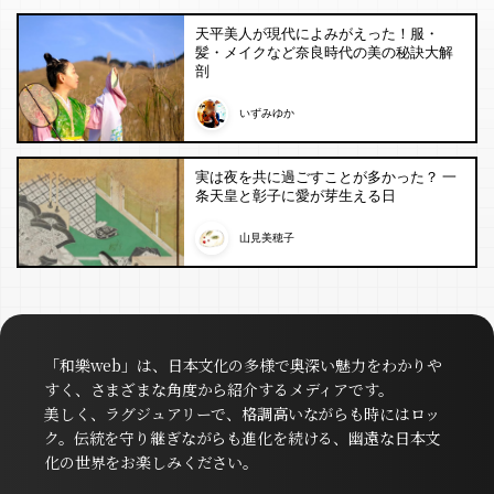
天平美人が現代によみがえった！服・
髪・メイクなど奈良時代の美の秘訣大解
剖
いずみゆか
実は夜を共に過ごすことが多かった？ 一
条天皇と彰子に愛が芽生える日
山見美穂子
「和樂web」は、日本文化の多様で奥深い魅力をわかりや
すく、さまざまな角度から紹介するメディアです。
美しく、ラグジュアリーで、格調高いながらも時にはロッ
ク。伝統を守り継ぎながらも進化を続ける、幽遠な日本文
化の世界をお楽しみください。