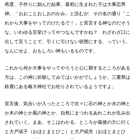
再度、子作りに励んだ結果、最初に生まれた子は大事忍男
神。「おおことおしおのかみ」と読むが、その名の通り「こ
れから大事をやってのけたるで！」と宣言する神なのだそう
な。いわゆる言挙げってやつなんですかね？ わざわざ口に
出して言うことで、引くに引けない状態にする、っていう。
なんにせよ、おもしろい神もいるものです。
これから何か大事をやってやろうと心に期するところがある
方は、この神に祈願してみてはいかがでしょうか。三重県は
鈴鹿にある椿大神社でお祀りされているようですよ。
宣言後、気合いが入ったところで次々に石の神とか水の神と
か木の神とか風の神とか、自然にまつわるあれこれが生み出
されていく。まあ、そこはわかる。ところが最後の方に行く
と大戸或子（おほとまとひこ）と大戸或売（おほとまとひ