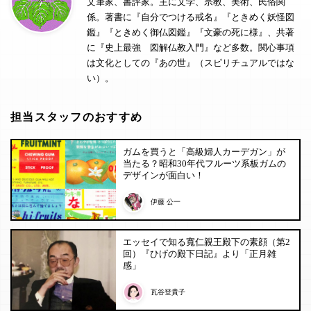
文筆家、書評家。主に文学、宗教、美術、民俗関
係。著書に『自分でつける戒名』『ときめく妖怪図
鑑』『ときめく御仏図鑑』『文豪の死に様』、共著
に『史上最強 図解仏教入門』など多数。関心事項
は文化としての『あの世』（スピリチュアルではな
い）。
担当スタッフのおすすめ
ガムを買うと「高級婦人カーデガン」が
当たる？昭和30年代フルーツ系板ガムの
デザインが面白い！
伊藤 公一
エッセイで知る寬仁親王殿下の素顔（第2
回）『ひげの殿下日記』より「正月雑
感」
瓦谷登貴子