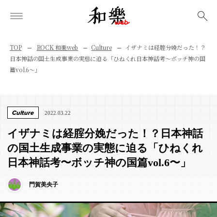
検索
TOP
ROCK 和樂web
Culture
イザナミは経腟分娩だった！？
日本神話の国土生成事業の実態に迫る「ひねくれ日本神話考〜ボッチ神の国
篇vol.6〜」
Culture
2022.03.22
イザナミは経腟分娩だった！？日本神話
の国土生成事業の実態に迫る「ひねくれ
日本神話考〜ボッチ神の国篇vol.6〜」
門賀美央子