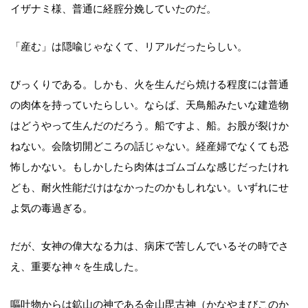
イザナミ様、普通に経腟分娩していたのだ。
「産む」は隠喩じゃなくて、リアルだったらしい。
びっくりである。しかも、火を生んだら焼ける程度には普通
の肉体を持っていたらしい。ならば、天鳥船みたいな建造物
はどうやって生んだのだろう。船ですよ、船。お股が裂けか
ねない。会陰切開どころの話じゃない。経産婦でなくても恐
怖しかない。もしかしたら肉体はゴムゴムな感じだったけれ
ども、耐火性能だけはなかったのかもしれない。いずれにせ
よ気の毒過ぎる。
だが、女神の偉大なる力は、病床で苦しんでいるその時でさ
え、重要な神々を生成した。
嘔吐物からは鉱山の神である金山毘古神（かなやまびこのか