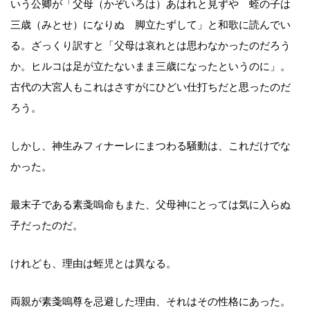
いう公卿が「父母（かぞいろは）あはれと見ずや 蛭の子は
三歳（みとせ）になりぬ 脚立たずして」と和歌に読んでい
る。ざっくり訳すと「父母は哀れとは思わなかったのだろう
か。ヒルコは足が立たないまま三歳になったというのに」。
古代の大宮人もこれはさすがにひどい仕打ちだと思ったのだ
ろう。
しかし、神生みフィナーレにまつわる騒動は、これだけでな
かった。
最末子である素戔嗚命もまた、父母神にとっては気に入らぬ
子だったのだ。
けれども、理由は蛭児とは異なる。
両親が素戔嗚尊を忌避した理由、それはその性格にあった。