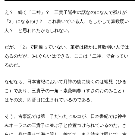
え？ 続く「二神」？ 三貴子誕生の話なのになんで残りが
「2」になるわけ？ これ書いている人、もしかして算数弱い
人？ と思われたかもしれない。
だが、「2」で間違っていない。筆者は確かに算数弱い人では
あるのだが、3-1ぐらいはできる。ここは「二神」で合ってい
るのだ。
なぜなら、日本書紀において月神の後に続くのは蛭児（ひる
こ）であり、三貴子の一角・素戔嗚尊（すさのおのみこと）
はその次、四番目に生まれているのである。
そう、古事記では第一子だったヒルコが、日本書紀では神生
みオーラスの三貴子に並ぶ子と位置づけられているのだ。さ
らに、舟に乗せて海に流し、捨ててしまう結末は同じで、古