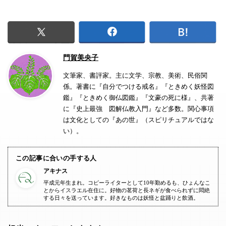
門賀美央子
文筆家、書評家。主に文学、宗教、美術、民俗関
係。著書に『自分でつける戒名』『ときめく妖怪図
鑑』『ときめく御仏図鑑』『文豪の死に様』、共著
に『史上最強 図解仏教入門』など多数。関心事項
は文化としての『あの世』（スピリチュアルではな
い）。
この記事に合いの手する人
アキナス
平成元年生まれ。コピーライターとして10年勤めるも、ひょんなこ
とからイスラエル在住に。好物の茗荷と長ネギが食べられずに悶絶
する日々を送っています。好きなものは妖怪と盆踊りと飲酒。