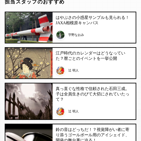
担当スタッフのおすすめ
はやぶさの小惑星サンプルも見られる！
JAXA相模原キャンパス
宇野なおみ
江戸時代のカレンダーはどうなってい
た？暦ごとのイベントを一挙公開
辻 明人
真っ直ぐな性格で信頼された石田三成。
子は全員生きのびて大切にされていたっ
て？
辻 明人
鈴の音はどっちだ！？視覚障がい者に寄
り添うゴールボール用のアイシェイド、
開発の舞台裏に迫る！