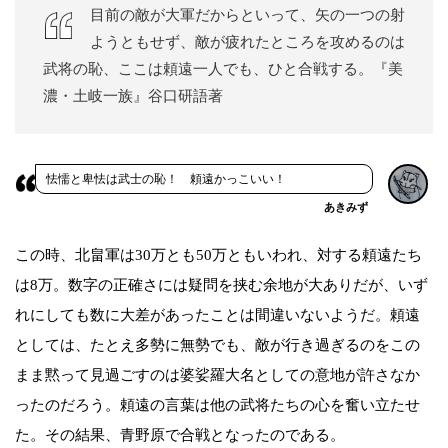
目前の敵が大軍だからといって、矢の一つの射
ようともせず、敵が疲れたところを攻めるのは
武将の恥、ここは頼遠一人でも、ひと合戦する。『美
濃・土岐一族』谷口研語著
怯懦と卑怯は武士の恥！ 頼遠かっこいい！
あきみず
この時、北畠軍は30万とも50万ともいわれ、対する頼遠たち
は8万。数字の正確さには疑問を挟む余地が大ありだが、いず
れにしても数に大差があったことは間違いないようだ。頼遠
としては、たとえ多勢に無勢でも、敵が行き過ぎるのをこの
まま黙って見過ごすのは婆娑羅大名としての意地が許さなか
ったのだろう。頼遠の言葉は他の武将たちの心を奮い立たせ
た。その結果、青野原で合戦となったのである。