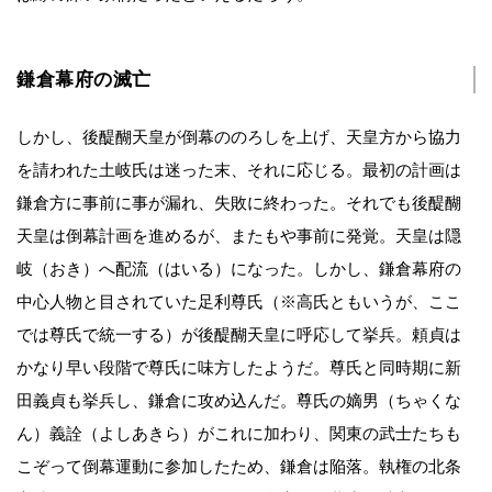
鎌倉幕府の滅亡
しかし、後醍醐天皇が倒幕ののろしを上げ、天皇方から協力
を請われた土岐氏は迷った末、それに応じる。最初の計画は
鎌倉方に事前に事が漏れ、失敗に終わった。それでも後醍醐
天皇は倒幕計画を進めるが、またもや事前に発覚。天皇は隠
岐（おき）へ配流（はいる）になった。しかし、鎌倉幕府の
中心人物と目されていた足利尊氏（※高氏ともいうが、ここ
では尊氏で統一する）が後醍醐天皇に呼応して挙兵。頼貞は
かなり早い段階で尊氏に味方したようだ。尊氏と同時期に新
田義貞も挙兵し、鎌倉に攻め込んだ。尊氏の嫡男（ちゃくな
ん）義詮（よしあきら）がこれに加わり、関東の武士たちも
こぞって倒幕運動に参加したため、鎌倉は陥落。執権の北条