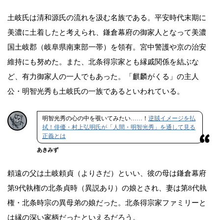
土岐氏は清和源氏の流れを汲む名族である。平安時代末期に
美濃に土着したと考えられ、鎌倉幕府の御家人となって美濃
国土岐郡（岐阜県南東部一帯）を領有。宮中警護や京の治安
維持にも努めた。また、北条得宗家とも縁戚関係を結ぶな
ど、有力御家人の一人でもあった。「麒麟がくる」の主人
公・明智光秀も土岐氏の一族であるといわれている。
明智光秀の心の中を覗いてみたい……！
逆賊イメージを払
拭！俳優・村上弘明氏が「人間・明智光秀」を通して見る
正義とは
あきみず
頼遠の父は土岐頼貞（よりさだ）といい、彼の母は鎌倉幕府
第9代執権の北条貞時（異説あり）の娘とされ、妻は第8代執
権・北条時宗の異母弟の娘だった。北条得宗家ファミリーと
は縁の深い家柄だったといえるだろう。