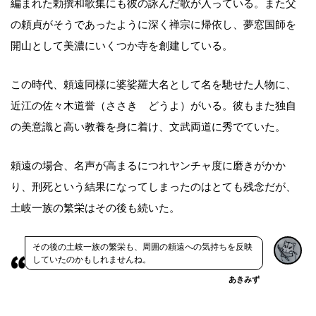
編まれた勅撰和歌集にも彼の詠んだ歌が入っている。また父
の頼貞がそうであったように深く禅宗に帰依し、夢窓国師を
開山として美濃にいくつか寺を創建している。
この時代、頼遠同様に婆娑羅大名として名を馳せた人物に、
近江の佐々木道誉（ささき どうよ）がいる。彼もまた独自
の美意識と高い教養を身に着け、文武両道に秀でていた。
頼遠の場合、名声が高まるにつれヤンチャ度に磨きがかか
り、刑死という結果になってしまったのはとても残念だが、
土岐一族の繁栄はその後も続いた。
その後の土岐一族の繁栄も、周囲の頼遠への気持ちを反映
していたのかもしれませんね。
あきみず