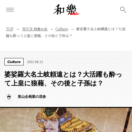
検索
TOP
ROCK 和樂web
Culture
婆娑羅大名土岐頼遠とは？大活
躍も酔って上皇に狼藉、その後と子孫は？
Culture
2022.08.12
婆娑羅大名土岐頼遠とは？大活躍も酔っ
て上皇に狼藉、その後と子孫は？
里山企画菜の花舎