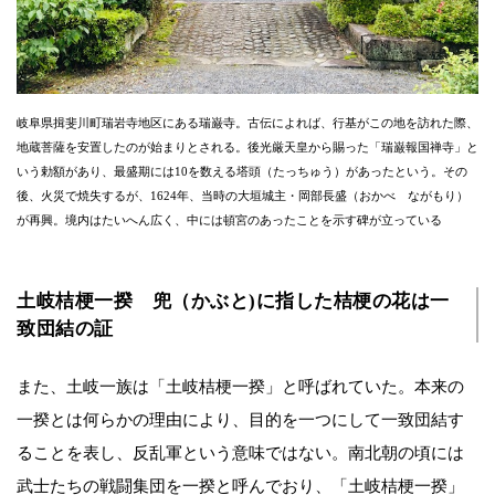
岐阜県揖斐川町瑞岩寺地区にある瑞巌寺。古伝によれば、行基がこの地を訪れた際、
地蔵菩薩を安置したのが始まりとされる。後光厳天皇から賜った「瑞巌報国禅寺」と
いう勅額があり、最盛期には10を数える塔頭（たっちゅう）があったという。その
後、火災で焼失するが、1624年、当時の大垣城主・岡部長盛（おかべ ながもり）
が再興。境内はたいへん広く、中には頓宮のあったことを示す碑が立っている
土岐桔梗一揆 兜（かぶと)に指した桔梗の花は一
致団結の証
また、土岐一族は「土岐桔梗一揆」と呼ばれていた。本来の
一揆とは何らかの理由により、目的を一つにして一致団結す
ることを表し、反乱軍という意味ではない。南北朝の頃には
武士たちの戦闘集団を一揆と呼んでおり、「土岐桔梗一揆」