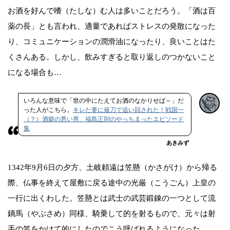
お酒を好んで嗜（たしな）む人は多いことだろう。「酒は百
薬の長」とも言われ、適量であればストレスの発散になった
り、コミュニケーションの潤滑油になったり、良いことはた
くさんある。しかし、飲みすぎると取り返しのつかないこと
になる場合も…
いろんな意味で「世の中にたえてお酒のなかりせば～」だ
った人がこちら。
キレた妻に薙刀で追い回された！戦国一
（？）酒癖の悪い男、福島正則のやっちまったエピソード
集
あきみず
1342年9月6日の夕方、土岐頼遠は笠懸（かさがけ）から帰る
際、仏事を終えて屋敷に戻る途中の光厳（こうごん）上皇の
一行に出くわした。笠懸とは武士の武芸鍛錬の一つとして流
鏑馬（やぶさめ）同様、騎乗して的を射るもので、元々は射
手の笠をかけて的にしたのでこう呼ばれるようになった。