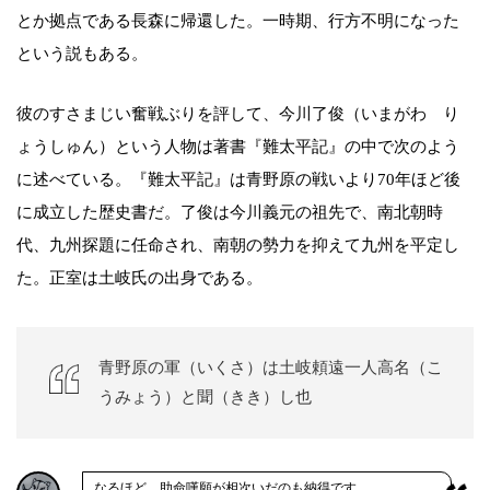
とか拠点である長森に帰還した。一時期、行方不明になった
という説もある。
彼のすさまじい奮戦ぶりを評して、今川了俊（いまがわ り
ょうしゅん）という人物は著書『難太平記』の中で次のよう
に述べている。『難太平記』は青野原の戦いより70年ほど後
に成立した歴史書だ。了俊は今川義元の祖先で、南北朝時
代、九州探題に任命され、南朝の勢力を抑えて九州を平定し
た。正室は土岐氏の出身である。
青野原の軍（いくさ）は土岐頼遠一人高名（こ
うみょう）と聞（きき）し也
なるほど、助命嘆願が相次いだのも納得です。