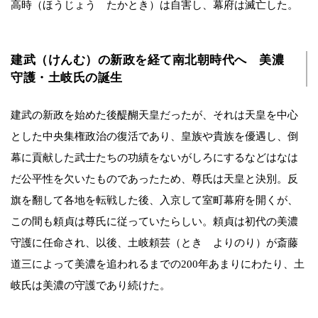
高時（ほうじょう たかとき）は自害し、幕府は滅亡した。
建武（けんむ）の新政を経て南北朝時代へ 美濃
守護・土岐氏の誕生
建武の新政を始めた後醍醐天皇だったが、それは天皇を中心
とした中央集権政治の復活であり、皇族や貴族を優遇し、倒
幕に貢献した武士たちの功績をないがしろにするなどはなは
だ公平性を欠いたものであったため、尊氏は天皇と決別。反
旗を翻して各地を転戦した後、入京して室町幕府を開くが、
この間も頼貞は尊氏に従っていたらしい。頼貞は初代の美濃
守護に任命され、以後、土岐頼芸（とき よりのり）が斎藤
道三によって美濃を追われるまでの200年あまりにわたり、土
岐氏は美濃の守護であり続けた。