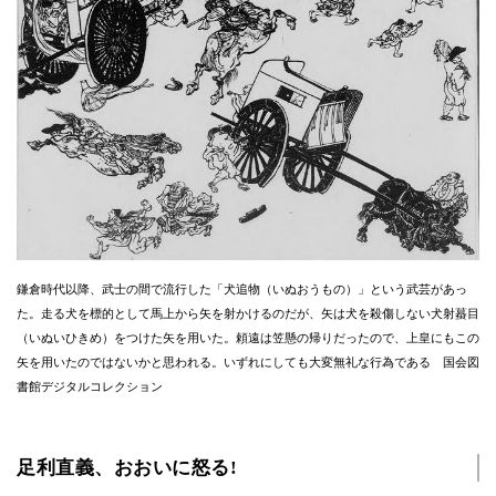
鎌倉時代以降、武士の間で流行した「犬追物（いぬおうもの）」という武芸があっ
た。走る犬を標的として馬上から矢を射かけるのだが、矢は犬を殺傷しない犬射蟇目
（いぬいひきめ）をつけた矢を用いた。頼遠は笠懸の帰りだったので、上皇にもこの
矢を用いたのではないかと思われる。いずれにしても大変無礼な行為である 国会図
書館デジタルコレクション
足利直義、おおいに怒る!