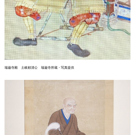
瑞巌寺殿 土岐頼清公 瑞巌寺所蔵・写真提供