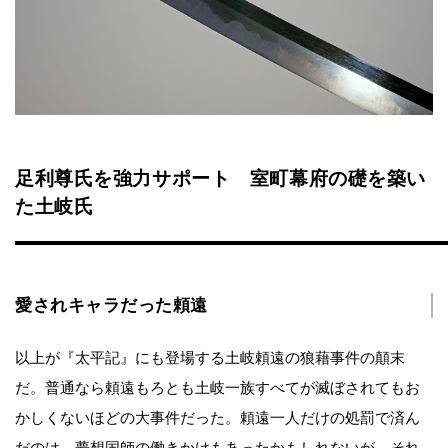
足利尊氏を強力サポート 室町幕府の礎を築い
た土岐氏
愛されキャラだった頼遠
以上が『太平記』にも登場する土岐頼遠の狼藉事件の顛末
だ。普通なら頼遠もろとも土岐一族すべてが滅ぼされてもお
かしくないほどの大事件だった。頼遠一人だけの処罰で済ん
だのは、夢想国師の働きかけもあったかもしれないが、それ