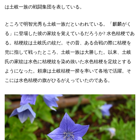
は土岐一族の戦闘集団を表している。
ところで明智光秀も土岐一族だといわれている。「麒麟がく
る」に登場した彼の家紋を覚えているだろうか? 水色桔梗であ
る。桔梗紋は土岐氏の紋だ。その昔、ある合戦の際に桔梗を
兜に指して戦ったところ、土岐一族は大勝した。以来、土岐
氏の家紋は水色に桔梗紋を染め抜いた水色桔梗を定紋とする
ようになった。頼康は土岐桔梗一揆を率いて各地で活躍。そ
こには水色桔梗の旗がひるがえっていたのである。