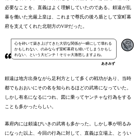
必要なことを、直義はよく理解していたのである。頼遠が乱
暴を働いた光厳上皇は、これまで尊氏の後ろ盾として室町幕
府を支えてくれた北朝方のVIPだった。
心を砕いて築き上げてきた大切な関係が一瞬にして壊れる
かもしれない、のみならず室町幕府も傾いてしまうかもし
れない、という大ピンチ！そりゃ大激怒しますよね。
あきみず
頼遠は地方出身ながら足利方として多くの戦功があり、当時
都でもおおいにその名を知られるほどの武将になっていた。
しかし有名になるにつれ、図に乗ってヤンチャな行為をする
ことも多かったらしい。
幕府内には頼遠びいきの武将も多かった。しかし事が明るみ
になった以上、今回の行為に対して、直義は立場上、とうい