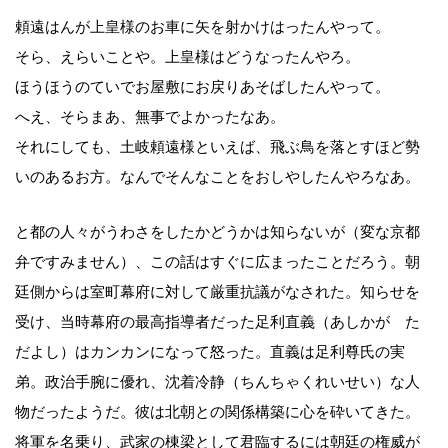
頼遠はんが上皇様のお車に矢を射かけはったんやって。
そら、えらいことや。上皇様はどうなったんやろ。
ほうほうのていでお屋敷にお戻りあそばしたんやって。
へえ、そらまあ、無事でよかったなあ。
それにしても、土岐頼遠様といえば、飛ぶ鳥を落とすほど勢
いのあるお方。なんでそんなことをおしやしたんやろなあ。
と都の人々がうわさをしたかどうかは知らないが（変な京都
弁ですみません）、この話はすぐに広まったことだろう。朝
廷側からは室町幕府に対して厳重抗議がなされた。知らせを
受け、当時幕府の最高指導者だった足利直義（あしかが た
だよし）はカンカンになって怒った。直義は足利尊氏の実
弟。政治手腕に優れ、沈着冷静（ちんちゃくれいせい）な人
物だったようだ。彼は北朝との関係構築に心を砕いてきた。
将軍を名乗り、武家の棟梁として君臨するには朝廷の権威が