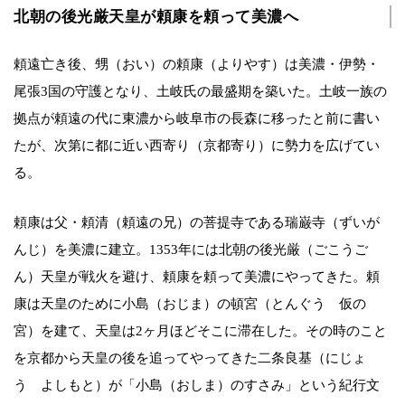
北朝の後光厳天皇が頼康を頼って美濃へ
頼遠亡き後、甥（おい）の頼康（よりやす）は美濃・伊勢・
尾張3国の守護となり、土岐氏の最盛期を築いた。土岐一族の
拠点が頼遠の代に東濃から岐阜市の長森に移ったと前に書い
たが、次第に都に近い西寄り（京都寄り）に勢力を広げてい
る。
頼康は父・頼清（頼遠の兄）の菩提寺である瑞巌寺（ずいが
んじ）を美濃に建立。1353年には北朝の後光厳（ごこうご
ん）天皇が戦火を避け、頼康を頼って美濃にやってきた。頼
康は天皇のために小島（おじま）の頓宮（とんぐう 仮の
宮）を建て、天皇は2ヶ月ほどそこに滞在した。その時のこと
を京都から天皇の後を追ってやってきた二条良基（にじょ
う よしもと）が「小島（おしま）のすさみ」という紀行文