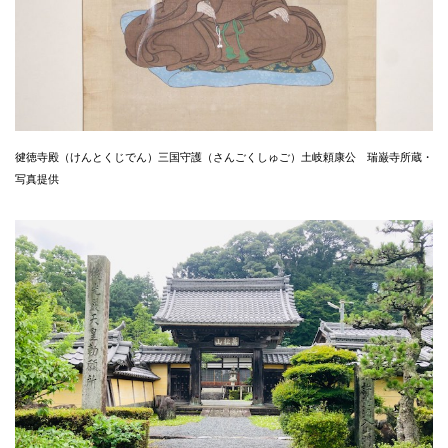
徤徳寺殿（けんとくじでん）三国守護（さんごくしゅご）土岐頼康公 瑞巌寺所蔵・
写真提供