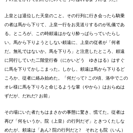
上皇とは退位した天皇のこと。その行列に行き会ったら騎乗
の者は馬から下りて、上皇一行をお見送りするのが礼儀であ
る。ところが、この時頼遠はかなり酔っぱらっていたらし
い。馬から下りようとしない頼遠に、上皇の従者が「何者
だ。無礼ではないか。馬を下りろ」と注意したところ、頼遠
に同行していた二階堂行春（にかいどう ゆきはる）はすぐ
に馬を下りてかしこまった。しかし、頼遠は馬から下りるど
ころか、従者に絡み始めた。「何だって? この頃、洛中でこの
オレ様に馬を下りろと命じるような輩（やから）はおらぬは
ずだが、だれだ? お前」
その場にいた者たちはまさかの事態に驚き、慌てた。従者は
再び「何をいうか。院（上皇）の行列だぞ」ときつくたしな
めたが、頼遠は「あん? 院の行列だと? それとも院（いん）