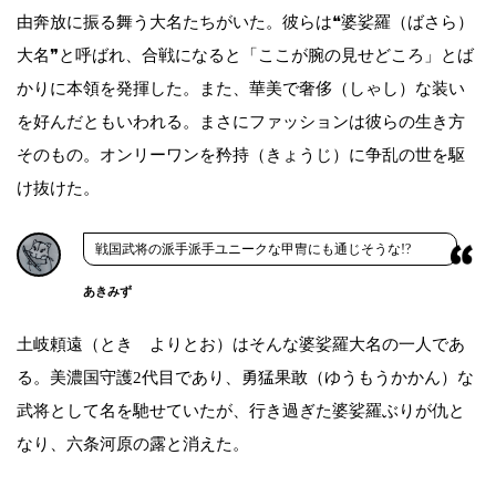
由奔放に振る舞う大名たちがいた。彼らは❝婆娑羅（ばさら）
大名❞と呼ばれ、合戦になると「ここが腕の見せどころ」とば
かりに本領を発揮した。また、華美で奢侈（しゃし）な装い
を好んだともいわれる。まさにファッションは彼らの生き方
そのもの。オンリーワンを矜持（きょうじ）に争乱の世を駆
け抜けた。
戦国武将の派手派手ユニークな甲冑にも通じそうな!?
あきみず
土岐頼遠（とき よりとお）はそんな婆娑羅大名の一人であ
る。美濃国守護2代目であり、勇猛果敢（ゆうもうかかん）な
武将として名を馳せていたが、行き過ぎた婆娑羅ぶりが仇と
なり、六条河原の露と消えた。