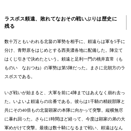
ラスボス頼遠、敗れてなおその戦いぶりは歴史に
残る
数十万ともいわれる北畠の軍勢を相手に、頼遠らは軍を5手に
分け、青野原をはじめとする西美濃各地に配備した。陣立て
はくじ引きで決めたという。頼遠と足利一門の桃井直常（も
ものい なおつね）の軍勢は第5陣だった。まさに北朝方のラ
スボスである。
いざ戦いが始まると、大軍を前に4陣まではあえなく崩れ去っ
た。いよいよ頼遠らの出番である。彼らは1千騎の精鋭部隊と
共にその40倍もの北畠顕家の本隊に向かって突撃。縦横無尽
に暴れ回った。さらに1時間ほど経って、今度は顕家の弟の大
軍めがけて突撃。最後は数十騎になるまで戦い、頼遠はなん