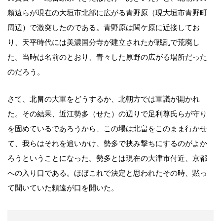
頼遠らが現在の大垣市北部に広がる青野原（現大垣市青野町
周辺）で激突したのである。青野原は関ケ原に近接してお
り、天平時代には美濃国分寺が建立されたが戦乱で荒廃し
た。当時は名前のとおり、青々した原野の広がる場所だった
のだろう。
さて、北畠の大軍をどうするか、北朝方では軍議が開かれ
た。その結果、近江勢多（せた）の辺りで足利尊氏らが守り
を固めているであろうから、この場は北畠をこのまま行かせ
て、我らはそれを追いかけ、勢多で挟み撃ちにするのがよか
ろうということになった。勢多とは現在の大津市付近、京都
への入り口である。ほぼこれで決定と思われたその時、黙っ
て聞いていた頼遠が口を開いた。