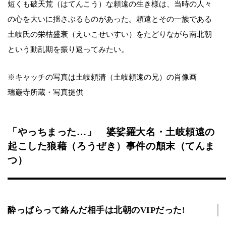
短くも破天荒（はてんこう）な頼遠の生き様は、当時の人々
の心を大いに揺さぶるものがあった。頼遠とその一族である
土岐氏の栄枯盛衰（えいこせいすい）をたどりながら南北朝
という動乱期を振り返ってみたい。
※キャッチの写真は土岐頼清（土岐頼遠の兄）の肖像画
瑞巌寺所蔵・写真提供
「やっちまった…」 婆娑羅大名・土岐頼遠の
起こした狼藉（ろうぜき）事件の顛末（てんま
つ）
酔っぱらって絡んだ相手は北朝のVIPだった!