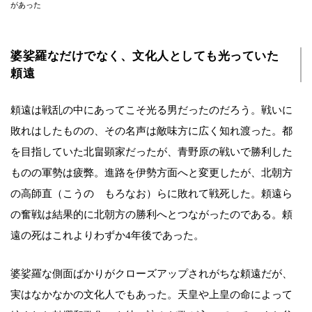
があった
婆娑羅なだけでなく、文化人としても光っていた
頼遠
頼遠は戦乱の中にあってこそ光る男だったのだろう。戦いに
敗れはしたものの、その名声は敵味方に広く知れ渡った。都
を目指していた北畠顕家だったが、青野原の戦いで勝利した
ものの軍勢は疲弊。進路を伊勢方面へと変更したが、北朝方
の高師直（こうの もろなお）らに敗れて戦死した。頼遠ら
の奮戦は結果的に北朝方の勝利へとつながったのである。頼
遠の死はこれよりわずか4年後であった。
婆娑羅な側面ばかりがクローズアップされがちな頼遠だが、
実はなかなかの文化人でもあった。天皇や上皇の命によって