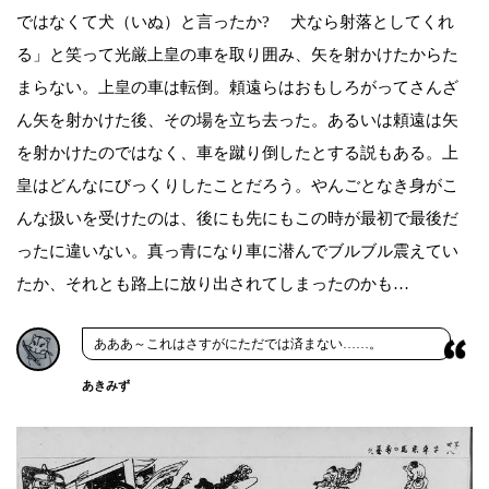
ではなくて犬（いぬ）と言ったか? 犬なら射落としてくれ
る」と笑って光厳上皇の車を取り囲み、矢を射かけたからた
まらない。上皇の車は転倒。頼遠らはおもしろがってさんざ
ん矢を射かけた後、その場を立ち去った。あるいは頼遠は矢
を射かけたのではなく、車を蹴り倒したとする説もある。上
皇はどんなにびっくりしたことだろう。やんごとなき身がこ
んな扱いを受けたのは、後にも先にもこの時が最初で最後だ
ったに違いない。真っ青になり車に潜んでブルブル震えてい
たか、それとも路上に放り出されてしまったのかも…
あああ～これはさすがにただでは済まない……。
あきみず