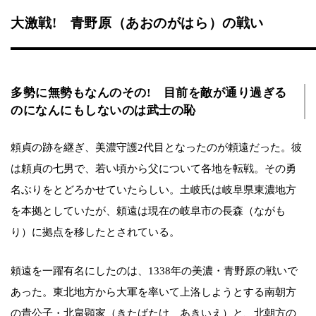
大激戦! 青野原（あおのがはら）の戦い
多勢に無勢もなんのその! 目前を敵が通り過ぎる
のになんにもしないのは武士の恥
頼貞の跡を継ぎ、美濃守護2代目となったのが頼遠だった。彼
は頼貞の七男で、若い頃から父について各地を転戦。その勇
名ぶりをとどろかせていたらしい。土岐氏は岐阜県東濃地方
を本拠としていたが、頼遠は現在の岐阜市の長森（ながも
り）に拠点を移したとされている。
頼遠を一躍有名にしたのは、1338年の美濃・青野原の戦いで
あった。東北地方から大軍を率いて上洛しようとする南朝方
の貴公子・北畠顕家（きたばたけ あきいえ）と、北朝方の