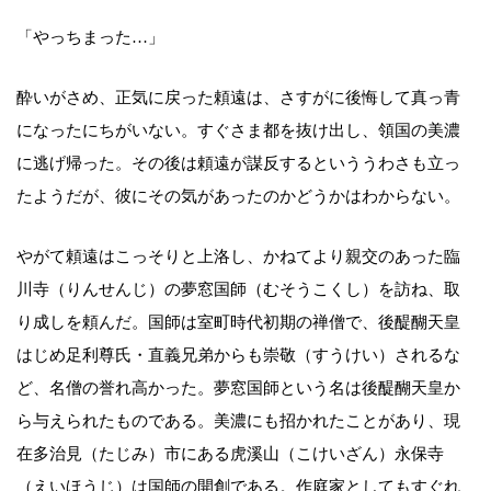
「やっちまった…」
酔いがさめ、正気に戻った頼遠は、さすがに後悔して真っ青
になったにちがいない。すぐさま都を抜け出し、領国の美濃
に逃げ帰った。その後は頼遠が謀反するといううわさも立っ
たようだが、彼にその気があったのかどうかはわからない。
やがて頼遠はこっそりと上洛し、かねてより親交のあった臨
川寺（りんせんじ）の夢窓国師（むそうこくし）を訪ね、取
り成しを頼んだ。国師は室町時代初期の禅僧で、後醍醐天皇
はじめ足利尊氏・直義兄弟からも崇敬（すうけい）されるな
ど、名僧の誉れ高かった。夢窓国師という名は後醍醐天皇か
ら与えられたものである。美濃にも招かれたことがあり、現
在多治見（たじみ）市にある虎溪山（こけいざん）永保寺
（えいほうじ）は国師の開創である。作庭家としてもすぐれ