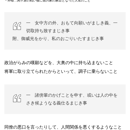
＊外様…関ヶ原の戦い後に徳川家の家臣となった大名のこと
一 女中方の外、おもて向願いがましき義、一
切取持ち致すまじき事
附、御威光をかり、私のおごりいたすまじき事
政治がらみの嘆願などを、大奥の中に持ち込まないこと
将軍に取り立てられたからといって、調子に乗らないこと
一 諸傍輩のかげことを申す、或いは人の中を
さき候ようなる義仕るまじき事
同僚の悪口を言ったりして、人間関係を悪くするようなこと