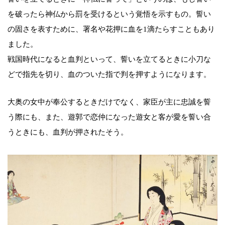
を破ったら神仏から罰を受けるという覚悟を示すもの。誓い
の固さを表すために、署名や花押に血を1滴たらすこともあり
ました。
戦国時代になると血判といって、誓いを立てるときに小刀な
どで指先を切り、血のついた指で判を押すようになります。
大奥の女中が奉公するときだけでなく、家臣が主に忠誠を誓
う際にも、また、遊郭で恋仲になった遊女と客が愛を誓い合
うときにも、血判が押されたそう。