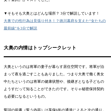
▼そもそも大奥とはどんな場所？ 3分で解説しています！
大奥での性行為は見張り付き！？徳川幕府を支えた“女たちの
最前線”を3分で解説
大奥の内情はトップシークレット
大奥というのは将軍の妻子が暮らす居住空間です。将軍が泊
まって夜を過ごすこともありました。つまり大奥で働く奥女
中たちというのは将軍の健康状態や、後継ぎとなる子どもの
ようすだって知ることができたのです。そりゃ秘密保持契約
も必要になるというもの。
誓詞の前書（誓う内容）は享保6年の通達によると次の通り。