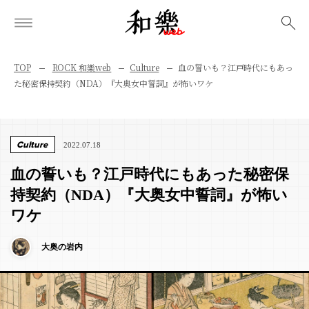
検索
TOP
ROCK 和樂web
Culture
血の誓いも？江戸時代にもあっ
た秘密保持契約（NDA）『大奥女中誓詞』が怖いワケ
Culture
2022.07.18
血の誓いも？江戸時代にもあった秘密保
持契約（NDA）『大奥女中誓詞』が怖い
ワケ
大奥の岩内