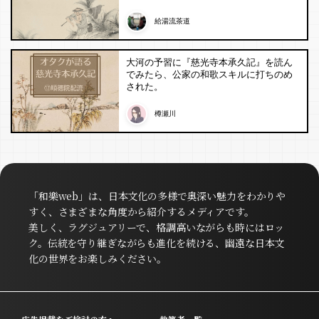
給湯流茶道
大河の予習に『慈光寺本承久記』を読ん
でみたら、公家の和歌スキルに打ちのめ
された。
樽瀬川
「和樂web」は、日本文化の多様で奥深い魅力をわかりや
すく、さまざまな角度から紹介するメディアです。
美しく、ラグジュアリーで、格調高いながらも時にはロッ
ク。伝統を守り継ぎながらも進化を続ける、幽遠な日本文
化の世界をお楽しみください。