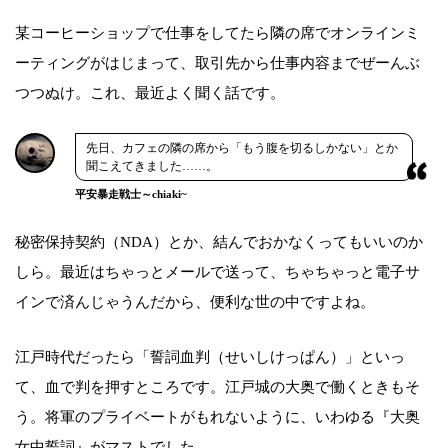
某コーヒーショップで仕事をしてたら隣の席でオンラインミ
ーティングがはじまって、取引先から仕事内容までぜーんぶ
つつぬけ。これ、最近よく聞く話です。
先日、カフェの隣の席から「もう腹を切るしかない」とか
聞こえてきました……。
平安暴走戦士～chiaki~
秘密保持契約（NDA）とか、結んでおかなくってもいいのか
しら。最近はちゃっとメールで送って、ちゃちゃっと電子サ
インで済んじゃうんだから、便利な世の中ですよね。
江戸時代だったら「誓詞血判（せいしけっぱん）」といっ
て、血で判を押すところです。江戸城の大奥で働くときもそ
う。将軍のプライベートがもれないように、いわゆる『大奥
女中誓詞』がマストでした。