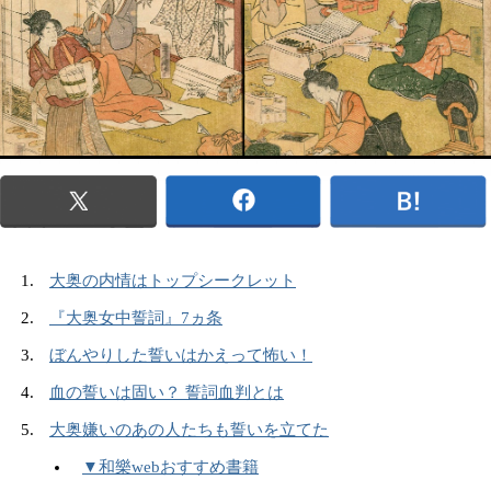
大奥の内情はトップシークレット
『大奥女中誓詞』7ヵ条
ぼんやりした誓いはかえって怖い！
血の誓いは固い？ 誓詞血判とは
大奥嫌いのあの人たちも誓いを立てた
▼和樂webおすすめ書籍