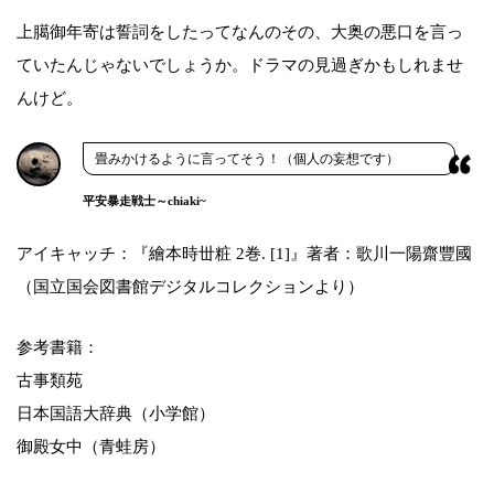
上臈御年寄は誓詞をしたってなんのその、大奥の悪口を言っ
ていたんじゃないでしょうか。ドラマの見過ぎかもしれませ
んけど。
畳みかけるように言ってそう！（個人の妄想です）
平安暴走戦士～chiaki~
アイキャッチ：『繪本時丗粧 2巻. [1]』著者：歌川一陽齋豐國
（国立国会図書館デジタルコレクションより）
参考書籍：
古事類苑
日本国語大辞典（小学館）
御殿女中（青蛙房）