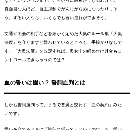
な」というレベルまで、いろいろに解釈ができるわけで。
真面目な人ほど、自主規制でがんじがらめになったりしそ
う。ずるい人なら、いくらでも言い逃れができそう。
文通や面会の相手などを細かく定めた大奥のルール集『大奥
法度』を守りますと誓わせているところも、手抜かりなしで
す。『大奥法度』を改定すれば、奥女中の締め付け具合もコ
ントロールできちゃうのでは？
血の誓いは固い？ 誓詞血判とは
しかも誓詞血判って、まるで悪魔と交わす「血の契約」みた
いです。
誓いを立てるときに「神仏に誓って」というのは、もし誓い