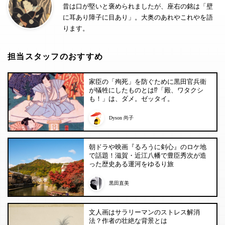
昔は口が堅いと褒められましたが、座右の銘は「壁
に耳あり障子に目あり」。大奥のあれやこれやを語
ります。
担当スタッフのおすすめ
家臣の「殉死」を防ぐために黒田官兵衛
が犠牲にしたものとは⁉︎「殿、ワタクシ
も！」は、ダメ。ゼッタイ。
Dyson 尚子
朝ドラや映画『るろうに剣心』のロケ地
で話題！滋賀・近江八幡で豊臣秀次が造
った歴史ある運河をゆるり旅
黒田直美
文人画はサラリーマンのストレス解消
法？作者の壮絶な背景とは