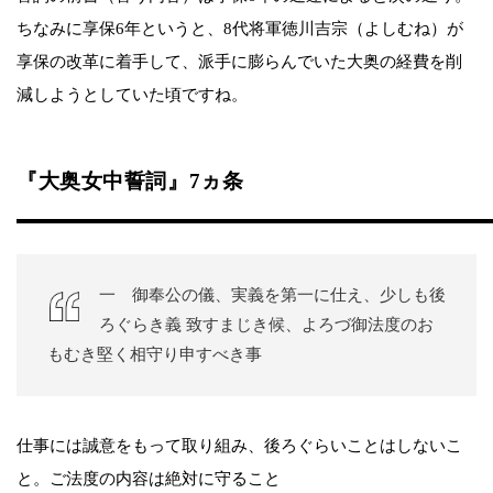
ちなみに享保6年というと、8代将軍徳川吉宗（よしむね）が
享保の改革に着手して、派手に膨らんでいた大奥の経費を削
減しようとしていた頃ですね。
『大奥女中誓詞』7ヵ条
一 御奉公の儀、実義を第一に仕え、少しも後
ろぐらき義 致すまじき候、よろづ御法度のお
もむき堅く相守り申すべき事
仕事には誠意をもって取り組み、後ろぐらいことはしないこ
と。ご法度の内容は絶対に守ること