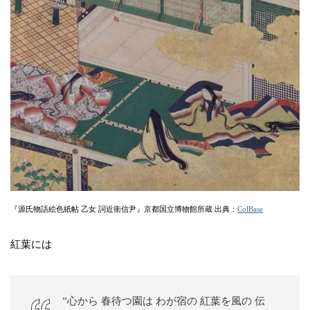
『源氏物語絵色紙帖 乙女 詞近衛信尹』京都国立博物館所蔵 出典：
ColBase
紅葉には
”心から 春待つ園は わが宿の 紅葉を風の 伝