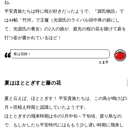
ね。
平安貴族たちは特に桜が好きだったようで、『源氏物語』で
は44帖「竹河」で玉鬘（光源氏のライバル頭中将の娘にし
て、光源氏の養女）の2人の娘が、庭先の桜の花を賭けて碁を
打つ姿が書かれているほど！
春は花粉！
とま子
夏はほととぎすと藤の花
夏と云えば、ほととぎす！ 平安貴族たちは、この鳥が鳴けば5
月＝田植え時期と認識していたようです。
ほととぎすの飛来時期は今の5月中旬～下旬頃。渡り鳥なの
で、もしかしたら平安時代にはももう少し遅い時期に飛来し