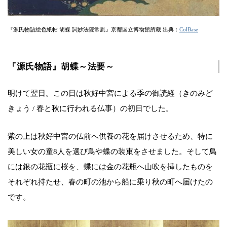
『源氏物語絵色紙帖 胡蝶 詞妙法院常胤』京都国立博物館所蔵 出典：
ColBase
『源氏物語』胡蝶～法要～
明けて翌日。この日は秋好中宮による季の御読経（きのみど
きょう / 春と秋に行われる仏事）の初日でした。
紫の上は秋好中宮の仏前へ供養の花を届けさせるため、特に
美しい女の童8人を選び鳥や蝶の装束をさせました。そして鳥
には銀の花瓶に桜を、蝶には金の花瓶へ山吹を挿したものを
それぞれ持たせ、春の町の池から船に乗り秋の町へ届けたの
です。