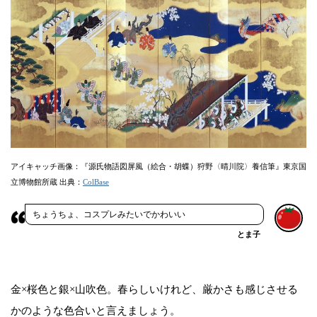
アイキャッチ画像：『源氏物語図屏風（絵合・胡蝶）狩野〈晴川院〉養信筆』東京国
立博物館所蔵 出典：
ColBase
ちょうちょ、コスプレみたいでかわいい
とま子
金×桜色と銀×山吹色。春らしいけれど、厳かさも感じさせる
かのような色合いと言えましょう。