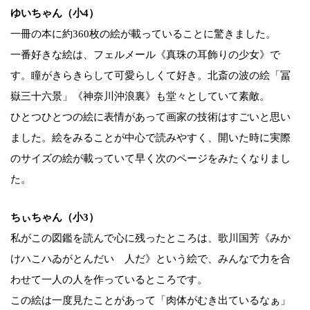
ゆいちゃん（小4）
一冊の本に約360枚の絵が載っていることに驚きました。
一番好きな絵は、フェルメール《真珠の耳飾りの少女》で
す。瞳がきらきらして可愛らしくて好き。北斎の波の絵「冨
嶽三十六景」《神奈川沖浪裏》も堂々としていて素敵。
ひとつひとつの絵に表情があって画家の技術はすごいと思い
ました。絵をみることが中心で読みやすく、開いた時に実際
のサイズの絵が載っていて早く次のページをみたくなりまし
た。
ちぃちゃん（小3）
私がこの図鑑を読んで心に残ったところは、歌川国芳《みか
けハこハゐがとんだいゝ人だ》という絵で、みんなで力を合
わせて一人の人を作っているところです。
この絵は一度見たことがあって「肉体がむき出ているなぁ」