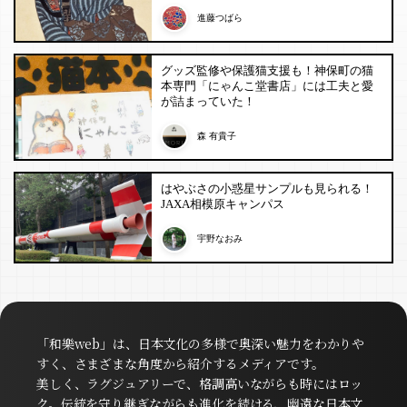
進藤つばら
グッズ監修や保護猫支援も！神保町の猫
本専門「にゃんこ堂書店」には工夫と愛
が詰まっていた！
森 有貴子
はやぶさの小惑星サンプルも見られる！
JAXA相模原キャンパス
宇野なおみ
「和樂web」は、日本文化の多様で奥深い魅力をわかりや
すく、さまざまな角度から紹介するメディアです。
美しく、ラグジュアリーで、格調高いながらも時にはロッ
ク。伝統を守り継ぎながらも進化を続ける、幽遠な日本文