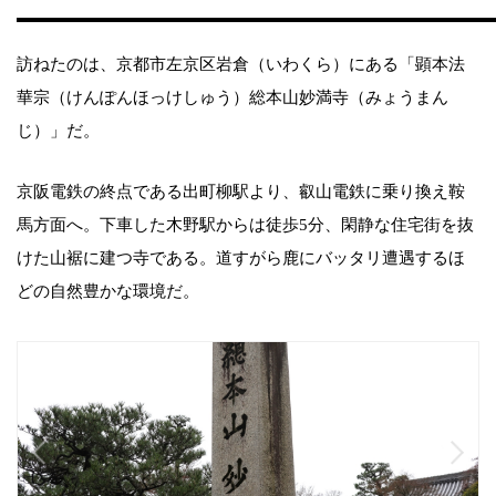
訪ねたのは、京都市左京区岩倉（いわくら）にある「顕本法
華宗（けんぽんほっけしゅう）総本山妙満寺（みょうまん
じ）」だ。
京阪電鉄の終点である出町柳駅より、叡山電鉄に乗り換え鞍
馬方面へ。下車した木野駅からは徒歩5分、閑静な住宅街を抜
けた山裾に建つ寺である。道すがら鹿にバッタリ遭遇するほ
どの自然豊かな環境だ。