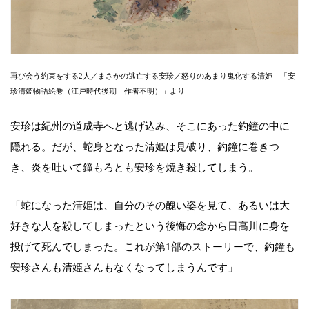
再び会う約束をする2人／まさかの逃亡する安珍／怒りのあまり鬼化する清姫 「安
珍清姫物語絵巻（江戸時代後期 作者不明）」より
安珍は紀州の道成寺へと逃げ込み、そこにあった釣鐘の中に
隠れる。だが、蛇身となった清姫は見破り、釣鐘に巻きつ
き、炎を吐いて鐘もろとも安珍を焼き殺してしまう。
「蛇になった清姫は、自分のその醜い姿を見て、あるいは大
好きな人を殺してしまったという後悔の念から日高川に身を
投げて死んでしまった。これが第1部のストーリーで、釣鐘も
安珍さんも清姫さんもなくなってしまうんです」