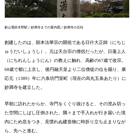
叡山電鉄木野駅／妙満寺までの案内図／妙満寺の石柱
創建したのは、顕本法華宗の開祖である日什大正師（にちじ
ゅうだいしょうし）。元は天台宗の僧侶だったが、日蓮上人
（にちれんしょうにん）の教えに触れ、高齢の67歳で改宗。
68歳で都に上京し、後円融天皇より二位僧徒の位を賜り、康
応元（1389）年に六条坊門室町（現在の烏丸五条あたり）に
妙満寺を建立した。
早朝に訪れたからか、寺門をくぐり抜けると、その澄み切っ
た空間にしばし圧倒された。隅々まで手入れが行き届いた境
内にため息をつき、見慣れぬ建造物に時折り立ち止まりなが
ら、先へと進む。