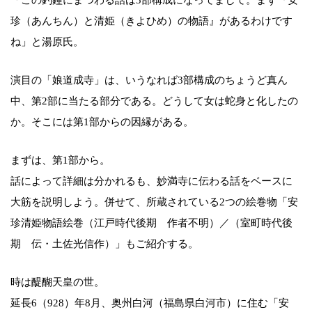
「この釣鐘にまつわる話は3部構成になってまして。まず『安
珍（あんちん）と清姫（きよひめ）の物語』があるわけです
ね」と湯原氏。
演目の「娘道成寺」は、いうなれば3部構成のちょうど真ん
中、第2部に当たる部分である。どうして女は蛇身と化したの
か。そこには第1部からの因縁がある。
まずは、第1部から。
話によって詳細は分かれるも、妙満寺に伝わる話をベースに
大筋を説明しよう。併せて、所蔵されている2つの絵巻物「安
珍清姫物語絵巻（江戸時代後期 作者不明）／（室町時代後
期 伝・土佐光信作）」もご紹介する。
時は醍醐天皇の世。
延長6（928）年8月、奥州白河（福島県白河市）に住む「安