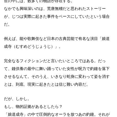
世の中には、数多くの物語が存在する。
なかでも興味深いのは、荒唐無稽だと思われたストーリー
が、じつは実際に起きた事件をベースにしていたという場合
だ。
例えば、能や歌舞伎など日本の古典芸能で有名な演目「娘道
成寺（むすめどうじょうじ）」。
完全なるフィクションだと言いたいところではある。だっ
て、鐘供養の最中に舞い踊っていた女性が呪力で釣鐘を落下
させるなんて。そのうえ、いきなり蛇身に変わって姿を消す
とは、到底、現実に起きたとは信じ難い内容だ。
だが、しかし。
もし、物的証拠があるとしたら？
「娘道成寺」の中で圧倒的なオーラを放つあの釣鐘。それが