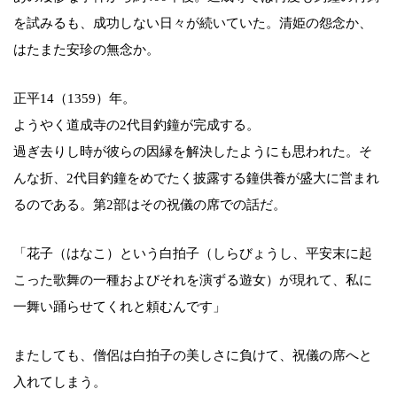
を試みるも、成功しない日々が続いていた。清姫の怨念か、
はたまた安珍の無念か。
正平14（1359）年。
ようやく道成寺の2代目釣鐘が完成する。
過ぎ去りし時が彼らの因縁を解決したようにも思われた。そ
んな折、2代目釣鐘をめでたく披露する鐘供養が盛大に営まれ
るのである。第2部はその祝儀の席での話だ。
「花子（はなこ）という白拍子（しらびょうし、平安末に起
こった歌舞の一種およびそれを演ずる遊女）が現れて、私に
一舞い踊らせてくれと頼むんです」
またしても、僧侶は白拍子の美しさに負けて、祝儀の席へと
入れてしまう。