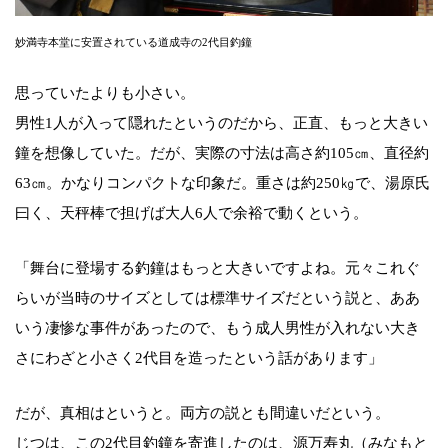
妙満寺本堂に安置されている道成寺の2代目釣鐘
思っていたよりも小さい。
男性1人が入って隠れたというのだから、正直、もっと大きい
鐘を想像していた。だが、実際の寸法は高さ約105㎝、直径約
63㎝。かなりコンパクトな印象だ。重さは約250㎏で、湯原氏
曰く、天秤棒で担げば大人6人で余裕で動くという。
「舞台に登場する釣鐘はもっと大きいですよね。元々これぐ
らいが当時のサイズとしては標準サイズだという説と、ああ
いう凄惨な事件があったので、もう成人男性が入れない大き
さにわざと小さく2代目を造ったという話があります」
だが、真相はというと。両方の説とも間違いだという。
じつは、この2代目釣鐘を寄進したのは、源万寿丸（みなもと