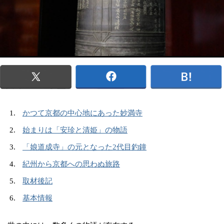
かつて京都の中心地にあった妙満寺
始まりは「安珍と清姫」の物語
「娘道成寺」の元となった2代目釣鐘
紀州から京都への思わぬ旅路
取材後記
基本情報