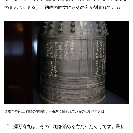
のまんじゅまる）。釣鐘の銘文にもその名が刻まれている。
道成寺の2代目釣鐘の左側面。一番左に刻まれているのは制作年月日
「（源万寿丸は）その土地を治める方だったそうです。最初