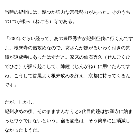
当時の紀州には、幾つか強力な宗教勢力があった。そのうち
の1つが根来（ねごろ）寺である。
「200年ぐらい経って、あの豊臣秀吉が紀州征伐に行くんです
よ。根来寺の僧攻めなので、坊さんが嫌がるいわく付きの釣
鐘が道成寺にあったはずだと。家来の仙石秀久（せんごくひ
でひさ）が掘り起こして、陣鐘（じんがね）に用いたんです
ね。こうして首尾よく根来攻めを終え、京都に持ってくるん
です」
だが、しかし。
紀州攻めの後、そのまますんなりと2代目釣鐘は妙満寺に納ま
ったワケではないという。宿る怨念は、そう簡単には消滅し
なかったようだ。