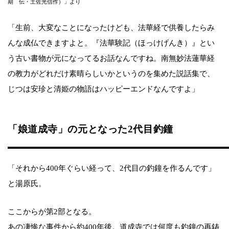
期 伝・土佐光信作）」より
「生前、大変なことになったけども、法華経で供養したらみ
んな成仏できますよと。『法華験記（ほっけげんき）』とい
う古い書物が元になってるお話なんですね。南無妙法蓮華経
の教力がどれだけ素晴らしいかというのを集めた説話集で、
じつは安珍と清姫の物語はハッピーエンドなんですよ」
「娘道成寺」の元となった2代目釣鐘
「それから400年ぐらい経って、2代目の釣鐘を作るんです」
と湯原氏。
ここからが第2部となる。
あの凄惨な事件から約400年後。道成寺では何度も釣鐘の再鋳