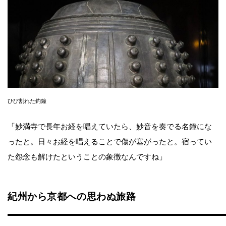
ひび割れた釣鐘
「妙満寺で長年お経を唱えていたら、妙音を奏でる名鐘にな
ったと。日々お経を唱えることで傷が塞がったと。宿ってい
た怨念も解けたということの象徴なんですね」
紀州から京都への思わぬ旅路