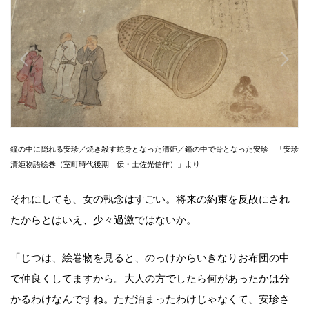
鐘の中に隠れる安珍／焼き殺す蛇身となった清姫／鐘の中で骨となった安珍 「安珍
清姫物語絵巻（室町時代後期 伝・土佐光信作）」より
それにしても、女の執念はすごい。将来の約束を反故にされ
たからとはいえ、少々過激ではないか。
「じつは、絵巻物を見ると、のっけからいきなりお布団の中
で仲良くしてますから。大人の方でしたら何があったかは分
かるわけなんですね。ただ泊まったわけじゃなくて、安珍さ