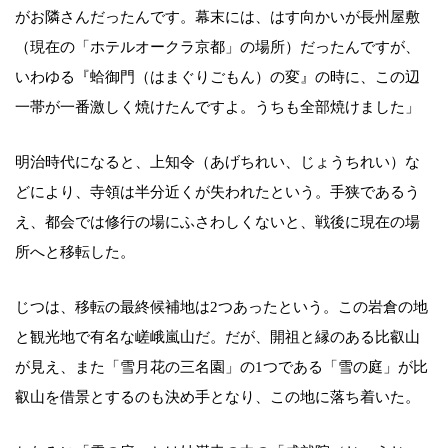
がお隣さんだったんです。幕末には、はす向かいが長州屋敷
（現在の「ホテルオークラ京都」の場所）だったんですが、
いわゆる『蛤御門（はまぐりごもん）の変』の時に、この辺
一帯が一番激しく焼けたんですよ。うちも全部焼けました」
明治時代になると、上知令（あげちれい、じょうちれい）な
どにより、寺領は半分近くが失われたという。手狭であるう
え、都会では修行の場にふさわしくないと、戦後に現在の場
所へと移転した。
じつは、移転の最終候補地は2つあったという。この岩倉の地
と観光地で有名な嵯峨嵐山だ。だが、開祖と縁のある比叡山
が見え、また「雪月花の三名園」の1つである「雪の庭」が比
叡山を借景とするのも決め手となり、この地に落ち着いた。