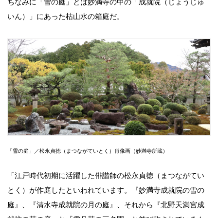
ちなみに「雪の庭」とは妙満寺の中の「成就院（じょうじゅ
いん）」にあった枯山水の箱庭だ。
「雪の庭」／松永貞徳（まつながていとく）肖像画（妙満寺所蔵）
「江戸時代初期に活躍した俳諧師の松永貞徳（まつながてい
とく）が作庭したといわれています。『妙満寺成就院の雪の
庭』、『清水寺成就院の月の庭』、それから『北野天満宮成