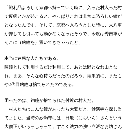
「戦利品よろしく京都へ持っていく時に、入った村入った村
で疫病とかが起こると。やっぱりこれは非常に恐ろしい鐘だ
となったんです。そして、京都へ入ろうとした時に、大八車
が押しても引いても動かなくなったそうで、今度は秀吉軍が
そこに（釣鐘を）置いてきちゃったと」
本当に迷惑な人たちである。
陣鐘として利用するだけ利用して、あとは野となれ山とな
れ。まあ、そんな心持ちだったのだろう。結果的に、またも
や2代目釣鐘は捨てられたのである。
困ったのは、釣鐘が捨てられた付近の村人だ。
「村人たちはこんな鐘があったら大変だと、妙満寺を探し当
てました。当時の妙満寺には、日殷（にちいん）さんという
大僧正がいらっしゃって。すごく法力の強い立派なお坊さん