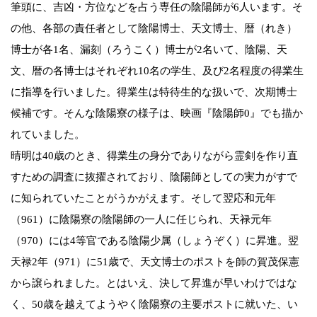
筆頭に、吉凶・方位などを占う専任の陰陽師が6人います。そ
の他、各部の責任者として陰陽博士、天文博士、暦（れき）
博士が各1名、漏刻（ろうこく）博士が2名いて、陰陽、天
文、暦の各博士はそれぞれ10名の学生、及び2名程度の得業生
に指導を行いました。得業生は特待生的な扱いで、次期博士
候補です。そんな陰陽寮の様子は、映画『陰陽師0』でも描か
れていました。
晴明は40歳のとき、得業生の身分でありながら霊剣を作り直
すための調査に抜擢されており、陰陽師としての実力がすで
に知られていたことがうかがえます。そして翌応和元年
（961）に陰陽寮の陰陽師の一人に任じられ、天禄元年
（970）には4等官である陰陽少属（しょうぞく）に昇進。翌
天禄2年（971）に51歳で、天文博士のポストを師の賀茂保憲
から譲られました。とはいえ、決して昇進が早いわけではな
く、50歳を越えてようやく陰陽寮の主要ポストに就いた、い