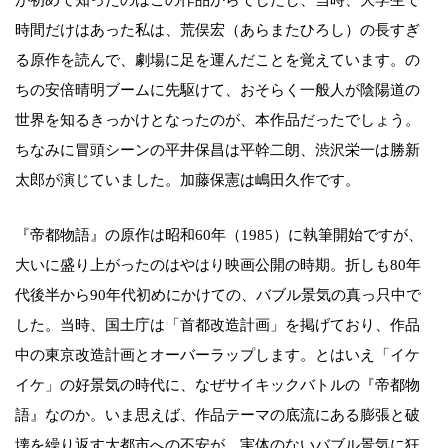
時間だけはあった私は、荒俣宏（あらまたひろし）の長すぎ
る原作を読んで、劇場に足を運んだことを覚えています。の
ちの安倍晴明ブームに先駆けて、おそらく一般人が陰陽道の
世界を知るきっかけとなったのが、本作品だったでしょう。
ちなみに冒頭シーンの平井保昌は平幹二朗、渋沢栄一は勝新
太郎が演じていました。加藤保憲は嶋田久作です。
『帝都物語』の原作は昭和60年（1985）に執筆開始ですが、
大いに盛り上がったのはやはり映画公開の時期。折しも80年
代後半から90年代初めにかけての、バブル景気の真っ只中で
した。当時、国土庁は「首都改造計画」を掲げており、作品
中の東京改造計画とオーバーラップします。とはいえ「イケ
イケ」の好景気の時代に、なぜサイキックバトルの『帝都物
語』なのか。いま思えば、作品テーマの底流にある膨張と破
壊を繰り返す大都市への不安が、実体のないバブル景気に狂