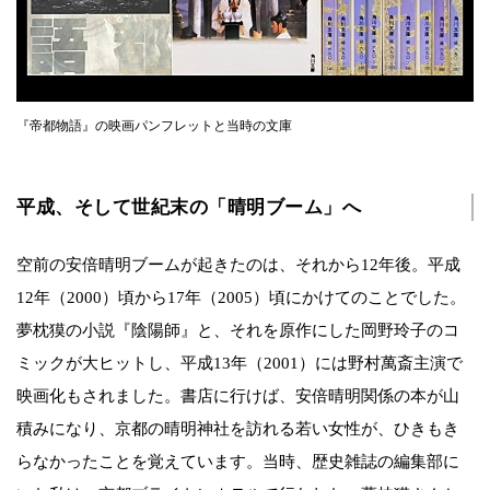
『帝都物語』の映画パンフレットと当時の文庫
平成、そして世紀末の「晴明ブーム」へ
空前の安倍晴明ブームが起きたのは、それから12年後。平成
12年（2000）頃から17年（2005）頃にかけてのことでした。
夢枕獏の小説『陰陽師』と、それを原作にした岡野玲子のコ
ミックが大ヒットし、平成13年（2001）には野村萬斎主演で
映画化もされました。書店に行けば、安倍晴明関係の本が山
積みになり、京都の晴明神社を訪れる若い女性が、ひきもき
らなかったことを覚えています。当時、歴史雑誌の編集部に