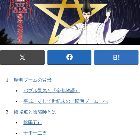
晴明ブームの背景
バブル景気と『帝都物語』
平成、そして世紀末の「晴明ブーム」へ
陰陽道と陰陽師とは
陰陽五行
十干十二支