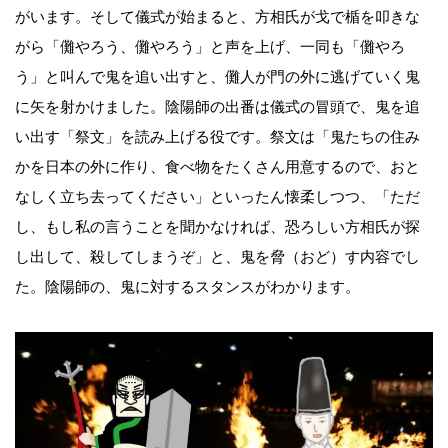
がいます。そして儀式が始まると、方相氏が戈で楯を叩きな
がら「儺やろう、儺やろう」と声を上げ、一同も「儺やろ
う」と叫んで鬼を追い出すと、儺人が門の外に逃げていく鬼
に矢を射かけました。陰陽師の出番は儀式の冒頭で、鬼を追
い出す「祭文」を読み上げる役です。祭文は「鬼たちの住み
かを日本の外に作り、食べ物をたくさん用意するので、おと
なしく立ち去ってください」といったん懐柔しつつ、「ただ
し、もし私の言うことを聞かなければ、恐ろしい方相氏が探
し出して、殺してしまうぞ」と、鬼を脅（おど）す内容でし
た。陰陽師の、鬼に対するスタンスがわかります。