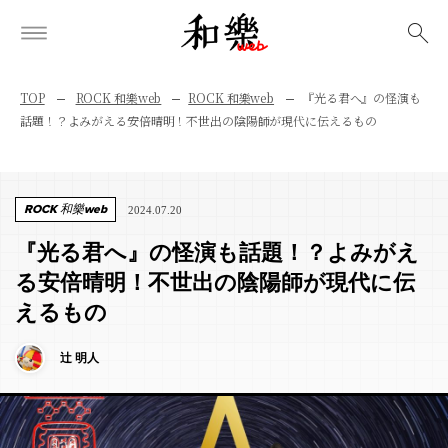
検索
TOP
ROCK 和樂web
ROCK 和樂web
『光る君へ』の怪演も
話題！？よみがえる安倍晴明！不世出の陰陽師が現代に伝えるもの
ROCK 和樂web
2024.07.20
『光る君へ』の怪演も話題！？よみがえ
る安倍晴明！不世出の陰陽師が現代に伝
えるもの
辻 明人