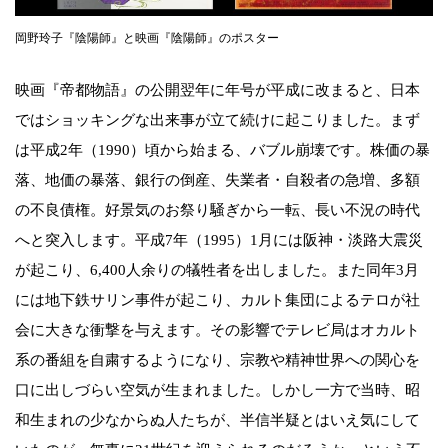
岡野玲子『陰陽師』と映画『陰陽師』のポスター
映画『帝都物語』の公開翌年に年号が平成に改まると、日本
ではショッキングな出来事が立て続けに起こりました。まず
は平成2年（1990）頃から始まる、バブル崩壊です。株価の暴
落、地価の暴落、銀行の倒産、失業者・自殺者の急増、多額
の不良債権。好景気のお祭り騒ぎから一転、長い不況の時代
へと突入します。平成7年（1995）1月には阪神・淡路大震災
が起こり、6,400人余りの犠牲者を出しました。また同年3月
には地下鉄サリン事件が起こり、カルト集団によるテロが社
会に大きな衝撃を与えます。その影響でテレビ局はオカルト
系の番組を自粛するようになり、宗教や精神世界への関心を
口に出しづらい空気が生まれました。しかし一方で当時、昭
和生まれの少なからぬ人たちが、半信半疑とはいえ気にして