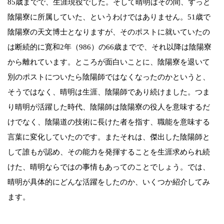
85歳までで、生涯現役でした。そして晴明はその間、ずっと
陰陽寮に所属していた、というわけではありません。51歳で
陰陽寮の天文博士となりますが、そのポストに就いていたの
は断続的に寛和2年（986）の66歳までで、それ以降は陰陽寮
から離れています。ところが面白いことに、陰陽寮を退いて
別のポストについたら陰陽師ではなくなったのかというと、
そうではなく、晴明は生涯、陰陽師であり続けました。つま
り晴明が活躍した時代、陰陽師は陰陽寮の役人を意味するだ
けでなく、陰陽道の技術に長けた者を指す、職能を意味する
言葉に変化していたのです。またそれは、傑出した陰陽師と
して誰もが認め、その能力を発揮することを生涯求められ続
けた、晴明ならではの事情もあってのことでしょう。では、
晴明が具体的にどんな活躍をしたのか、いくつか紹介してみ
ます。