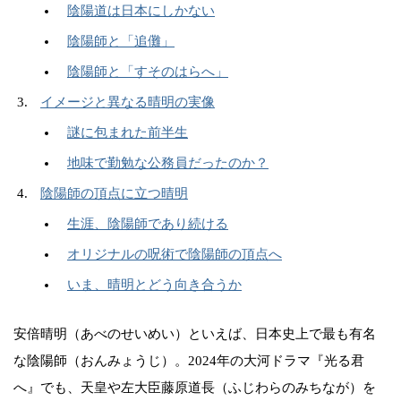
陰陽道は日本にしかない
陰陽師と「追儺」
陰陽師と「すそのはらへ」
イメージと異なる晴明の実像
謎に包まれた前半生
地味で勤勉な公務員だったのか？
陰陽師の頂点に立つ晴明
生涯、陰陽師であり続ける
オリジナルの呪術で陰陽師の頂点へ
いま、晴明とどう向き合うか
安倍晴明（あべのせいめい）といえば、日本史上で最も有名
な陰陽師（おんみょうじ）。2024年の大河ドラマ『光る君
へ』でも、天皇や左大臣藤原道長（ふじわらのみちなが）を