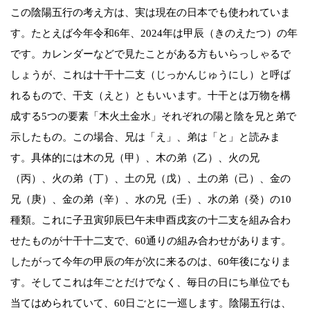
この陰陽五行の考え方は、実は現在の日本でも使われていま
す。たとえば今年令和6年、2024年は甲辰（きのえたつ）の年
です。カレンダーなどで見たことがある方もいらっしゃるで
しょうが、これは十干十二支（じっかんじゅうにし）と呼ば
れるもので、干支（えと）ともいいます。十干とは万物を構
成する5つの要素「木火土金水」それぞれの陽と陰を兄と弟で
示したもの。この場合、兄は「え」、弟は「と」と読みま
す。具体的には木の兄（甲）、木の弟（乙）、火の兄
（丙）、火の弟（丁）、土の兄（戊）、土の弟（己）、金の
兄（庚）、金の弟（辛）、水の兄（壬）、水の弟（癸）の10
種類。これに子丑寅卯辰巳午未申酉戌亥の十二支を組み合わ
せたものが十干十二支で、60通りの組み合わせがあります。
したがって今年の甲辰の年が次に来るのは、60年後になりま
す。そしてこれは年ごとだけでなく、毎日の日にち単位でも
当てはめられていて、60日ごとに一巡します。陰陽五行は、