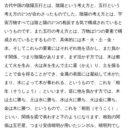
古代中国の陰陽五行とは、陰陽という考え方と、五行という
考え方の2つが合わさったものでした。陰陽の考え方とは、宇
宙万物すべては陰と陽の2つの相反する気で構成されていると
いうものです。また五行の考え方とは、万物は5つの要素で構
成されているとするもので、具体的には木・火・土・金・
水。そしてこれらの要素にはそれぞれ他を活かし、また負か
す関係、つまり陰陽があります。まず活かす方では、木は燃
えて火を生み、火は灰を生んで土に還（かえ）り、土を掘る
ことで金を得ることができ、金属の表面には凝結して水がた
まり、水によって木が養われる、というもので、これを「相
生（そうしょう）」といいます。逆に他を負かす方では、木
は土に勝ち、土は水に勝ち、水は火に勝ち、火は金に勝ち、
金は木に勝つ、というもので、これを「相剋（そうこく）」
といい、関係を図で表わすと下のようになります。相剋の関
係は五芒星、つまり安倍晴明が用いたシンボル、晴明判でし