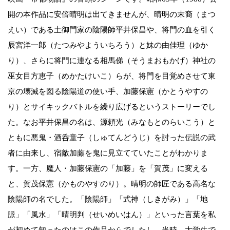
開の本作品に安倍晴明は出てきませんが、晴明の末裔（まつ
えい）である土御門家の陰陽師平井保昌や、将門の血を引く
辰宮洋一郎（たつみやよういちろう）と妹の由佳理（ゆか
り）、さらに将門に連なる相馬俤（そうまおもかげ）神社の
巫女目方恵子（めかたけいこ）らが、将門を目覚めさせて東
京の壊滅を図る陰陽道の使い手、加藤保憲（かとうやすの
り）とサイキックバトルを繰り広げるというストーリーでし
た。なお平井保昌の名は、源頼光（みなもとのらいこう）と
ともに悪鬼・酒呑童子（しゅてんどうじ）を討った伝説の武
者に由来し、宿敵加藤を鬼に見立てていたことがわかりま
す。一方、魔人・加藤保憲の「加藤」を「賀茂」に変える
と、賀茂保憲（かものやすのり）。晴明の師匠である高名な
陰陽師の名でした。「陰陽師」「式神（しきがみ）」「地
脈」「風水」「晴明判（せいめいはん）」といった言葉を私
が初めて知ったのはこの作品からでしたし、当時、大学生で