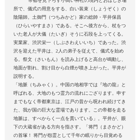
帝都を見下ろす小高い神社の境内とおぼしき場
所で、儀式の用意をする、白い装束（しょうぞく）の
陰陽師。土御門（つちみかど）家の総帥・平井保昌
（ひらいやすまさ）である。そこへ後方から、杖をつ
いた老人が大儀（たいぎ）そうに石段を上ってくる。
実業家、渋沢栄一（しぶさわえいいち）であった。渋
沢を迎えた平井は、2人の弟子を従えて、儀式を始め
る。祭文（さいもん）を読み上げると高台が鳴動し、
地面が割れ、割け目から白煙が噴き上がった。平井が
説明する。
「地脈（ちみゃく）。中国の地相学では『地の龍』と
呼ばれる、大地のもつ霊力の流れにござります。申す
までもなく帝都東京は、江戸の昔から呪われ続けてき
た、我が国の巨大な霊場であります。この帝都を走る
地脈は、すべからく一点を貫いている」。平井が、眼
下の大蔵省がある方向を指さす。「将門（まさかど）
の首塚！ 将門が怨霊として千年の眠りから目覚める