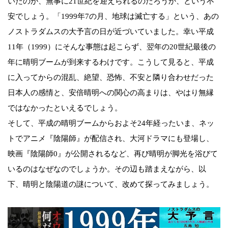
いたのが、無事に21世紀を迎えられるのだろうか、という不
安でしょう。「1999年7の月、地球は滅亡する」という、あの
ノストラダムスの大予言の日が近づいていました。幸い平成
11年（1999）にそんな事態は起こらず、翌年の20世紀最後の
年に晴明ブームが到来するわけです。こうして見ると、平成
に入ってからの混乱、絶望、恐怖、不安と隣り合わせだった
日本人の感情と、安倍晴明への関心の高まりは、やはり無縁
ではなかったといえるでしょう。
そして、平成の晴明ブームからおよそ24年経ったいま、ネッ
トでアニメ『陰陽師』が配信され、大河ドラマにも登場し、
映画『陰陽師0』が公開されるなど、再び晴明が脚光を浴びて
いるのはなぜなのでしょうか。その辺も踏まえながら、以
下、晴明と陰陽道の謎について、改めて探ってみましょう。