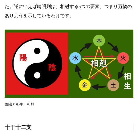
た。逆にいえば晴明判は、相剋する5つの要素、つまり万物の
ありようを示しているわけです。
陰陽と相生・相剋
十干十二支