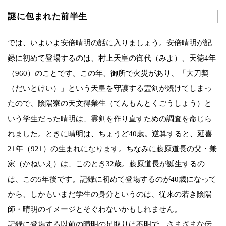
謎に包まれた前半生
では、いよいよ安倍晴明の話に入りましょう。安倍晴明が記
録に初めて登場するのは、村上天皇の御代（みよ）、天徳4年
（960）のことです。この年、御所で火災があり、「大刀契
（だいとけい）」という天皇を守護する霊剣が焼けてしまっ
たので、陰陽寮の天文得業生（てんもんとくごうしょう）と
いう学生だった晴明は、霊剣を作り直すための調査を命じら
れました。ときに晴明は、ちょうど40歳。逆算すると、延喜
21年（921）の生まれになります。ちなみに藤原道長の父・兼
家（かねいえ）は、このとき32歳。藤原道長が誕生するの
は、この5年後です。記録に初めて登場するのが40歳になって
から、しかもいまだ学生の身分というのは、従来の若き陰陽
師・晴明のイメージとそぐわないかもしれません。
記録に登場する以前の晴明の足取りは不明で、さまざまな伝