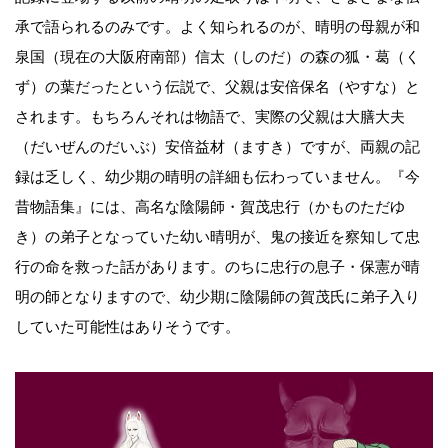
承で語られるのみです。よく知られるのが、晴明の母親が和
泉国（現在の大阪府南部）信太（しのだ）の森の狐・葛（く
ず）の葉だったという伝説で、父親は安倍保名（やすな）と
されます。もちろんそれは物語で、実際の父親は大膳大夫
（だいぜんのだいぶ）安倍益材（ますき）ですが、両親の記
録は乏しく、幼少期の晴明の詳細も伝わっていません。『今
昔物語集』には、高名な陰陽師・賀茂忠行（かものただゆ
き）の弟子となっていた幼い晴明が、鬼の接近を察知して忠
行の命を救った話があります。のちに忠行の息子・保憲が晴
明の師となりますので、幼少期に陰陽師の賀茂氏に弟子入り
していた可能性はありそうです。