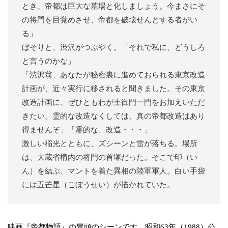
とき、帝都は巨大な墓場と化しましょう。今まさにそ
の将門を目覚めさせ、帝都を破壊せんとする者がい
る」
ぼそりと、渋沢がつぶやく。「それで私に、どうしろ
と言うのかな」
「渋沢翁、あなたが秘密裏に進めておられる東京改造
計画が、近々実行に移されると聞きました。その東京
改造計画に、ぜひともわが土御門一門をお加えいただ
きたい。霊的な改造なくしては、真の帝都改造はあり
得ませんぞ」「霊的な、改造・・・」
激しい稲光とともに、ズシーンと雷が落ちる。場所
は、大蔵省構内の将門の首塚だった。そこで印（い
ん）を結ぶ、マントを着た異相の陸軍軍人。白い手袋
には五芒星（ごぼうせい）が描かれていた。
映画『帝都物語』の冒頭のシーンです。昭和63年（1988）公