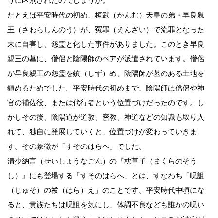
うに区別されたのでしょうか。
たとえば平安時代の初め、桓武（かんむ）天皇の弟・早良親
王（さわらしんのう）が、冤罪（えんざい）で流罪となった
末に自害し、怨霊と化した事件がありました。このとき早良
親王の墓に、僧侶と陰陽師のペアが派遣されています。僧侶
が早良親王の怨霊を鎮（しず）め、陰陽師が墓のある土地を
鎮めるためでした。平安時代の初めまで、陰陽師は僧侶や神
官の補佐役、または代行者という位置づけだったのです。し
かしその後、陰陽道が道教、密教、神道などの知識も取り入
れて、独自に発展していくと、位置づけが変わっていきま
す。その象徴が「すそのはらへ」でした。
清少納言（せいしょうなごん）の『枕草子（まくらのそう
し）』にも登場する「すそのはらへ」とは、すなわち「呪詛
（じゅそ）の祓（はら）え」のことです。平安時代中頃にな
ると、貴族たちは呪詛を気にし、体調不良なども誰かの呪い