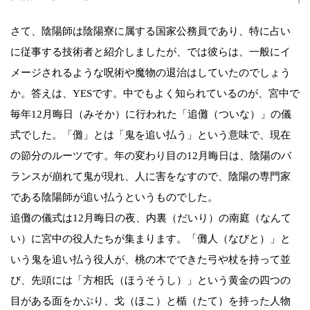
さて、陰陽師は陰陽寮に属する国家公務員であり、特に占い
に従事する技術者と紹介しましたが、では彼らは、一般にイ
メージされるような呪術や魔物の退治はしていたのでしょう
か。答えは、YESです。中でもよく知られているのが、宮中で
毎年12月晦日（みそか）に行われた「追儺（ついな）」の儀
式でした。「儺」とは「鬼を追い払う」という意味で、現在
の節分のルーツです。年の変わり目の12月晦日は、陰陽のバ
ランスが崩れて鬼が現れ、人に害をなすので、陰陽の専門家
である陰陽師が追い払うというものでした。
追儺の儀式は12月晦日の夜、内裏（だいり）の南庭（なんて
い）に宮中の役人たちが集まります。「儺人（なびと）」と
いう鬼を追い払う役人が、桃の木でできた弓や杖を持って並
び、先頭には「方相氏（ほうそうし）」という黄金の四つの
目がある面をかぶり、戈（ほこ）と楯（たて）を持った人物