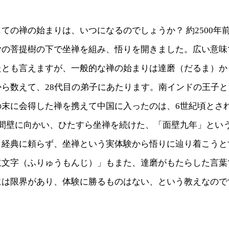
ての禅の始まりは、いつになるのでしょうか？ 約2500年
ヤの菩提樹の下で坐禅を組み、悟りを開きました。広い意味
たとも言えますが、一般的な禅の始まりは達磨（だるま）か
から数えて、28代目の弟子にあたります。南インドの王子
の末に会得した禅を携えて中国に入ったのは、6世紀頃とさ
の間壁に向かい、ひたすら坐禅を続けた、「面壁九年」とい
。経典に頼らず、坐禅という実体験から悟りに辿り着こうと
立文字（ふりゅうもんじ）」もまた、達磨がもたらした言葉
には限界があり、体験に勝るものはない、という教えなので