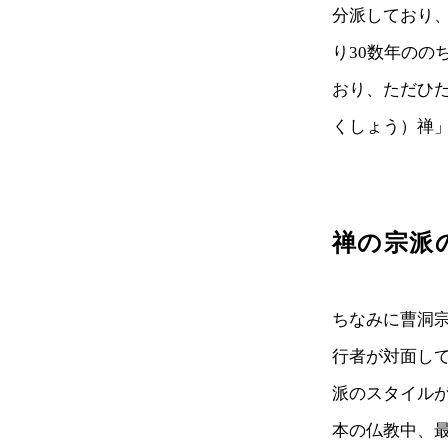
分派しており
り30数年の
おり、ただひ
くしょう）禅
禅の宗派
ちなみに曹洞
行者が対面し
派のスタイル
本の仏教中、