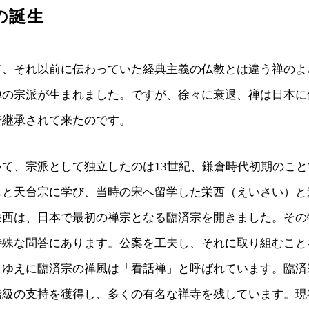
の誕生
て、それ以前に伝わっていた経典主義の仏教とは違う禅のよ
禅の宗派が生まれました。ですが、徐々に衰退、禅は日本に
で継承されて来たのです。
いて、宗派として独立したのは13世紀、鎌倉時代初期のこ
もと天台宗に学び、当時の宋へ留学した栄西（えいさい）と
栄西は、日本で最初の禅宗となる臨済宗を開きました。その
特殊な問答にあります。公案を工夫し、それに取り組むこと
、ゆえに臨済宗の禅風は「看話禅」と呼ばれています。臨済
階級の支持を獲得し、多くの有名な禅寺を残しています。現