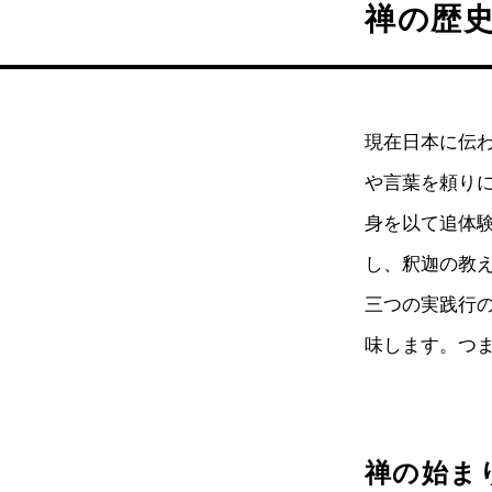
禅の歴
現在日本に伝
や言葉を頼り
身を以て追体
し、釈迦の教
三つの実践行
味します。つ
禅の始ま