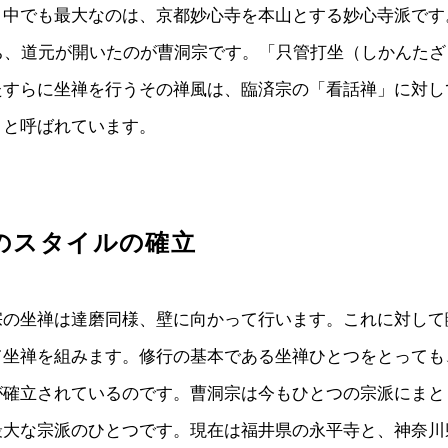
、中でも最大なのは、京都妙心寺を本山とする妙心寺派です
のち、道元が開いたのが曹洞宗です。「只管打坐（しかんた
たすらに坐禅を行うその禅風は、臨済宗の「看話禅」に対し
」と呼ばれています。
のスタイルの確立
宗の坐禅は達磨同様、壁に向かって行います。これに対して
て坐禅を組みます。修行の基本である坐禅ひとつをとっても
が確立されているのです。曹洞宗は今もひとつの宗派にまと
最大な宗派のひとつです。現在は福井県の永平寺と、神奈川