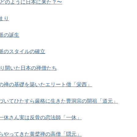
どのように日本に来た？〜
まり
派の誕生
派のスタイルの確立
り開いた日本の禅僧たち
の禅の基礎を築いたエリート僧「栄西」
づいてひたすら厳格に生きた曹洞宗の開祖「道元」
一休さん実は反骨の恋法師「一休」
らやってきた黄檗禅の高僧「隠元」