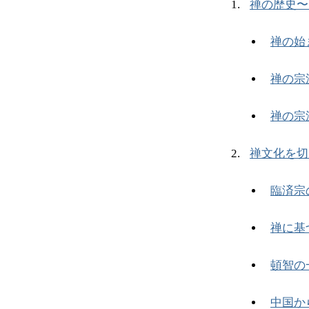
禅の歴史〜
禅の始
禅の宗
禅の宗
禅文化を切
臨済宗
禅に基
頓智の
中国か