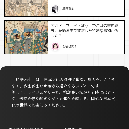
黒田直美
大河ドラマ「べらぼう」で注目の吉原遊
郭。花魁道中で披露した特別な着物があ
った？
瓦谷登貴子
「和樂web」は、日本文化の多様で奥深い魅力をわかりや
すく、さまざまな角度から紹介するメディアです。
美しく、ラグジュアリーで、格調高いながらも時にはロッ
ク。伝統を守り継ぎながらも進化を続ける、幽遠な日本文
化の世界をお楽しみください。