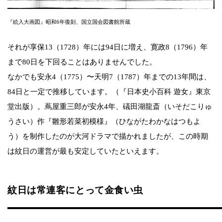
『絵入大画図』昭和6年復刻、国立国会図書館所蔵
それが享保13（1728）年には94日に増え、寛政8（1796）年
まで80日を下回ることはありませんでした。
なかでも安永4（1775）〜天明7（1787）年までの13年間は、
84日と一定で推移しています。（『日本史小百科 遊女』東京
堂出版）。蔦屋重三郎が安永4年、礒田湖龍斎（いそだこりゅ
うさい）作『雛形若菜初模様』（ひながたわかなはつもよ
う）を制作したのが大河ドラマで描かれましたが、この時期
は紋日の運営が最も安定していたといえます。
紋日は常連客にとって金食い虫