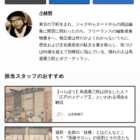
小林明
東京の下町生まれ。ジャズやらヌードやらの雑誌編
集に闇雲に関わったのち、フリーランスの編集者兼
物書きへ。独立後は何だかよくわからないうちに、
歴史および文化風俗史の駄文を書き散らし、気づけ
ば60歳を超えて頚椎症に悩んでいる。憧れの人は蔦
屋重三郎とボブ・ディラン。
担当スタッフのおすすめ
【べらぼう】蔦屋重三郎は何をした人？
「江戸のメディア王」といわれる理由を
解説
山見美穂子
遊郭・吉原の「妓楼」とはどんなとこ
ろ？ 〝高級サロン〟の役割とその主たち