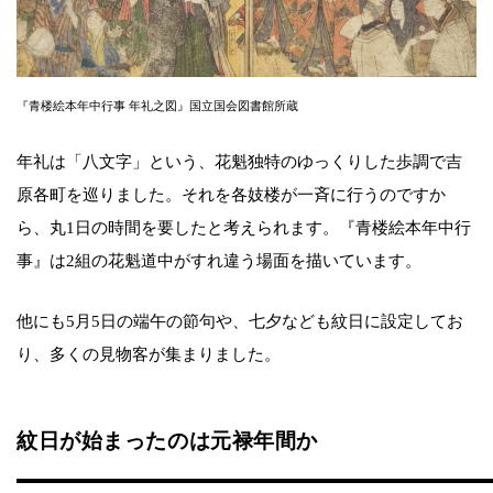
『青楼絵本年中行事 年礼之図』国立国会図書館所蔵
年礼は「八文字」という、花魁独特のゆっくりした歩調で吉
原各町を巡りました。それを各妓楼が一斉に行うのですか
ら、丸1日の時間を要したと考えられます。『青楼絵本年中行
事』は2組の花魁道中がすれ違う場面を描いています。
他にも5月5日の端午の節句や、七夕なども紋日に設定してお
り、多くの見物客が集まりました。
紋日が始まったのは元禄年間か