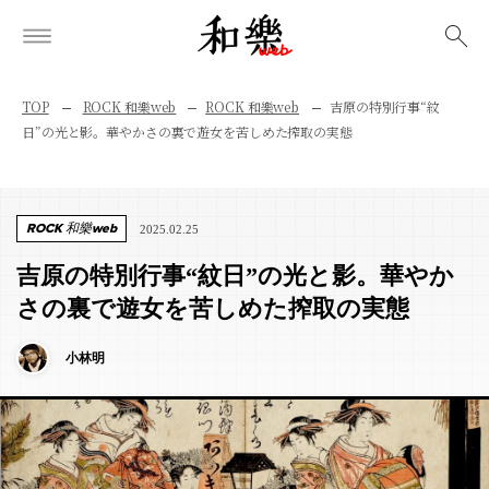
検索
TOP
ROCK 和樂web
ROCK 和樂web
吉原の特別行事“紋
日”の光と影。華やかさの裏で遊女を苦しめた搾取の実態
ROCK 和樂web
2025.02.25
吉原の特別行事“紋日”の光と影。華やか
さの裏で遊女を苦しめた搾取の実態
小林明