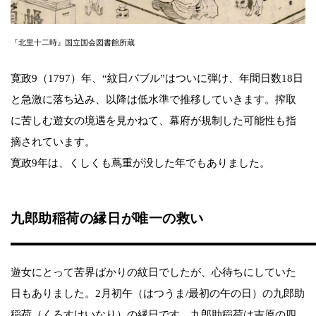
『北里十二時』国立国会図書館所蔵
寛政9（1797）年、“紋日バブル”はついに弾け、年間日数18日
と急激に落ち込み、以降は低水準で推移していきます。搾取
に苦しむ遊女の境遇を見かねて、幕府が規制した可能性も指
摘されています。
寛政9年は、くしくも蔦重が没した年でもありました。
九郎助稲荷の縁日が唯一の救い
遊女にとって苦界ばかりの紋日でしたが、心待ちにしていた
日もありました。2月初午（はつうま/最初の午の日）の九郎助
稲荷（くろすけいなり）の縁日です。九郎助稲荷は吉原の四