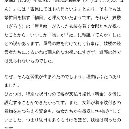
享保5（1720）年成立の『洞房語園異本（どうぼうごえんいほ
ん）』には「吉原にてはもの日といふ」とあり、そもそもは
繁忙日を指す「物日」と呼んでいたようです。それが、妓楼
（ぎろう）の「屋号紋」が入った衣装を着て女郎たちが祝っ
たことから、いつしか「物」が「紋」に転訛（てんか）した
との説があります。屋号の紋を付けて行う行事は、妓楼の経
営者たちによるいわば個人的なお祝いにすぎず、遊郭の外で
は見られないものでした。
なぜ、そんな習慣が生まれたのでしょう。理由はふたつあり
ました。
ひとつは、特別な祝日なので客が支払う揚代（料金）を倍に
設定することができたからです。また、女郎が着る紋付きの
着物をあつらえる資金も、彼女たちから徴収し“中抜き”して
いました。つまり紋日を多くもうけるほど、妓楼は潤ったの
です。