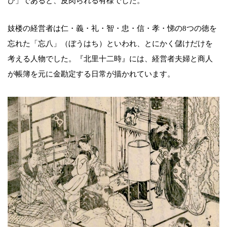
び」であると、皮肉られる有様でした。
妓楼の経営者は仁・義・礼・智・忠・信・孝・悌の8つの徳を
忘れた「忘八」（ぼうはち）といわれ、とにかく儲けだけを
考える人物でした。『北里十二時』には、経営者夫婦と商人
が帳簿を元に金勘定する日常が描かれています。