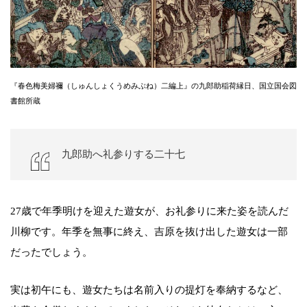
『春色梅美婦禰（しゅんしょくうめみぶね）二編上』の九郎助稲荷縁日、国立国会図
書館所蔵
九郎助へ礼参りする二十七
27歳で年季明けを迎えた遊女が、お礼参りに来た姿を読んだ
川柳です。年季を無事に終え、吉原を抜け出した遊女は一部
だったでしょう。
実は初午にも、遊女たちは名前入りの提灯を奉納するなど、