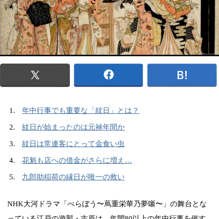
年中行事でも重要な「紋日」とは？
紋日が始まったのは元禄年間か
紋日は常連客にとって金食い虫
花魁も店への借金がさらに増え…
九郎助稲荷の縁日が唯一の救い
NHK大河ドラマ「べらぼう〜蔦重栄華乃夢噺〜」の舞台とな
っている江戸の遊郭・吉原は、年間80以上の年中行事を催す