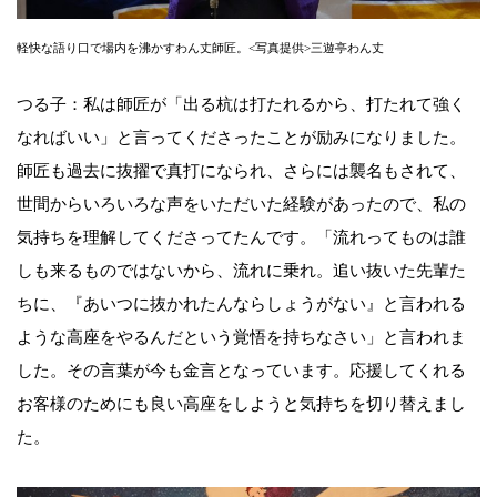
軽快な語り口で場内を沸かすわん丈師匠。<写真提供>三遊亭わん丈
つる子：私は師匠が「出る杭は打たれるから、打たれて強く
なればいい」と言ってくださったことが励みになりました。
師匠も過去に抜擢で真打になられ、さらには襲名もされて、
世間からいろいろな声をいただいた経験があったので、私の
気持ちを理解してくださってたんです。「流れってものは誰
しも来るものではないから、流れに乗れ。追い抜いた先輩た
ちに、『あいつに抜かれたんならしょうがない』と言われる
ような高座をやるんだという覚悟を持ちなさい」と言われま
した。その言葉が今も金言となっています。応援してくれる
お客様のためにも良い高座をしようと気持ちを切り替えまし
た。