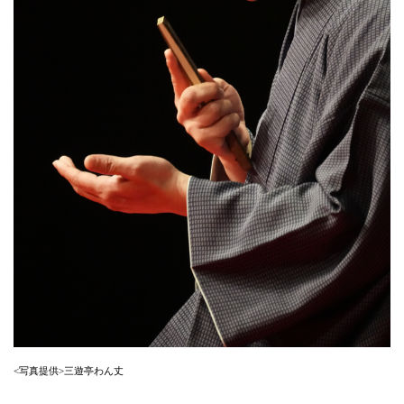
<写真提供>三遊亭わん丈