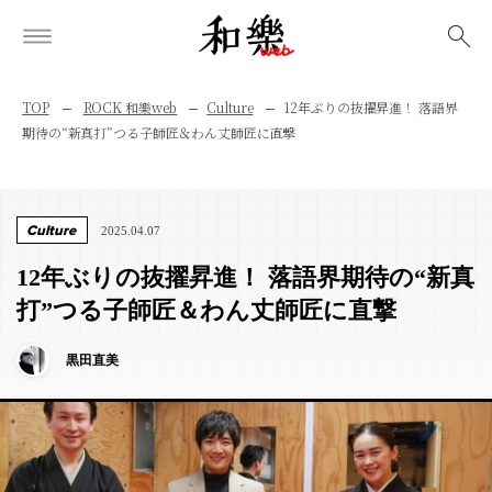
検索
TOP
ROCK 和樂web
Culture
12年ぶりの抜擢昇進！ 落語界
期待の“新真打”つる子師匠＆わん丈師匠に直撃
Culture
2025.04.07
12年ぶりの抜擢昇進！ 落語界期待の“新真
打”つる子師匠＆わん丈師匠に直撃
黒田直美