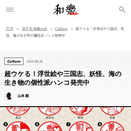
検索
TOP
ROCK 和樂web
Culture
超ウケる！浮世絵や三国志、妖
怪、海の生き物の個性派ハンコ発売中
Culture
2019.08.26
超ウケる！浮世絵や三国志、妖怪、海の
生き物の個性派ハンコ発売中
山本 毅