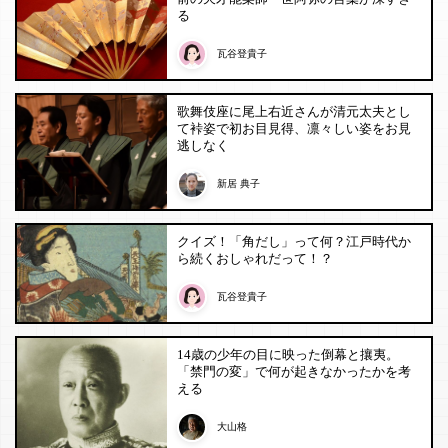
る
瓦谷登貴子
歌舞伎座に尾上右近さんが清元太夫とし
て裃姿で初お目見得、凛々しい姿をお見
逃しなく
新居 典子
クイズ！「角だし」って何？江戸時代か
ら続くおしゃれだって！？
瓦谷登貴子
14歳の少年の目に映った倒幕と攘夷。
「禁門の変」で何が起きなかったかを考
える
大山格