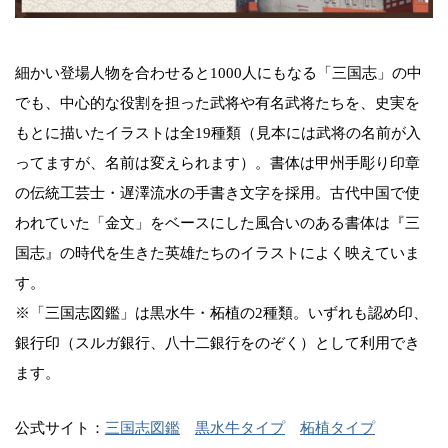
細かい登場人物を合わせると1000人にもなる「三国志」の中
でも、中心的な役割を担った武将や有名武将たちを、史実を
もとに描いたイラストは全19種類（見本には武将の名前が入
ってますが、名前は変えられます）。書体は甲州手彫り印章
の伝統工芸士・遅澤流水の手書き文字を採用。古代中国で使
われていた「金文」をベースにした風合いのある書体は『三
国志』の時代を生きた英雄たちのイラストによく映えていま
す。
※「三国志図鑑」は黒水牛・柘植の2種類。いずれも認め印、
銀行印（スルガ銀行、八十二銀行をのぞく）として利用でき
ます。
公式サイト：
三国志図鑑
黒水牛タイプ
柘植タイプ