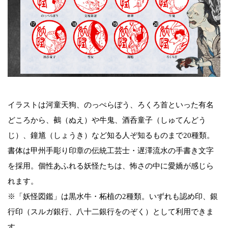
イラストは河童天狗、のっぺらぼう、ろくろ首といった有名
どころから、鵺（ぬえ）や牛鬼、酒呑童子（しゅてんどう
じ）、鐘馗（しょうき）など知る人ぞ知るものまで20種類。
書体は甲州手彫り印章の伝統工芸士・遅澤流水の手書き文字
を採用。個性あふれる妖怪たちは、怖さの中に愛嬌が感じら
れます。
※「妖怪図鑑」は黒水牛・柘植の2種類。いずれも認め印、銀
行印（スルガ銀行、八十二銀行をのぞく）として利用できま
す。