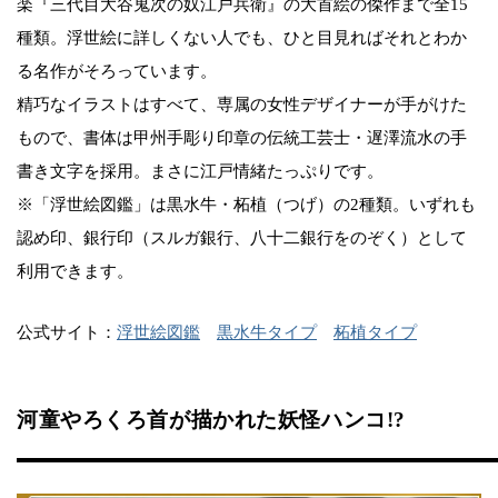
楽『三代目大谷鬼次の奴江戸兵衛』の大首絵の傑作まで全15
種類。浮世絵に詳しくない人でも、ひと目見ればそれとわか
る名作がそろっています。
精巧なイラストはすべて、専属の女性デザイナーが手がけた
もので、書体は甲州手彫り印章の伝統工芸士・遅澤流水の手
書き文字を採用。まさに江戸情緒たっぷりです。
※「浮世絵図鑑」は黒水牛・柘植（つげ）の2種類。いずれも
認め印、銀行印（スルガ銀行、八十二銀行をのぞく）として
利用できます。
公式サイト：
浮世絵図鑑
黒水牛タイプ
柘植タイプ
河童やろくろ首が描かれた妖怪ハンコ!?