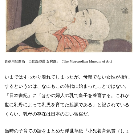
喜多川歌麿画「当世風俗通 女房風」（The Metropolitan Museum of Art）
いまではすっかり廃れてしまったが、母親でない女性が授乳
するというのは、なにもこの時代に始まったことではない。
『日本書紀』に「ほかの婦人の乳で皇子を養育する。これが
世に乳母によって乳児を育てた起源である」と記されている
くらい、乳母の存在は日本の古い習俗だ。
当時の子育ての話をまとめた浮世草紙『小児養育気質（しょ