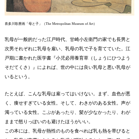
喜多川歌麿画「母と子」（The Metropolitan Museum of Art）
乳母が一般的だった江戸時代、甘崎小左衛門の家でも長男と
次男それぞれに乳母を雇い、乳母の乳で子を育てていた。江
戸期に書かれた医学書『小児必用養育草（しょうにひつよう
そだてくさ）』によれば、世の中には良い乳母と悪い乳母が
いるという。
たとえば、こんな乳母は雇ってはいけない。まず、血色が悪
く、痩せすぎている女性。そして、わきがのある女性。声が
濁っている女性。こぶがあったり、髪が少なかったり、わが
ままで怒りっぽいのも避けたほうがいい。
この本には、乳母が熱性のものを食べれば乳も熱を帯びると