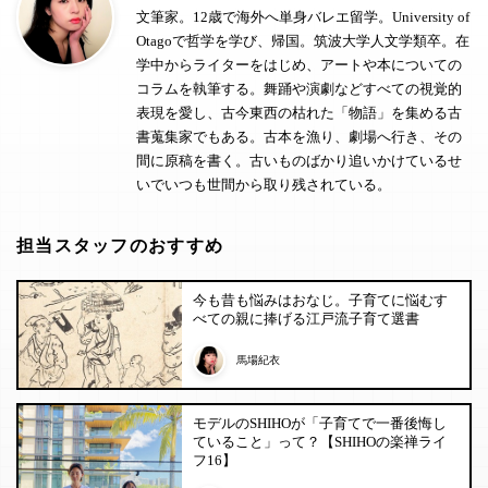
文筆家。12歳で海外へ単身バレエ留学。University of
Otagoで哲学を学び、帰国。筑波大学人文学類卒。在
学中からライターをはじめ、アートや本についての
コラムを執筆する。舞踊や演劇などすべての視覚的
表現を愛し、古今東西の枯れた「物語」を集める古
書蒐集家でもある。古本を漁り、劇場へ行き、その
間に原稿を書く。古いものばかり追いかけているせ
いでいつも世間から取り残されている。
担当スタッフのおすすめ
今も昔も悩みはおなじ。子育てに悩むす
べての親に捧げる江戸流子育て選書
馬場紀衣
モデルのSHIHOが「子育てで一番後悔し
ていること」って？【SHIHOの楽禅ライ
フ16】