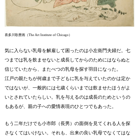
喜多川歌麿画（The Art Institute of Chicago）
気に入らない乳母を解雇して困ったのは小左衛門夫婦だ。七
つまでは乳を飲ませないと成長してからのためにはならぬと
信じていたから、またべつの乳母を探す羽目になった。
江戸の親たちが何歳まで子どもに乳を与えていたのかは定か
ではないが、一般的には七歳くらいまでは飲ませたほうがよ
いとされていたらしい。乳を与えるのは成長のためというの
もあるが、親の子への愛情表現のひとつでもあった。
もう二年だけでも小市郎（長男）の面倒を見てくれる人を探
さなくてはいけない。それも、出来の良い乳母でなくてはな