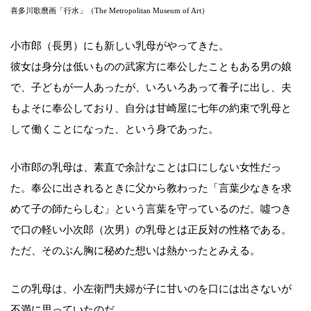
喜多川歌麿画「行水」（The Metropolitan Museum of Art）
小市郎（長男）にも新しい乳母がやってきた。
彼女は身分は低いものの武家方に奉公したこともある男の娘
で、子どもが一人あったが、いろいろあって養子に出し、夫
もよそに奉公しており、自分は甘崎屋に七年の約束で乳母と
して働くことになった、という身であった。
小市郎の乳母は、素直で余計なことは口にしない女性だっ
た。奉公に出されるときに父から教わった「言葉少なきを求
めて子の師たらしむ」という言葉を守っているのだ。噓つき
で口の軽い小次郎（次男）の乳母とは正反対の性格である。
ただ、そのぶん胸に秘めた想いは熱かったとみえる。
この乳母は、小左衛門夫婦が子に甘いのを口には出さないが
不満に思っていたのだ。