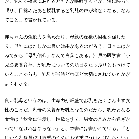
か、乳母が夜露にあたると乳児が嘔吐するとか。酒に酔って
眠り、目覚めたあと授乳すると乳児の声が出なくなる、なん
てことまで書かれている。
赤ちゃんの免疫力を高めたり、母親の産後の回復を促した
り、母乳にはたしかに良い効果があるのだろう。日本にはか
ねてから「母乳信仰」なんて言葉もある。江戸の医学書『小
児必要養育草』が乳母についての項目をたっぷりともうけて
いることからも、乳母が当時どれほど大切にされていたかが
よくわかる。
良い乳母というのは、生命力が旺盛でお乳をたくさん出す女
性のことだ。乳母の栄養が母乳となるのだから、乳母となる
女性は「飲食に注意し、性欲をすて、男女の営みから遠ざか
っていなければならない」と、本書には書かれている。「と
にかく乳母選びは慎重のうえにも慎重でなければならない」