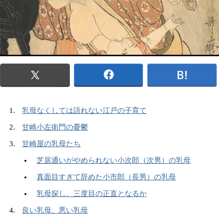
乳母なくしては語れない江戸の子育て
甘崎小左衛門の憂鬱
甘崎屋の乳母たち
芝居通いがやめられない小次郎（次男）の乳母
真面目すぎて辞めた小市郎（長男）の乳母
乳母探し、三度目の正直となるか
良い乳母、悪い乳母