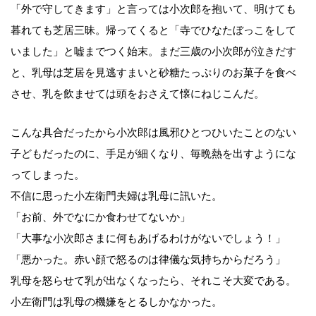
「外で守してきます」と言っては小次郎を抱いて、明けても
暮れても芝居三昧。帰ってくると「寺でひなたぼっこをして
いました」と嘘までつく始末。まだ三歳の小次郎が泣きだす
と、乳母は芝居を見逃すまいと砂糖たっぷりのお菓子を食べ
させ、乳を飲ませては頭をおさえて懐にねじこんだ。
こんな具合だったから小次郎は風邪ひとつひいたことのない
子どもだったのに、手足が細くなり、毎晩熱を出すようにな
ってしまった。
不信に思った小左衛門夫婦は乳母に訊いた。
「お前、外でなにか食わせてないか」
「大事な小次郎さまに何もあげるわけがないでしょう！」
「悪かった。赤い顔で怒るのは律儀な気持ちからだろう」
乳母を怒らせて乳が出なくなったら、それこそ大変である。
小左衛門は乳母の機嫌をとるしかなかった。