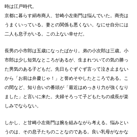
時は江戸時代。
京都に暮らす絹布商人、甘崎小左衛門は悩んでいた。商売は
うまくいっている。妻との関係も悪くない。なにせ自分には
二人も息子がいる。この上ない幸せだ。
長男の小市郎は五歳になったばかり。弟の小次郎は三歳。小
市郎は少し短気なところがあるが、生まれついての気の勝っ
た男気のある子どもだ。先日もぐずぐず言って泣き止まない
から「お前は弁慶じゃ！」と誉めそやしたところである。こ
の間など、知り合いの番頭が「最近はめっきり力が強くなり
ました」と言いに来た。夫婦そろって子どもたちの成長が楽
しみでならない。
しかし、と甘崎小左衛門は腕を組みながら考える。悩みとい
うのは、その息子たちのことなのである。良い乳母がなかな