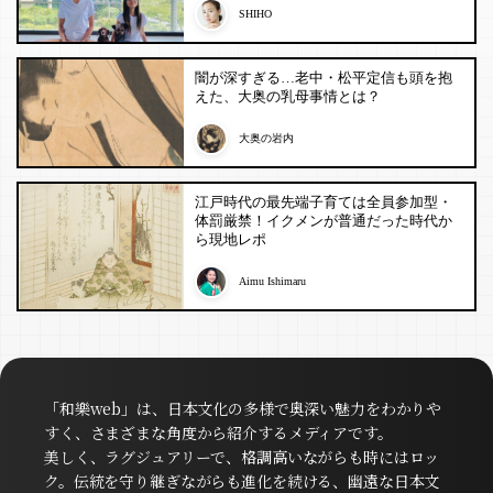
SHIHO
闇が深すぎる…老中・松平定信も頭を抱
えた、大奥の乳母事情とは？
大奥の岩内
江戸時代の最先端子育ては全員参加型・
体罰厳禁！イクメンが普通だった時代か
ら現地レポ
Aimu Ishimaru
「和樂web」は、日本文化の多様で奥深い魅力をわかりや
すく、さまざまな角度から紹介するメディアです。
美しく、ラグジュアリーで、格調高いながらも時にはロッ
ク。伝統を守り継ぎながらも進化を続ける、幽遠な日本文