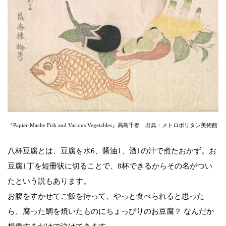
『Papier-Mache Fish and Various Vegetables』高島千春 出典：メトロポリタン美術館
八杯豆腐とは、豆腐を水6、醤油1、酒1の汁で煮たおかず。お
豆腐1丁を短冊状に切ることで、8杯できるからその名がつい
たという説もあります。
お腹をすかせてご飯を待って、やっと食べられると思った
ら、腐った鯛を焼いたものにちょっぴりのお豆腐？ なんだか