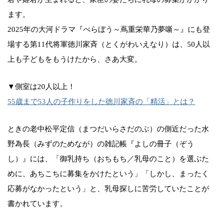
ます。
2025年の大河ドラマ『べらぼう～蔦重栄華乃夢噺～』にも登
場する第11代将軍徳川家斉（とくがわいえなり）は、50人以
上も子どもをもうけたから、さあ大変。
▼側室は20人以上！
55歳まで53人の子作りをした徳川家斉の「精活」とは？
ときの老中松平定信（まつだいらさだのぶ）の側近だった水
野為長（みずのためなが）の雑記帳『よしの冊子（ぞう
し）』には、「御乳持ち（おちもち／乳母のこと）を選ぶた
めに、あちこちに募集をかけたという」「しかし、まったく
応募がなかったという」と、乳母探しに苦労していたことが
書かれています。