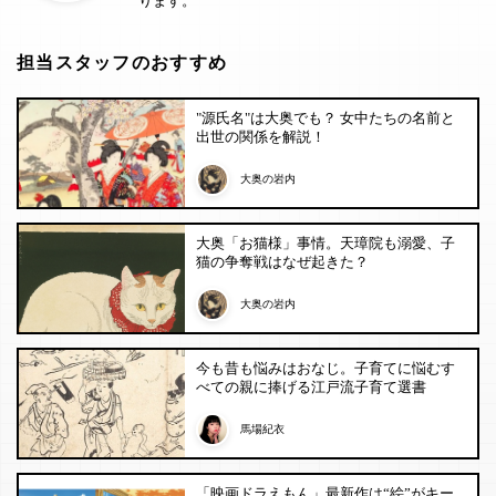
ります。
担当スタッフのおすすめ
"源氏名"は大奥でも？ 女中たちの名前と
出世の関係を解説！
大奥の岩内
大奥「お猫様」事情。天璋院も溺愛、子
猫の争奪戦はなぜ起きた？
大奥の岩内
今も昔も悩みはおなじ。子育てに悩むす
べての親に捧げる江戸流子育て選書
馬場紀衣
「映画ドラえもん」最新作は“絵”がキー