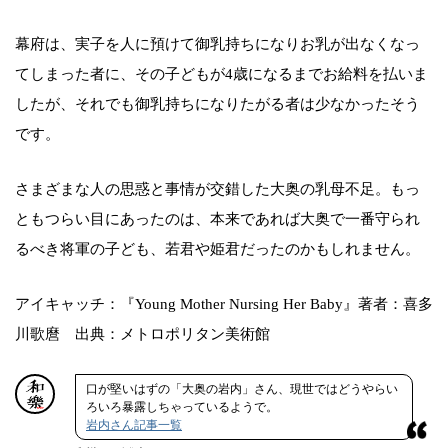
幕府は、実子を人に預けて御乳持ちになりお乳が出なくなっ
てしまった者に、その子どもが4歳になるまでお給料を払いま
したが、それでも御乳持ちになりたがる者は少なかったそう
です。
さまざまな人の思惑と事情が交錯した大奥の乳母不足。もっ
ともつらい目にあったのは、本来であれば大奥で一番守られ
るべき将軍の子ども、若君や姫君だったのかもしれません。
アイキャッチ：『Young Mother Nursing Her Baby』著者：喜多
川歌麿 出典：メトロポリタン美術館
口が堅いはずの「大奥の岩内」さん、現世ではどうやらい
ろいろ暴露しちゃっているようで。
岩内さん記事一覧