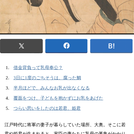
借金背負って乳母奉公？
3日に1度のごちそうは、腐った鯛
半月ほどで、みんなお乳が出なくなる
覆面をつけ、子どもを抱かずにお乳をあげた
つらい思いをしたのは若君、姫君
江戸時代に将軍の妻子が暮らしていた場所、大奥。そこに若
君や姫君が生まれると、家臣の妻たちに乳母の募集がかかり