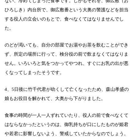
ない、冷めてしまった食事です。しかもそれを、御広敷（お
ひろしき）内台所で、御広敷番という大奥の警護などを担当
する役人の立会いのもとで、食べなくてはなりませんでし
た。
のどが渇いても、自分の部屋でお湯やお茶を飲むことができ
ず、所定の場所に行って、検分役の前で飲まなくてはなりま
せん。いろいろと気をつかってやつれ、すぐにお乳の出が悪
くなってしまったそうです。
4、5日後に竹千代君が幼くして亡くなったため、森山孝盛の
娘もお役目を解かれて、大奥から下がりました。
食事の時間が一人一人ずれていたり、役人の前で食べなくて
はならなかったというのは、御乳持ちが口にしたものが姫君
や若君に影響しないよう、警戒していたからなのでしょう。