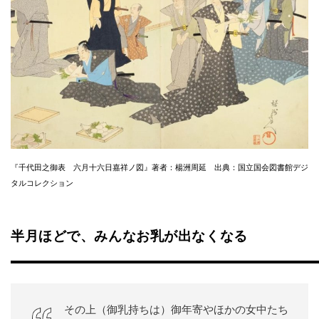
『千代田之御表 六月十六日嘉祥ノ図』著者：楊洲周延 出典：国立国会図書館デジ
タルコレクション
半月ほどで、みんなお乳が出なくなる
その上（御乳持ちは）御年寄やほかの女中たち