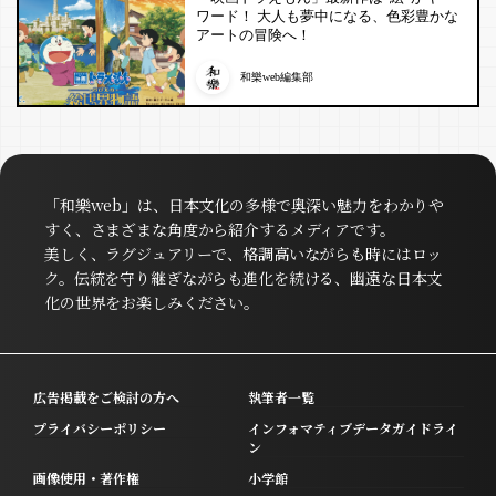
ワード！ 大人も夢中になる、色彩豊かな
アートの冒険へ！
和樂web編集部
「和樂web」は、日本文化の多様で奥深い魅力をわかりや
すく、さまざまな角度から紹介するメディアです。
美しく、ラグジュアリーで、格調高いながらも時にはロッ
ク。伝統を守り継ぎながらも進化を続ける、幽遠な日本文
化の世界をお楽しみください。
広告掲載をご検討の方へ
執筆者一覧
プライバシーポリシー
インフォマティブデータガイドライ
ン
画像使用・著作権
小学館