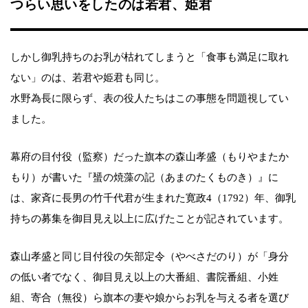
つらい思いをしたのは若君、姫君
しかし御乳持ちのお乳が枯れてしまうと「食事も満足に取れ
ない」のは、若君や姫君も同じ。
水野為長に限らず、表の役人たちはこの事態を問題視してい
ました。
幕府の目付役（監察）だった旗本の森山孝盛（もりやまたか
もり）が書いた『蜑の焼藻の記（あまのたくものき）』に
は、家斉に長男の竹千代君が生まれた寛政4（1792）年、御乳
持ちの募集を御目見え以上に広げたことが記されています。
森山孝盛と同じ目付役の矢部定令（やべさだのり）が「身分
の低い者でなく、御目見え以上の大番組、書院番組、小姓
組、寄合（無役）ら旗本の妻や娘からお乳を与える者を選び