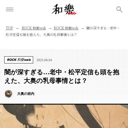
検索
TOP
ROCK 和樂web
ROCK 和樂web
闇が深すぎる…老中・
松平定信も頭を抱えた、大奥の乳母事情とは？
ROCK 和樂web
2025.04.04
闇が深すぎる…老中・松平定信も頭を抱
えた、大奥の乳母事情とは？
大奥の岩内