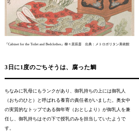
『Cabinet for the Toilet and Bedclothes』柳々居辰斎 出典：メトロポリタン美術館
3日に1度のごちそうは、腐った鯛
ちなみに乳母にもランクがあり、御乳持ちの上には御乳人
（おちのひと）と呼ばれる養育の責任者がいました。奥女中
の実質的なトップである御年寄（おとしより）が御乳人を兼
任し、御乳持ちはその下で授乳のみを担当していたようで
す。