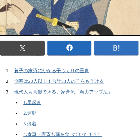
養子の家斉にかかる子づくりの重責
側室は20人以上！合計53人の子をもうける
現代人も真似できる、家斉流「精力アップ法」
1.早起き
2.運動
3.薄着
4.食事（家斉も蘇を食べていた！？）