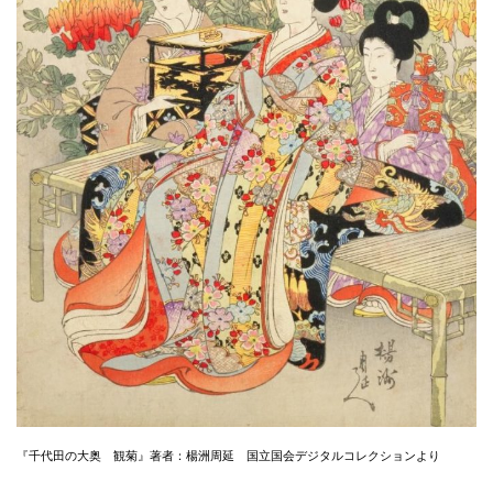
『千代田の大奥 観菊』著者：楊洲周延 国立国会デジタルコレクションより