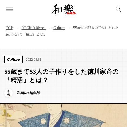
検索
TOP
ROCK 和樂web
Culture
55歳まで53人の子作りをした
徳川家斉の「精活」とは？
Culture
2022.04.01
55歳まで53人の子作りをした徳川家斉の
「精活」とは？
和樂web編集部