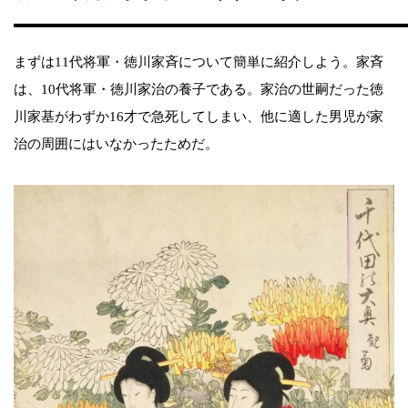
まずは11代将軍・徳川家斉について簡単に紹介しよう。家斉
は、10代将軍・徳川家治の養子である。家治の世嗣だった徳
川家基がわずか16才で急死してしまい、他に適した男児が家
治の周囲にはいなかったためだ。