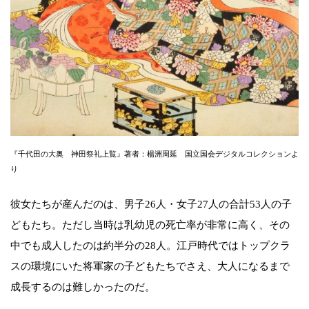
『千代田の大奥 神田祭礼上覧』著者：楊洲周延 国立国会デジタルコレクションよ
り
彼女たちが産んだのは、男子26人・女子27人の合計53人の子
どもたち。ただし当時は乳幼児の死亡率が非常に高く、その
中でも成人したのは約半分の28人。江戸時代ではトップクラ
スの環境にいた将軍家の子どもたちでさえ、大人になるまで
成長するのは難しかったのだ。