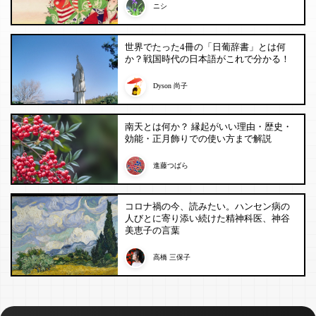
ニシ
世界でたった4冊の「日葡辞書」とは何
か？戦国時代の日本語がこれで分かる！
Dyson 尚子
南天とは何か？ 縁起がいい理由・歴史・
効能・正月飾りでの使い方まで解説
進藤つばら
コロナ禍の今、読みたい。ハンセン病の
人びとに寄り添い続けた精神科医、神谷
美恵子の言葉
高橋 三保子