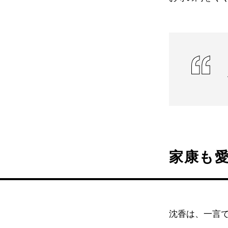
家康も
沈香は、一言