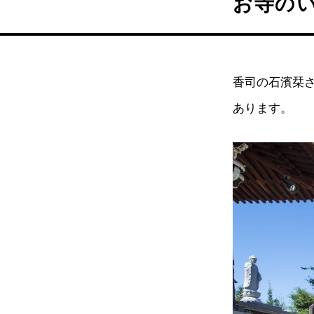
お寺の
香司の石濱栞
あります。