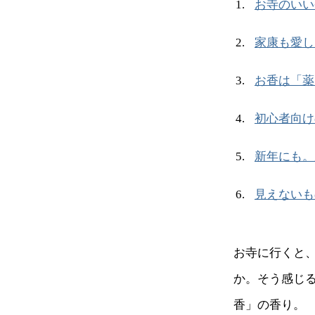
お寺のいい
家康も愛し
お香は「薬
初心者向け
新年にも。
見えないも
お寺に行くと
か。そう感じ
香」の香り。