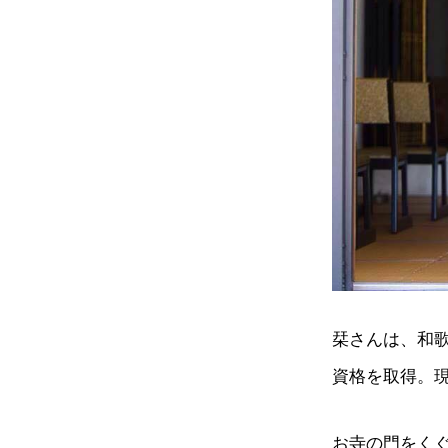
栞さんは、和
資格を取得。
お寺の門をく