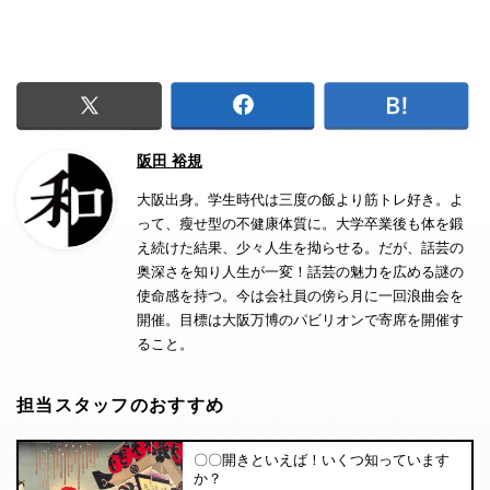
阪田 裕規
大阪出身。学生時代は三度の飯より筋トレ好き。よ
って、瘦せ型の不健康体質に。大学卒業後も体を鍛
え続けた結果、少々人生を拗らせる。だが、話芸の
奥深さを知り人生が一変！話芸の魅力を広める謎の
使命感を持つ。今は会社員の傍ら月に一回浪曲会を
開催。目標は大阪万博のパビリオンで寄席を開催す
ること。
担当スタッフのおすすめ
〇〇開きといえば！いくつ知っています
か？