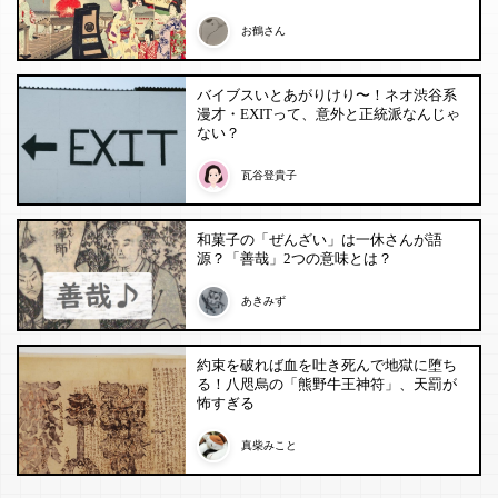
お鶴さん
バイブスいとあがりけり〜！ネオ渋谷系
漫才・EXITって、意外と正統派なんじゃ
ない？
瓦谷登貴子
和菓子の「ぜんざい」は一休さんが語
源？「善哉」2つの意味とは？
あきみず
約束を破れば血を吐き死んで地獄に堕ち
る！八咫烏の「熊野牛王神符」、天罰が
怖すぎる
真柴みこと