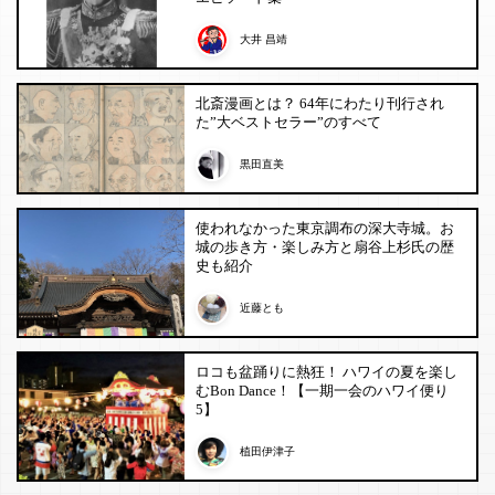
大井 昌靖
北斎漫画とは？ 64年にわたり刊行され
た”大ベストセラー”のすべて
黒田直美
使われなかった東京調布の深大寺城。お
城の歩き方・楽しみ方と扇谷上杉氏の歴
史も紹介
近藤とも
ロコも盆踊りに熱狂！ ハワイの夏を楽し
むBon Dance！【一期一会のハワイ便り
5】
植田伊津子