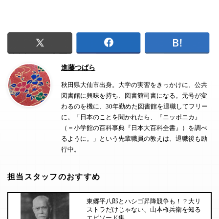
進藤つばら
秋田県大仙市出身。大学の実習をきっかけに、公共
図書館に興味を持ち、図書館司書になる。元号が変
わるのを機に、30年勤めた図書館を退職してフリー
に。「日本のことを聞かれたら、『ニッポニカ』
（＝小学館の百科事典『日本大百科全書』）を調べ
るように。」という先輩職員の教えは、退職後も励
行中。
担当スタッフのおすすめ
東郷平八郎とハシゴ昇降競争も！？大リ
ストラだけじゃない、山本権兵衛を知る
エピソード集