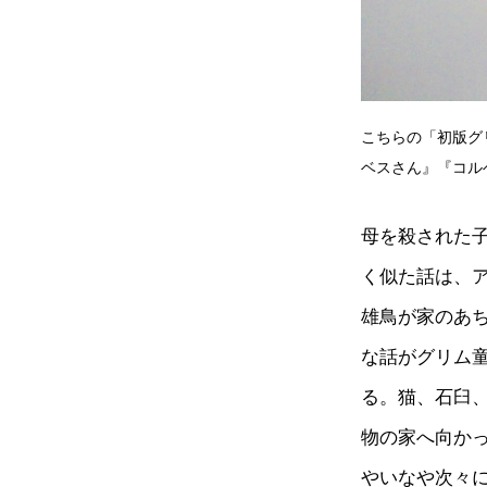
こちらの「初版グ
ベスさん』『コル
母を殺された
く似た話は、
雄鳥が家のあ
な話がグリム
る。猫、石臼
物の家へ向か
やいなや次々