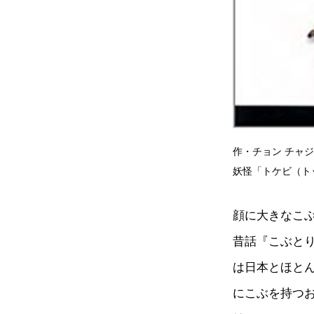
作・チョン チャ
妖怪「トケビ（ト
顔に大きなこ
昔話『こぶと
は日本とほと
にこぶを持つ