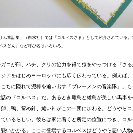
リム童話集」（白水社）では『コルベスさま』として紹介されている。
ベスどん』など呼び名はいろいろ。
子ガニが臼、ハチ、クリの協力を得て猿をやっつける『さる
アジアをはじめヨーロッパにも広く伝わっている。例えば、
ちこちに隠れて泥棒を追い出す『ブレーメンの音楽隊』。も
童話の『コルベス』だ。あるとき雌鳥と雄鳥が美しい馬車を
、卵、鴨、留め針、縫い針がこの一団に加わる。どうやらコ
っているらしい。彼らは家に着くと所定の位置につき、コル
に襲いかかる。ここに登場するコルベスはどうやら悪い人物