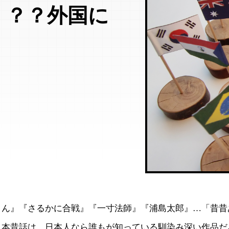
」？？外国に
さん』『さるかに合戦』『一寸法師』『浦島太郎』…「昔昔
日本昔話は、日本人なら誰もが知っている馴染み深い作品だ