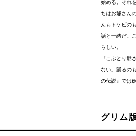
始める。それ
ちはお爺さん
んもトケビの
話と一緒だ。
らしい。
『こぶとり爺
ない。踊るの
の伝説』では
グリム